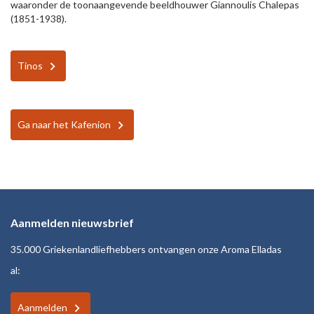
waaronder de toonaangevende beeldhouwer Giannoulis Chalepas
(1851-1938).
Tinos
Ga naar het Kafenion
Aanmelden nieuwsbrief
35.000 Griekenlandliefhebbers ontvangen onze Aroma Elladas
al:
Aanmelden