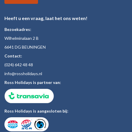
Heeft u een vraag, laat het ons weten!
Bezoekadres:
Wilhelminalaan 2 B
6641 DG BEUNINGEN
Contact:
(024)
642 48
48
inf
o@rossholiday
s.nl
Ross Holidays is partner van:
Ross Holidays is aangesloten bij: