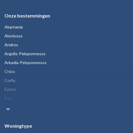
Onze bestemmingen
Akarnania
Alonissos
Andros
Argolis-Peloponnesos
Arkadia-Peloponnesos
Chios
Corfu
Epiros
Evia
keyboard_arrow_down
Woningtype