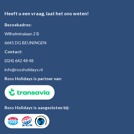
Heeft u een vraag, laat het ons weten!
Bezoekadres:
Wilhelminalaan 2 B
6641 DG BEUNINGEN
Contact:
(024)
642 48
48
inf
o@rossholiday
s.nl
Ross Holidays is partner van:
Ross Holidays is aangesloten bij: