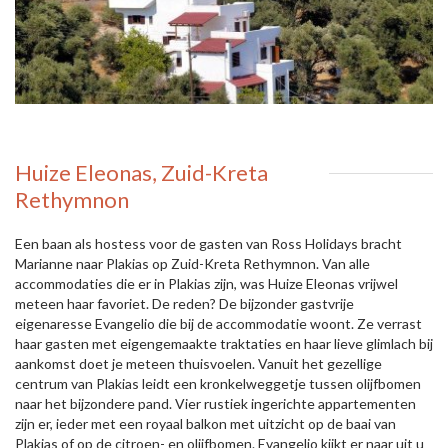
Huize Eleonas, Zuid-Kreta
Rethymnon
Een baan als hostess voor de gasten van Ross Holidays bracht
Marianne naar Plakias op Zuid-Kreta Rethymnon. Van alle
accommodaties die er in Plakias zijn, was Huize Eleonas vrijwel
meteen haar favoriet. De reden? De bijzonder gastvrije
eigenaresse Evangelio die bij de accommodatie woont. Ze verrast
haar gasten met eigengemaakte traktaties en haar lieve glimlach bij
aankomst doet je meteen thuisvoelen. Vanuit het gezellige
centrum van Plakias leidt een kronkelweggetje tussen olijfbomen
naar het bijzondere pand. Vier rustiek ingerichte appartementen
zijn er, ieder met een royaal balkon met uitzicht op de baai van
Plakias of op de citroen- en olijfbomen. Evangelio kijkt er naar uit u