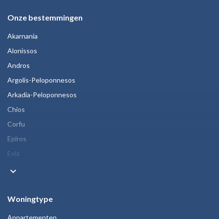
Onze bestemmingen
Akarnania
Alonissos
Andros
Argolis-Peloponnesos
Arkadia-Peloponnesos
Chios
Corfu
Epiros
Evia
keyboard_arrow_down
Woningtype
Appartementen