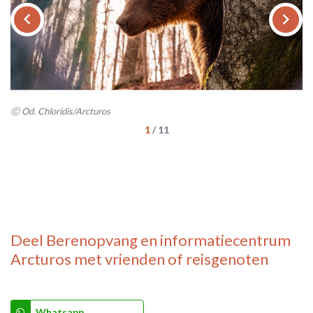
keyboard_arrow_left
keyboard_arrow_right
Ⓒ Od. Chloridis/Arcturos
Ⓒ 
1
/
11
Deel
Berenopvang en informatiecentrum
Arcturos
met vrienden of reisgenoten
Whatsapp