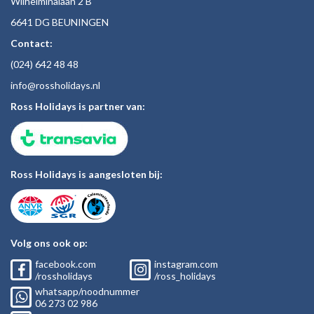
Wilhelminalaan 2 B
6641 DG BEUNINGEN
Contact:
(024)
642 48
48
inf
o@rossholiday
s.nl
Ross Holidays is partner van:
Ross Holidays is aangesloten bij:
Volg ons ook op:
facebook.com
instagram.com
/rossholidays
/ross_holidays
whatsapp/noodnummer
06
273 02
986