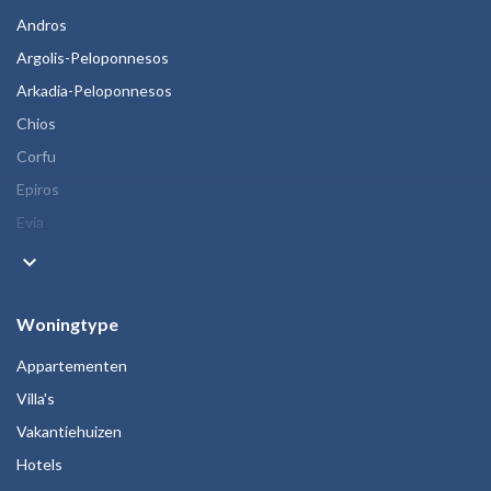
Andros
Argolis-Peloponnesos
Arkadia-Peloponnesos
Chios
Corfu
Epiros
Evia
keyboard_arrow_down
Woningtype
Appartementen
Villa's
Vakantiehuizen
Hotels