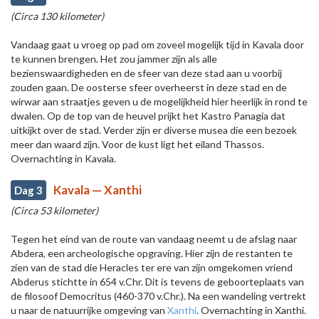
(Circa 130 kilometer)
Vandaag gaat u vroeg op pad om zoveel mogelijk tijd in Kavala door
te kunnen brengen. Het zou jammer zijn als alle
bezienswaardigheden en de sfeer van deze stad aan u voorbij
zouden gaan. De oosterse sfeer overheerst in deze stad en de
wirwar aan straatjes geven u de mogelijkheid hier heerlijk in rond te
dwalen. Op de top van de heuvel prijkt het Kastro Panagia dat
uitkijkt over de stad. Verder zijn er diverse musea die een bezoek
meer dan waard zijn. Voor de kust ligt het eiland Thassos.
Overnachting in Kavala.
Kavala — Xanthi
Dag 3
(Circa 53 kilometer)
Tegen het eind van de route van vandaag neemt u de afslag naar
Abdera, een archeologische opgraving. Hier zijn de restanten te
zien van de stad die Heracles ter ere van zijn omgekomen vriend
Abderus stichtte in 654 v.Chr. Dit is tevens de geboorteplaats van
de filosoof Democritus (460-370 v.Chr.). Na een wandeling vertrekt
u naar de natuurrijke omgeving van
Xanthi
. Overnachting in Xanthi.