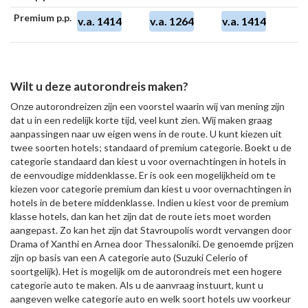
Premium p.p.
v.a. 1414
v.a. 1264
v.a. 1414
Wilt u deze autorondreis maken?
Onze autorondreizen zijn een voorstel waarin wij van mening zijn
dat u in een redelijk korte tijd, veel kunt zien. Wij maken graag
aanpassingen naar uw eigen wens in de route. U kunt kiezen uit
twee soorten hotels; standaard of premium categorie. Boekt u de
categorie standaard dan kiest u voor overnachtingen in hotels in
de eenvoudige middenklasse. Er is ook een mogelijkheid om te
kiezen voor categorie premium dan kiest u voor overnachtingen in
hotels in de betere middenklasse. Indien u kiest voor de premium
klasse hotels, dan kan het zijn dat de route iets moet worden
aangepast. Zo kan het zijn dat Stavroupolis wordt vervangen door
Drama of Xanthi en Arnea door Thessaloniki. De genoemde prijzen
zijn op basis van een A categorie auto (Suzuki Celerio of
soortgelijk). Het is mogelijk om de autorondreis met een hogere
categorie auto te maken. Als u de aanvraag instuurt, kunt u
aangeven welke categorie auto en welk soort hotels uw voorkeur