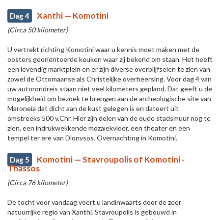
Xanthi — Komotini
Dag 4
(Circa 50 kilometer)
U vertrekt richting Komotini waar u kennis moet maken met de
oosters georiënteerde keuken waar zij bekend om staan. Het heeft
een levendig marktplein en er zijn diverse overblijfselen te zien van
zowel de Ottomaanse als Christelijke overheersing. Voor dag 4 van
uw autorondreis staan niet veel kilometers gepland. Dat geeft u de
mogelijkheid om bezoek te brengen aan de archeologische site van
Maroneia dat dicht aan de kust gelegen is en dateert uit
omstreeks 500 v.Chr. Hier zijn delen van de oude stadsmuur nog te
zien, een indrukwekkende mozaïekvloer, een theater en een
tempel ter ere van Dionysos. Overnachting in Komotini.
Komotini — Stavroupolis of Komotini -
Dag 5
Thassos
(Circa 76 kilometer)
De tocht voor vandaag voert u landinwaarts door de zeer
natuurrijke regio van Xanthi. Stavroupolis is gebouwd in