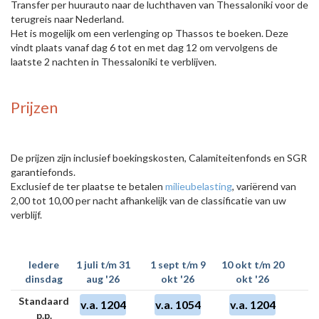
Transfer per huurauto naar de luchthaven van Thessaloniki voor de
terugreis naar Nederland.
Het is mogelijk om een verlenging op Thassos te boeken. Deze
vindt plaats vanaf dag 6 tot en met dag 12 om vervolgens de
laatste 2 nachten in Thessaloniki te verblijven.
Prijzen
De prijzen zijn inclusief boekingskosten, Calamiteitenfonds en SGR
garantiefonds.
Exclusief de ter plaatse te betalen
milieubelasting
, variërend van
2,00 tot 10,00 per nacht afhankelijk van de classificatie van uw
verblijf.
Iedere
1 juli t/m 31
1 sept t/m 9
10 okt t/m 20
dinsdag
aug '26
okt '26
okt '26
Standaard
v.a. 1204
v.a. 1054
v.a. 1204
p.p.