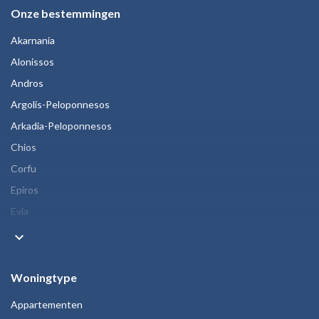
Onze bestemmingen
Akarnania
Alonissos
Andros
Argolis-Peloponnesos
Arkadia-Peloponnesos
Chios
Corfu
Epiros
Evia
keyboard_arrow_down
Woningtype
Appartementen