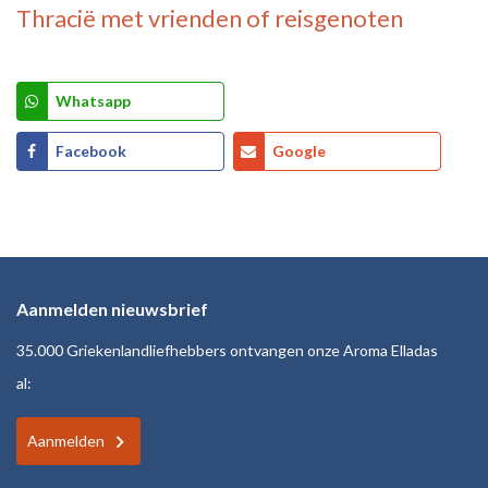
Thracië
met vrienden of reisgenoten
Whatsapp
Facebook
Google
Aanmelden nieuwsbrief
35.000 Griekenlandliefhebbers ontvangen onze Aroma Elladas
al:
Aanmelden