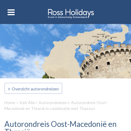
Overzicht autorondreizen
Home
>
Káti Állo
>
Autorondreizen
> Autorondreis Oost-
Macedonië en Thracië in combinatie met Thassos
Autorondreis Oost-Macedonië en