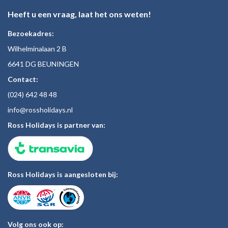
Heeft u een vraag, laat het ons weten!
Bezoekadres:
Wilhelminalaan 2 B
6641 DG BEUNINGEN
Contact:
(024)
642 48
48
inf
o@rossholiday
s.nl
Ross Holidays is partner van:
Ross Holidays is aangesloten bij:
Volg ons ook op: