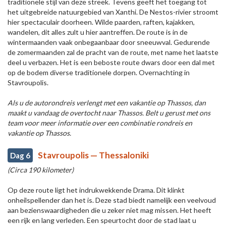
traditionele stijl van deze streek. Tevens geeft het toegang tot
het uitgebreide natuurgebied van Xanthi. De Nestos-rivier stroomt
hier spectaculair doorheen. Wilde paarden, raften, kajakken,
wandelen, dit alles zult u hier aantreffen. De route is in de
wintermaanden vaak onbegaanbaar door sneeuwval. Gedurende
de zomermaanden zal de pracht van de route, met name het laatste
deel u verbazen. Het is een beboste route dwars door een dal met
op de bodem diverse traditionele dorpen. Overnachting in
Stavroupolis.
Als u de autorondreis verlengt met een vakantie op Thassos, dan
maakt u vandaag de overtocht naar Thassos. Belt u gerust met ons
team voor meer informatie over een combinatie rondreis en
vakantie op Thassos.
Stavroupolis — Thessaloniki
Dag 6
(Circa 190 kilometer)
Op deze route ligt het indrukwekkende Drama. Dit klinkt
onheilspellender dan het is. Deze stad biedt namelijk een veelvoud
aan bezienswaardigheden die u zeker niet mag missen. Het heeft
een rijk en lang verleden. Een speurtocht door de stad laat u