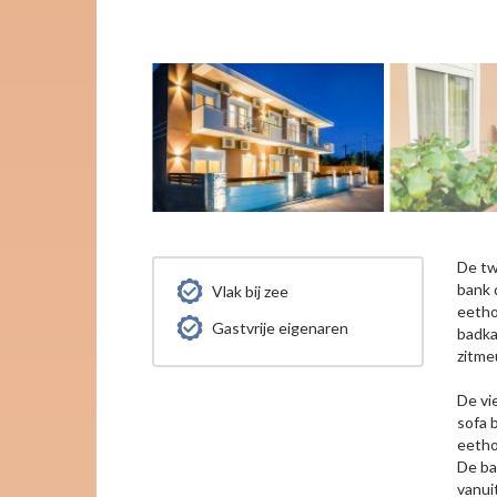
De tw
bank 
Vlak bij zee
eetho
Gastvrije eigenaren
badka
zitme
De vi
sofa 
eetho
De ba
vanui