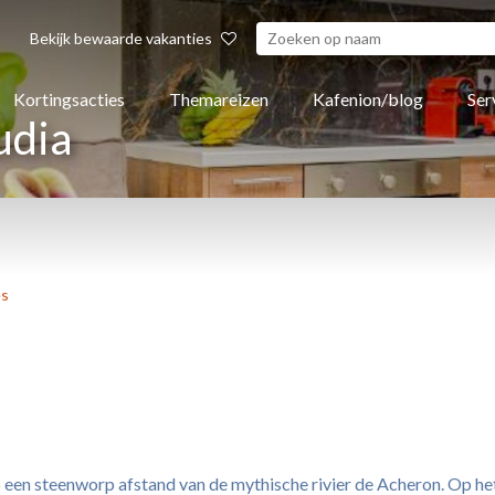
Bekijk bewaarde vakanties
Kortingsacties
Themareizen
Kafenion/blog
Ser
udia
es
n steenworp afstand van de mythische rivier de Acheron. Op het 