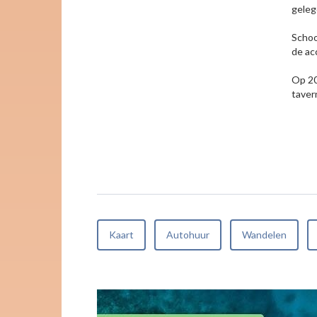
geleg
Schoon
de ac
Op 20
taver
Kaart
Autohuur
Wandelen