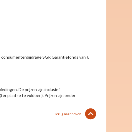
g en consumentenbijdrage SGR Garantiefonds van €
edingen. De prijzen zijn inclusief
(ter plaatse te voldoen). Prijzen zijn onder
lens
keyboard_arrow_up
Terug naar boven