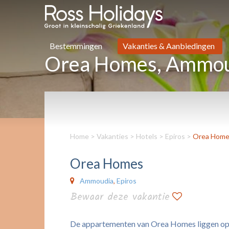
Bestemmingen
Vakanties & Aanbiedingen
Orea Homes, Ammo
Home
>
Vakanties
>
Hotels
>
Epiros
>
Orea Hom
Orea Homes
Ammoudia
,
Epiros
Bewaar deze vakantie
De appartementen van Orea Homes liggen op ee