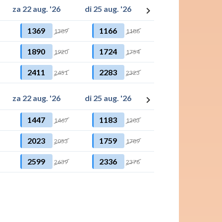
za 22 aug. '26
di 25 aug. '26
za 29 aug. '26
keyboard_arrow_right
1369
1166
1310
1389
1186
1330
1890
1724
1899
1920
1754
1929
2411
2283
2514
2451
2323
2554
za 22 aug. '26
di 25 aug. '26
za 29 aug. '26
keyboard_arrow_right
1447
1183
1328
1467
1203
1348
2023
1759
1934
2053
1789
1964
2599
2336
2571
2639
2376
2611