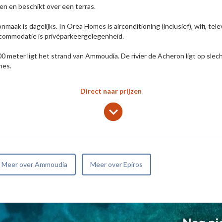
en en beschikt over een terras.
maak is dagelijks. In Orea Homes is airconditioning (inclusief), wifi, tel
commodatie is privéparkeergelegenheid.
0 meter ligt het strand van Ammoudia. De rivier de Acheron ligt op slech
nes.
Direct naar prijzen
lens
keyboard_arrow_down
Meer over Ammoudia
Meer over Epiros