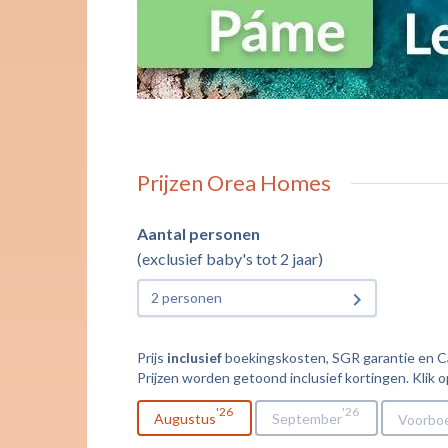
Prijzen Orea Homes
Aantal personen
(exclusief baby's tot 2 jaar)
2 personen
Prijs
inclusief
boekingskosten, SGR garantie en Cal
Prijzen worden getoond inclusief kortingen. Klik o
26
26
Augustus
September
Voorbo