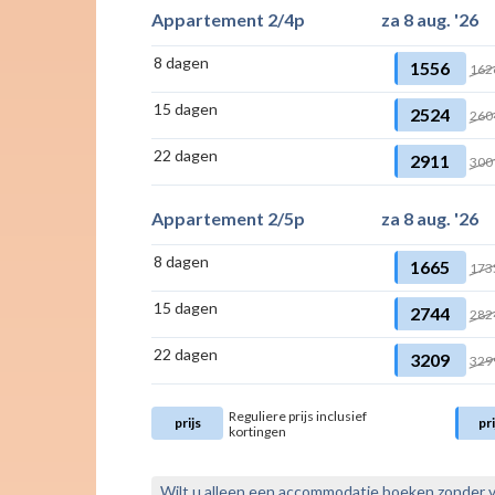
Appartement 2/4p
za 8 aug. '26
8 dagen
1556
162
15 dagen
2524
260
22 dagen
2911
300
Appartement 2/5p
za 8 aug. '26
8 dagen
1665
173
15 dagen
2744
282
22 dagen
3209
329
Reguliere prijs inclusief
prijs
pri
kortingen
Wilt u alleen een accommodatie boeken zonder 