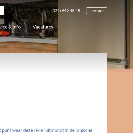
(024)
642 48
48
contact
vice & Info
Vacatures
punt waar deze rivier uitmondt in de Ionische