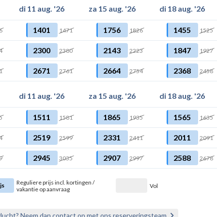
di 11 aug. '26
za 15 aug. '26
di 18 aug. '26
1401
1756
1455
6
1471
1826
1525
2300
2143
1847
4
2380
2223
1927
2671
2664
2368
1
2761
2754
2458
di 11 aug. '26
za 15 aug. '26
di 18 aug. '26
1511
1865
1565
5
1581
1935
1635
2519
2331
2011
4
2599
2411
2091
2945
2907
2588
9
3035
2997
2678
Reguliere prijs incl. kortingen /
js
Vol
vakantie op aanvraag
vlucht? Neem dan contact op met ons reserveringsteam