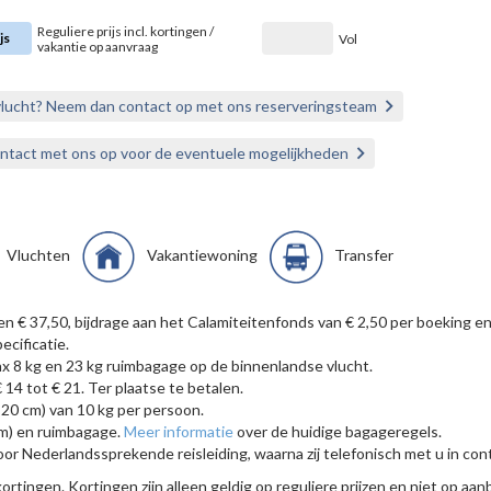
Reguliere prijs incl. kortingen /
js
Vol
vakantie op aanvraag
vlucht? Neem dan contact op met ons reserveringsteam
ontact met ons op voor de eventuele mogelijkheden
Vluchten
Vakantiewoning
Transfer
ten € 37,50, bijdrage aan het Calamiteitenfonds van € 2,50 per boekin
ecificatie.
x 8 kg en 23 kg ruimbagage op de binnenlandse vlucht.
 14 tot € 21. Ter plaatse te betalen.
 20 cm) van 10 kg per persoon.
cm) en ruimbagage.
Meer informatie
over de huidige bagageregels.
Nederlandssprekende reisleiding, waarna zij telefonisch met u in contac
rtingen. Kortingen zijn alleen geldig op reguliere prijzen en niet op aanbi