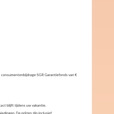
g en consumentenbijdrage SGR Garantiefonds van €
t blijft tijdens uw vakantie.
edingen. De prijzen zijn inclusief