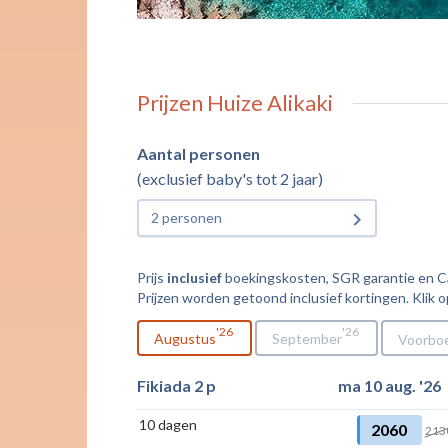
Prijzen Huize Alikaki
Aantal personen
(exclusief baby's tot 2 jaar)
2 personen
Prijs
inclusief
boekingskosten, SGR garantie en Cal
Prijzen worden getoond inclusief kortingen. Klik o
26
26
Augustus
September
Voorbo
Fikiada 2 p
ma 10 aug. '26
10 dagen
2060
213