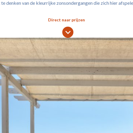
e denken van de kleurrijke zonsondergangen die zich hier afspelen?
Direct naar prijzen
lens
keyboard_arrow_down