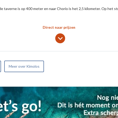
nde taverne is op 400 meter en naar Chorio is het 2,5 kilometer. Op het st
Direct naar prijzen
lens
keyboard_arrow_down
Meer over Kimolos