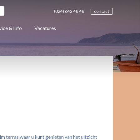
(024)
642 48
48
contact
vice & Info
Vacatures
uim terras waar u kunt genieten van het uitzicht