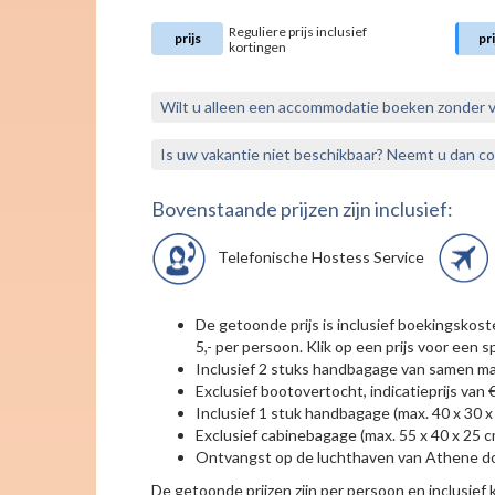
Reguliere prijs inclusief
prijs
pri
kortingen
Wilt u alleen een accommodatie boeken zonder 
Is uw vakantie niet beschikbaar? Neemt u dan c
Bovenstaande prijzen zijn inclusief:
Telefonische Hostess Service
De getoonde prijs is inclusief boekingskos
5,- per persoon. Klik op een prijs voor een sp
Inclusief 2 stuks handbagage van samen ma
Exclusief bootovertocht, indicatieprijs van €
Inclusief 1 stuk handbagage (max. 40 x 30 x
Exclusief cabinebagage (max. 55 x 40 x 25 
Ontvangst op de luchthaven van Athene door 
De getoonde prijzen zijn per persoon en inclusief ko