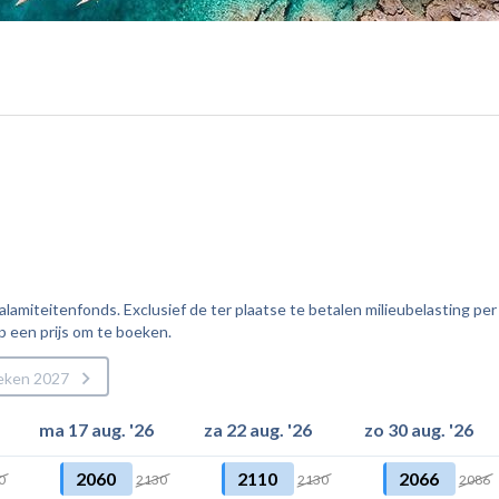
amiteitenfonds. Exclusief de ter plaatse te betalen milieubelasting per
p een prijs om te boeken.
eken 2027
ma 17 aug. '26
za 22 aug. '26
zo 30 aug. '26
2060
2110
2066
0
2130
2130
2086