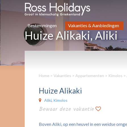
Bestemmingen
Vakanties & Aanbiedingen
Huize Alikaki, Aliki
Home
>
Vakanties
>
Appartementen
>
Kimolos
>
Huize Alikaki
Aliki
,
Kimolos
Bewaar deze vakantie
Boven Aliki, op een heuvel in een weidse omgevi