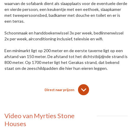
waarvan de sofabank dient als slaapplaats voor de eventuele derde
en vierde persoon, een keukentje met een eethoek, slaapkamer
met tweepersoonsbed, badkamer met douche en toilet en er is
een terras.
Schoonmaak en handdoekenwissel 3x per week, bedlinnenwissel
2x per week, airconditioning inclusief, televisie en wifi.
Een minimarkt ligt op 200 meter en de eerste taverne ligt op een
afstand van 150 meter. De afstand tot het dichtstbijzijnde strand is
800 meter. Op 1700 meter ligt het Gerakas strand, dat bekend
staat om de zeeschildpadden die hier hun eieren leggen.
lens
keyboard_arrow_down
Direct naar prijzen
Video van Myrties Stone
Houses