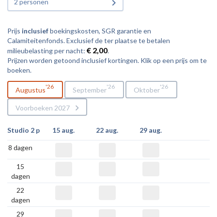
2 personen
Prijs
inclusief
boekingskosten, SGR garantie en
Calamiteitenfonds. Exclusief de ter plaatse te betalen
€ 2,00
milieubelasting per nacht:
.
Prijzen worden getoond inclusief kortingen. Klik op een prijs om te
boeken.
26
26
26
Augustus
September
Oktober
Voorboeken 2027
Studio 2 p
15 aug.
22 aug.
29 aug.
8 dagen
15
dagen
22
dagen
29