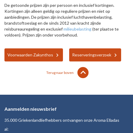
De getoonde prijzen zijn per persoon en inclusief kortingen.
Kortingen zijn alleen geldig op reguliere prijzen en niet op
aanbiedingen. De prijzen zijn inclusief luchthavenbelasting,
brandstoftoeslag en de sinds 2012 van kracht zijnde
reisbureauregeling en exclusief
milieubelasting
(ter plaatse te
voldoen). Prijzen zijn onder voorbehoud.
Voorwaarden Zakynthos
Reserveringsverzoek
lens
keyboard_arrow_up
Terug naar boven
Aanmelden nieuwsbrief
35.000 Griekenlandliefhebbers ontvangen onze Aroma Elladas
al: