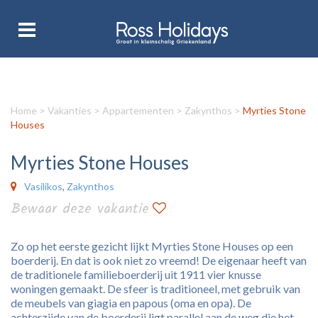
Home
>
Vakanties
>
Appartementen
>
Zakynthos
>
Myrties Stone
Houses
Myrties Stone Houses
Vasilikos
,
Zakynthos
Bewaar deze vakantie
Zo op het eerste gezicht lijkt Myrties Stone Houses op een
boerderij. En dat is ook niet zo vreemd! De eigenaar heeft van
de traditionele familieboerderij uit 1911 vier knusse
woningen gemaakt. De sfeer is traditioneel, met gebruik van
de meubels van giagia en papous (oma en opa). De
achterzijde van de boerderij ligt parallel aan de weg die het