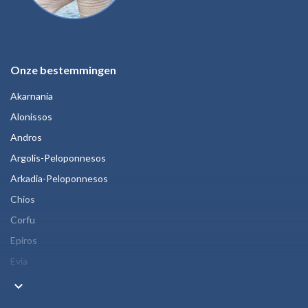
Onze bestemmingen
Akarnania
Alonissos
Andros
Argolis-Peloponnesos
Arkadia-Peloponnesos
Chios
Corfu
Epiros
Evia
keyboard_arrow_down