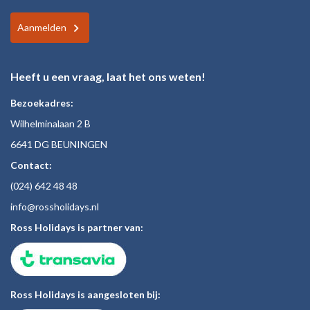
Aanmelden
Heeft u een vraag, laat het ons weten!
Bezoekadres:
Wilhelminalaan 2 B
6641 DG BEUNINGEN
Contact:
(024)
642 48
48
inf
o@rossholiday
s.nl
Ross Holidays is partner van:
Ross Holidays is aangesloten bij: