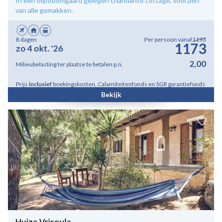
In een olijfboomgaard gelegen charmante cottage, voorzien
van alle gemakken.
8 dagen
Per persoon vanaf
1193
1173
zo 4 okt. '26
2,00
Milieubelasting ter plaatse te betalen p.n.
Prijs
inclusief
boekingskosten, Calamiteitenfonds en SGR garantiefonds
Bekijk
Huize Vrisoula