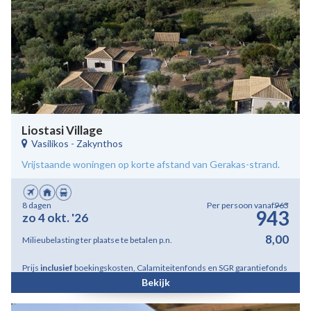
Liostasi Village
Vasilikos
-
Zakynthos
Vrijstaande woningen op korte afstand van Gerakas-strand.
8 dagen
Per persoon vanaf
963
943
zo 4 okt. '26
8,00
Milieubelasting ter plaatse te betalen p.n.
Prijs
inclusief
boekingskosten, Calamiteitenfonds en SGR garantiefonds
Bekijk