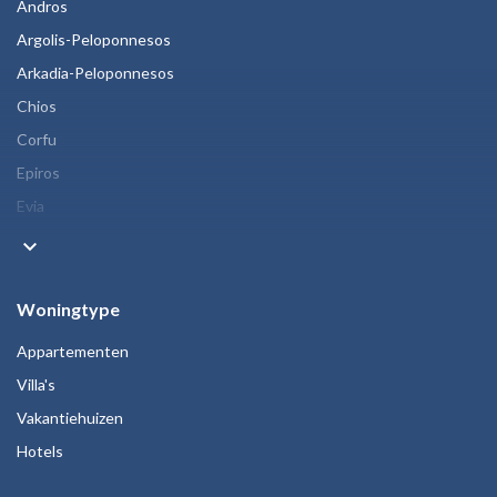
Andros
Argolis-Peloponnesos
Arkadia-Peloponnesos
Chios
Corfu
Epiros
Evia
keyboard_arrow_down
Woningtype
Appartementen
Villa's
Vakantiehuizen
Hotels