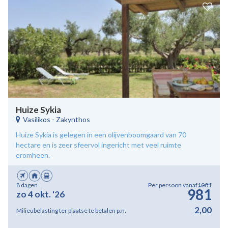
Huize Sykia
Vasilikos
-
Zakynthos
Huize Sykia is gelegen in een olijvenboomgaard van 70
hectare en is zeer sfeervol ingericht met veel ruimte
eromheen.
8 dagen
Per persoon vanaf
1001
981
zo 4 okt. '26
2,00
Milieubelasting ter plaatse te betalen p.n.