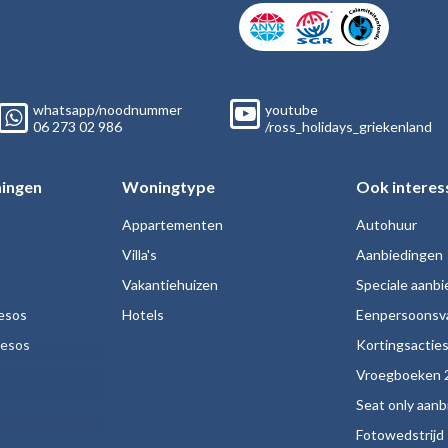
whatsapp/noodnummer
youtube
06
273 02
986
/ross_holidays_griekenland
ingen
Woningtype
Ook interes
Appartementen
Autohuur
Villa's
Aanbiedingen
Vakantiehuizen
Speciale aanb
esos
Hotels
Eenpersoonsv
nesos
Kortingsactie
Vroegboeken 
Seat only aan
Fotowedstrijd