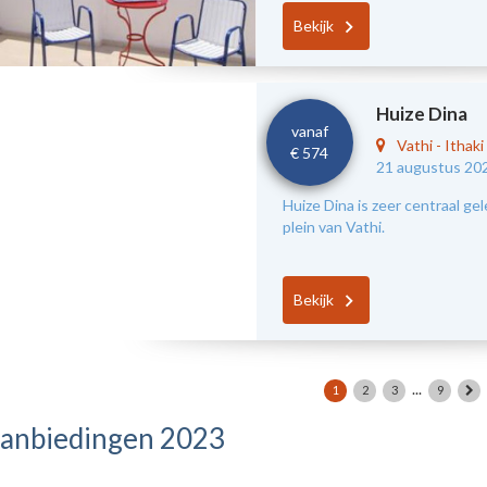
Bekijk
Huize Dina
vanaf
Vathi
-
Ithaki
€ 574
21 augustus 20
Huize Dina is zeer centraal ge
plein van Vathi.
Bekijk
...
1
2
3
9
anbiedingen 2023