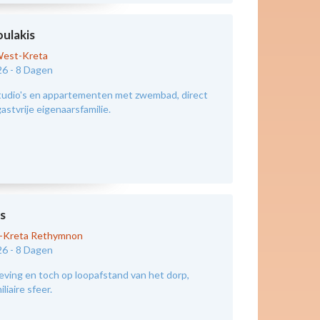
oulakis
est-Kreta
26 -
8 Dagen
tudio's en appartementen met zwembad, direct
astvrije eigenaarsfamilie.
s
d-Kreta Rethymnon
26 -
8 Dagen
eving en toch op loopafstand van het dorp,
liaire sfeer.