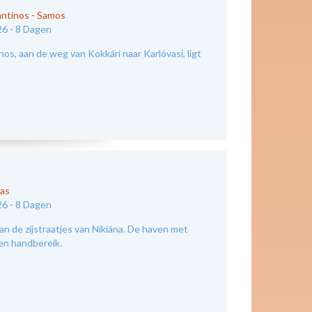
antinos
-
Samos
26 -
8 Dagen
os, aan de weg van Kokkári naar Karlóvasi, ligt
kas
26 -
8 Dagen
an de zijstraatjes van Nikiána. De haven met
nen handbereik.