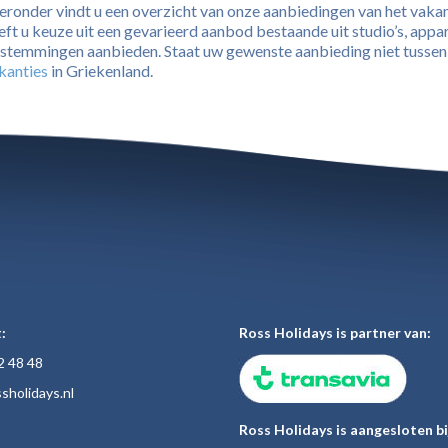
eronder vindt u een overzicht van onze aanbiedingen van het vaka
eft u keuze uit een gevarieerd aanbod bestaande uit studio’s, appar
stemmingen aanbieden. Staat uw gewenste aanbieding niet tussen o
kanties
in Griekenland.
:
Ross Holidays is partner van:
2 48
48
sholiday
s.nl
Ross Holidays is aangesloten bi