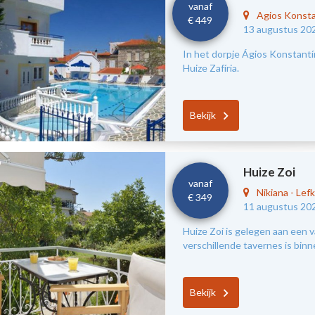
vanaf
Agios Konst
€ 449
13 augustus 20
In het dorpje Ágios Konstantín
Huize Zafíria.
Bekijk
Huize Zoi
vanaf
Nikiana
-
Lef
€ 349
11 augustus 20
Huize Zoí is gelegen aan een v
verschillende tavernes is bin
Bekijk