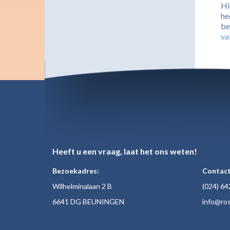
Hi
he
be
va
Heeft u een vraag, laat het ons weten!
Bezoekadres:
Contact
Wilhelminalaan 2 B
(024)
64
6641 DG BEUNINGEN
inf
o@ros