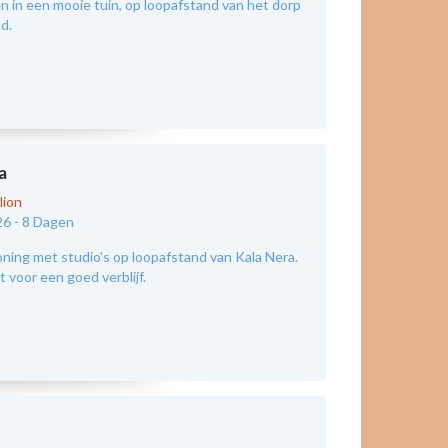
 in een mooie tuin, op loopafstand van het dorp
nd.
a
lion
26 -
8 Dagen
ing met studio's op loopafstand van Kala Nera.
 voor een goed verblijf.