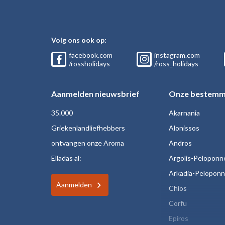
Volg ons ook op:
facebook.com
instagram.com
/rossholidays
/ross_holidays
Aanmelden nieuwsbrief
Onze bestemm
35.000
Akarnania
Griekenlandliefhebbers
Alonissos
ontvangen onze Aroma
Andros
Elladas al:
Argolis-Peloponn
Arkadia-Pelopon
Aanmelden
Chios
Corfu
Epiros