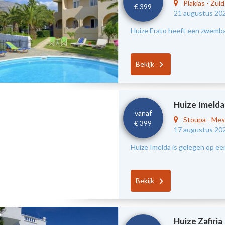
Plakias
-
Zui
€ 399
21 augustus 20
Huize Erato heeft een zwembad
Bekijk
Huize Imelda
vanaf
Stoupa
-
Mes
€ 399
17 augustus 20
Huize Imelda is gelegen op ee
Bekijk
Huize Zafiria