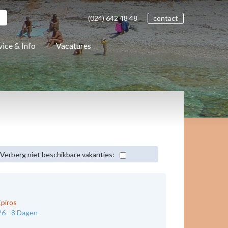
(024)
642 48
48
contact
vice & Info
Vacatures
Verberg niet beschikbare vakanties:
Epiros
26 -
8 Dagen