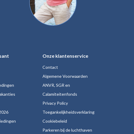
sant
Onze klantenservice
Contact
Algemene Voorwaarden
iedingen
ANVR, SGR en
akanties
Calamiteitenfonds
s
Privacy Policy
2026
Toegankelijkheidsverklaring
biedingen
Cookiebeleid
Parkeren bij de luchthaven