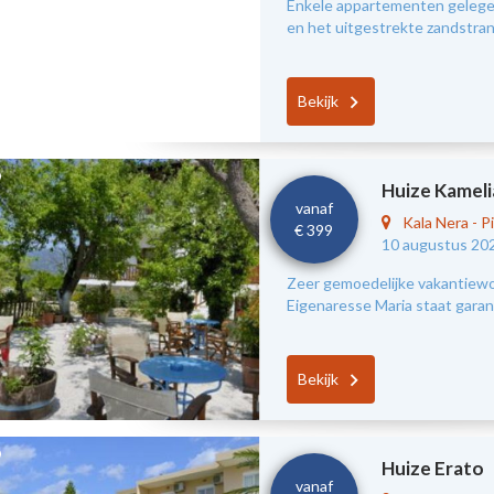
Enkele appartementen gelegen
en het uitgestrekte zandstra
Bekijk
Huize Kameli
vanaf
Kala Nera
-
Pi
€ 399
10 augustus 20
Zeer gemoedelijke vakantiewon
Eigenaresse Maria staat garant
Bekijk
Huize Erato
vanaf