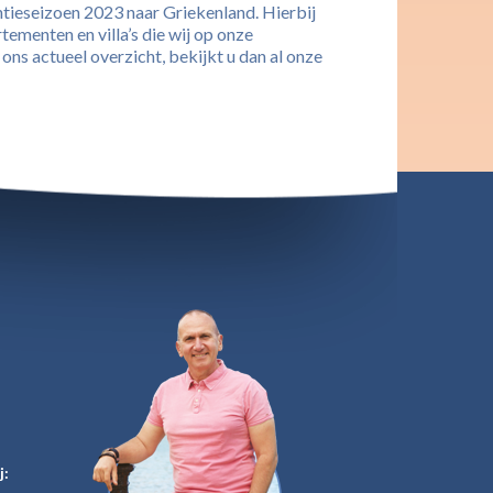
ntieseizoen 2023 naar Griekenland. Hierbij
tementen en villa’s die wij op onze
ns actueel overzicht, bekijkt u dan al onze
j: