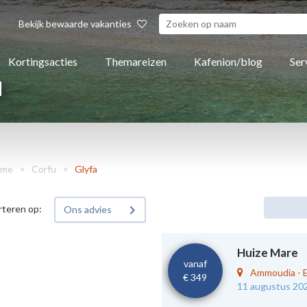
Bekijk bewaarde vakanties
Kortingsacties
Themareizen
Kafenion/blog
Ser
u
me
>
Corfu
>
Glyfa
rteren op:
Ons advies
Huize Mare
vanaf
Ammoudia
-
€ 349
11 augustus 20