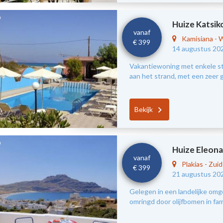
Huize Katsik
vanaf
Kamisiana
-
W
€ 399
14 augustus 20
Vakantiewoning met enkele s
aan het strand, met een zeer g
Bekijk
Huize Eleona
vanaf
Plakias
-
Zui
€ 399
21 augustus 20
Gelegen in een landelijke omg
omringd door olijfbomen in fami