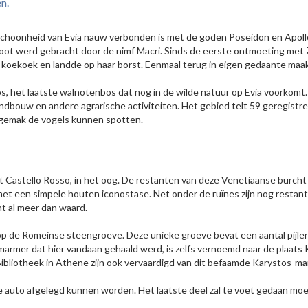
n.
 schoonheid van Evia nauw verbonden is met de goden Poseidon en Apollo
root werd gebracht door de nimf Macri. Sinds de eerste ontmoeting met Z
n koekoek en landde op haar borst. Eenmaal terug in eigen gedaante maakt
, het laatste walnotenbos dat nog in de wilde natuur op Evia voorkomt.
ndbouw en andere agrarische activiteiten. Het gebied telt 59 geregistre
n gemak de vogels kunnen spotten.
t Castello Rosso, in het oog. De restanten van deze Venetiaanse burch
met een simpele houten iconostase. Net onder de ruïnes zijn nog restant
ht al meer dan waard.
 op de Romeinse steengroeve. Deze unieke groeve bevat een aantal pijler
marmer dat hier vandaan gehaald werd, is zelfs vernoemd naar de plaats
bliotheek in Athene zijn ook vervaardigd van dit befaamde Karystos-mar
de auto afgelegd kunnen worden. Het laatste deel zal te voet gedaan m