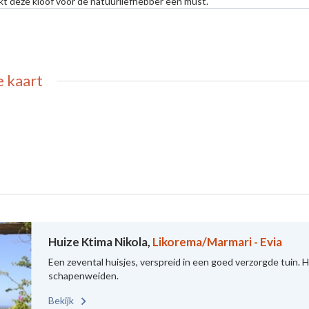
kt deze kloof voor de natuurliefhebber een must.
 kaart
Huize Ktima Nikola,
Likorema/Marmari - Evia
Een zevental huisjes, verspreid in een goed verzorgde tuin. 
schapenweiden.
Bekijk