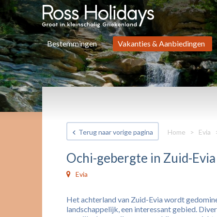
Bestemmingen
Vakanties & Aanbiedingen
Terug naar vorige pagina
Home
>
Evia
Ochi-gebergte in Zuid-Evia
Evia
Het achterland van Zuid-Evia wordt gedominee
landschappelijk, een interessant gebied. Dive