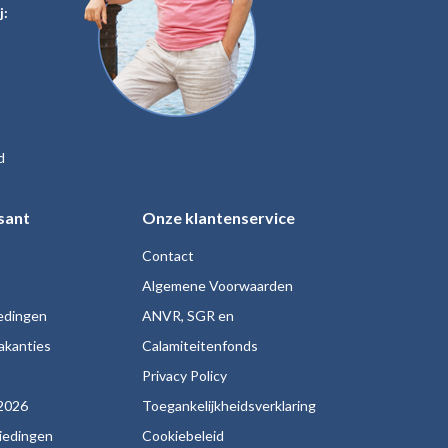
j:
d
sant
Onze klantenservice
Contact
Algemene Voorwaarden
iedingen
ANVR, SGR en
akanties
Calamiteitenfonds
s
Privacy Policy
2026
Toegankelijkheidsverklaring
biedingen
Cookiebeleid