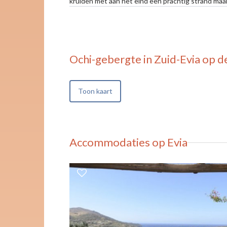
kruiden met aan het eind een prachtig strand maa
Ochi-gebergte in Zuid-Evia
op de
Toon kaart
Accommodaties op Evia
 zee.