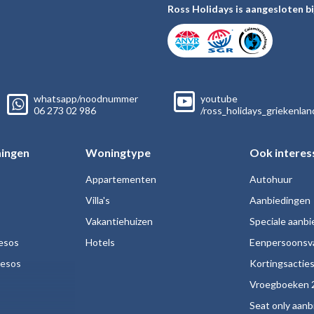
Ross Holidays is aangesloten bi
whatsapp/noodnummer
youtube
06
273 02
986
/ross_holidays_griekenlan
ingen
Woningtype
Ook interes
Appartementen
Autohuur
Villa's
Aanbiedingen
Vakantiehuizen
Speciale aanb
esos
Hotels
Eenpersoonsv
nesos
Kortingsactie
Vroegboeken 
Seat only aan