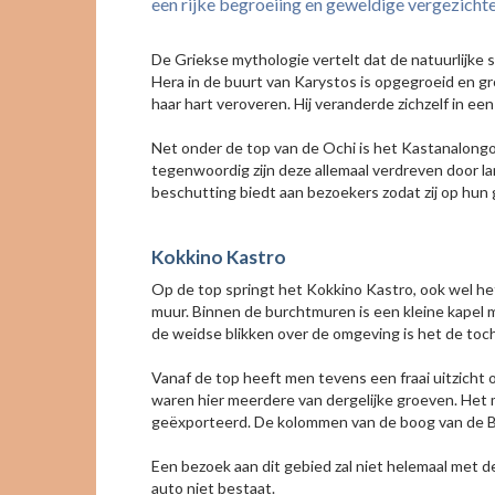
een rijke begroeiing en geweldige vergezichte
De Griekse mythologie vertelt dat de natuurlijke
Hera in de buurt van Karystos is opgegroeid en g
haar hart veroveren. Hij veranderde zichzelf in ee
Net onder de top van de Ochi is het Kastanalongos
tegenwoordig zijn deze allemaal verdreven door la
beschutting biedt aan bezoekers zodat zij op hu
Kokkino Kastro
Op de top springt het Kokkino Kastro, ook wel he
muur. Binnen de burchtmuren is een kleine kapel 
de weidse blikken over de omgeving is het de toc
Vanaf de top heeft men tevens een fraai uitzicht
waren hier meerdere van dergelijke groeven. Het 
geëxporteerd. De kolommen van de boog van de Bi
Een bezoek aan dit gebied zal niet helemaal met 
auto niet bestaat.