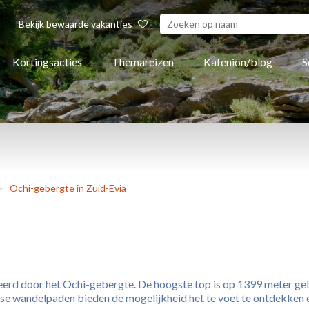
Bekijk bewaarde vakanties
Kortingsacties
Themareizen
Kafenion/blog
S
>
Ochi-gebergte in Zuid-Evia
rd door het Ochi-gebergte. De hoogste top is op 1399 meter geleg
rse wandelpaden bieden de mogelijkheid het te voet te ontdekken 