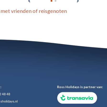
met vrienden of reisgenoten
:
Ross Holidays is partner van:
2 48
48
sholiday
s.nl