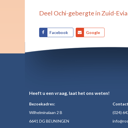
Deel
Ochi-gebergte in Zuid-Evia
Facebook
Google
Heeft u een vraag, laat het ons weten!
Bezoekadres:
Contact
Wilhelminalaan 2 B
(024)
64
6641 DG BEUNINGEN
inf
o@ros