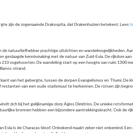
ergte zijn de zogenaamde Drakospita, dat Drakenhuizen betekent. Lees
h
de natuurliefhebber prachtige uitzichten en wandelmogelijkheden. Aan 
een geslaagde kennismaking met de natuur van Zuid-Evia. De rijkdom aan
ca 210 vogelsoorten. De wandeling start op een hoogte van ruim 1300 me
llianos-strand.
kant van het gebergte, tussen de dorpen Evangelismos en Thymi. De klo
loof restanten van een oude stadsmuur te herkennen. De rotsen zijn begr
ndt zich bij het gelijknamige dorp Agios Dimitrios. De unieke rotsformat
e natuurlijke bronnen hebben een bijzondere aantrekkingskracht. Ook de 
an Evia is de Characas-kloof. Onbekend maakt zeker niet onbemind. Een 