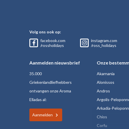
Volg ons ook op:
facebook.com
instagram.com
/rossholidays
/ross_holidays
Aanmelden nieuwsbrief
Onze bestemm
35.000
Akarnania
Griekenlandliefhebbers
Alonissos
ontvangen onze Aroma
Andros
Elladas al:
Argolis-Peloponn
Arkadia-Pelopon
Aanmelden
Chios
Corfu