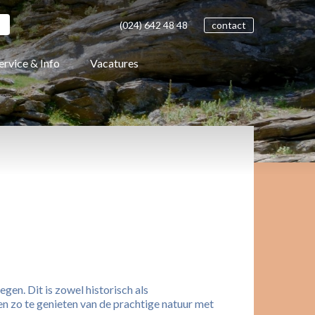
(024)
642 48
48
contact
ervice & Info
Vacatures
en. Dit is zowel historisch als
en zo te genieten van de prachtige natuur met