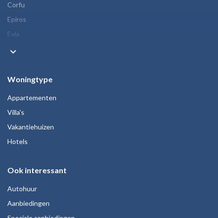
Corfu
Epiros
Evia
keyboard_arrow_down
Woningtype
Appartementen
Villa's
Vakantiehuizen
Hotels
Ook interessant
Autohuur
Aanbiedingen
Speciale aanbiedingen