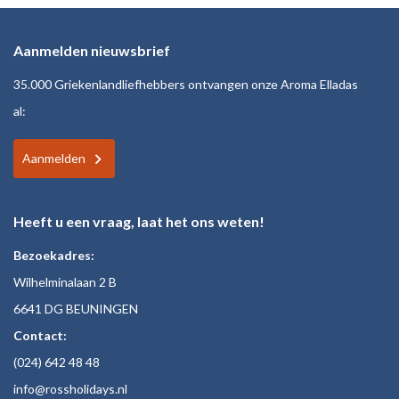
Aanmelden nieuwsbrief
35.000 Griekenlandliefhebbers ontvangen onze Aroma Elladas
al:
Aanmelden
Heeft u een vraag, laat het ons weten!
Bezoekadres:
Wilhelminalaan 2 B
6641 DG BEUNINGEN
Contact:
(024)
642 48
48
inf
o@rossholiday
s.nl