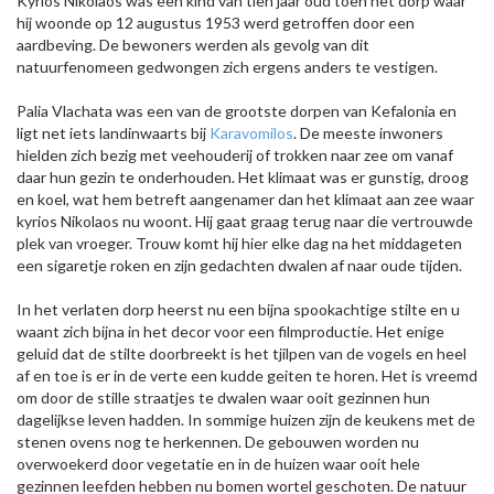
Kyrios Nikolaos was een kind van tien jaar oud toen het dorp waar
hij woonde op 12 augustus 1953 werd getroffen door een
aardbeving. De bewoners werden als gevolg van dit
natuurfenomeen gedwongen zich ergens anders te vestigen.
Palia Vlachata was een van de grootste dorpen van Kefalonia en
ligt net iets landinwaarts bij
Karavomilos
. De meeste inwoners
hielden zich bezig met veehouderij of trokken naar zee om vanaf
daar hun gezin te onderhouden. Het klimaat was er gunstig, droog
en koel, wat hem betreft aangenamer dan het klimaat aan zee waar
kyrios Nikolaos nu woont. Hij gaat graag terug naar die vertrouwde
plek van vroeger. Trouw komt hij hier elke dag na het middageten
een sigaretje roken en zijn gedachten dwalen af naar oude tijden.
In het verlaten dorp heerst nu een bijna spookachtige stilte en u
waant zich bijna in het decor voor een filmproductie. Het enige
geluid dat de stilte doorbreekt is het tjilpen van de vogels en heel
af en toe is er in de verte een kudde geiten te horen. Het is vreemd
om door de stille straatjes te dwalen waar ooit gezinnen hun
dagelijkse leven hadden. In sommige huizen zijn de keukens met de
stenen ovens nog te herkennen. De gebouwen worden nu
overwoekerd door vegetatie en in de huizen waar ooit hele
gezinnen leefden hebben nu bomen wortel geschoten. De natuur