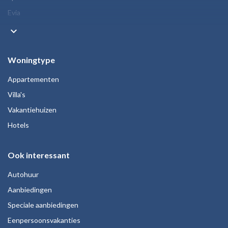
Evia
keyboard_arrow_down
Woningtype
Appartementen
Villa's
Vakantiehuizen
Hotels
Ook interessant
Autohuur
Aanbiedingen
Speciale aanbiedingen
Eenpersoonsvakanties