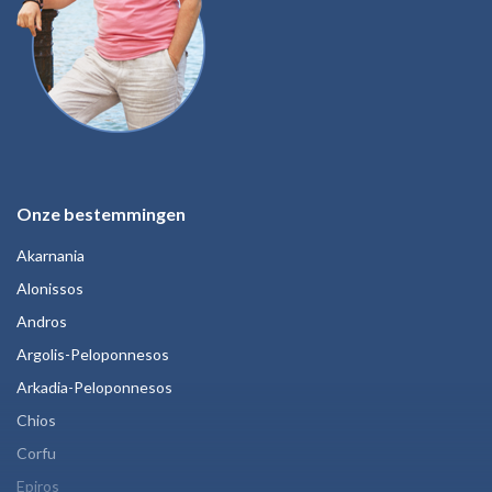
Onze bestemmingen
Akarnania
Alonissos
Andros
Argolis-Peloponnesos
Arkadia-Peloponnesos
Chios
Corfu
Epiros