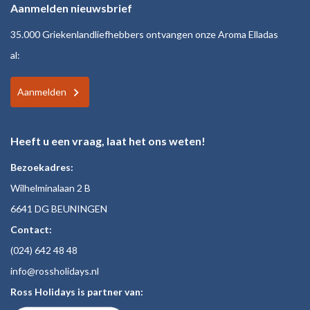
Aanmelden nieuwsbrief
35.000 Griekenlandliefhebbers ontvangen onze Aroma Elladas
al:
Aanmelden
Heeft u een vraag, laat het ons weten!
Bezoekadres:
Wilhelminalaan 2 B
6641 DG BEUNINGEN
Contact:
(024)
642 48
48
inf
o@rossholiday
s.nl
Ross Holidays is partner van: