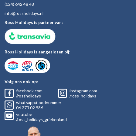
(024)
642 48
48
inf
o@rossholiday
s.nl
Ross Holidays is partner van:
Ross Holidays is aangesloten bij:
Volg ons ook op:
facebook.com
instagram.com
/rossholidays
/ross_holidays
whatsapp/noodnummer
06
273 02
986
youtube
/ross_holidays_griekenland