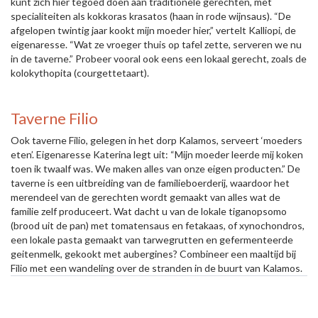
kunt zich hier tegoed doen aan traditionele gerechten, met
specialiteiten als kokkoras krasatos (haan in rode wijnsaus). “De
afgelopen twintig jaar kookt mijn moeder hier,” vertelt Kalliopi, de
eigenaresse. “Wat ze vroeger thuis op tafel zette, serveren we nu
in de taverne.” Probeer vooral ook eens een lokaal gerecht, zoals de
kolokythopita (courgettetaart).
Taverne Filio
Ook taverne Filio, gelegen in het dorp Kalamos, serveert ‘moeders
eten’. Eigenaresse Katerina legt uit: “Mijn moeder leerde mij koken
toen ik twaalf was. We maken alles van onze eigen producten.” De
taverne is een uitbreiding van de familieboerderij, waardoor het
merendeel van de gerechten wordt gemaakt van alles wat de
familie zelf produceert. Wat dacht u van de lokale tiganopsomo
(brood uit de pan) met tomatensaus en fetakaas, of xynochondros,
een lokale pasta gemaakt van tarwegrutten en gefermenteerde
geitenmelk, gekookt met aubergines? Combineer een maaltijd bij
Filio met een wandeling over de stranden in de buurt van Kalamos.