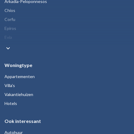
Arkadia-Peloponnesos
Chios
Corfu
Epiros
Evia
keyboard_arrow_down
Woningtype
Appartementen
Villa's
Vakantiehuizen
Hotels
Ook interessant
Autohuur