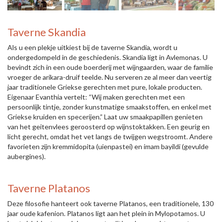
Taverne Skandia
Als u een plekje uitkiest bij de taverne Skandia, wordt u
ondergedompeld in de geschiedenis. Skandia ligt in Avlemonas. U
bevindt zich in een oude boerderij met wijngaarden, waar de familie
vroeger de arikara-druif teelde. Nu serveren ze al meer dan veertig
jaar traditionele Griekse gerechten met pure, lokale producten.
Eigenaar Evanthia vertelt: “Wij maken gerechten met een
persoonlijk tintje, zonder kunstmatige smaakstoffen, en enkel met
Griekse kruiden en specerijen.” Laat uw smaakpapillen genieten
van het geitenvlees geroosterd op wijnstoktakken. Een geurig en
licht gerecht, omdat het vet langs de twijgen wegstroomt. Andere
favorieten zijn kremmidopita (uienpastei) en imam bayildi (gevulde
aubergines).
Taverne Platanos
Deze filosofie hanteert ook taverne Platanos, een traditionele, 130
jaar oude kafenion. Platanos ligt aan het plein in Mylopotamos. U