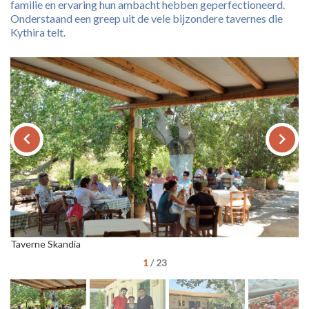
familie en ervaring hun ambacht hebben geperfectioneerd.
Onderstaand een greep uit de vele bijzondere tavernes die
Kythira telt.
keyboard_arrow_left
keyboard_arrow_right
Taverne Skandia
Ta
1
/
23