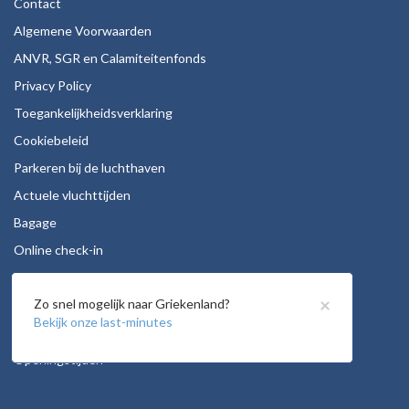
Contact
Algemene Voorwaarden
ANVR, SGR en Calamiteitenfonds
Privacy Policy
Toegankelijkheidsverklaring
Cookiebeleid
Parkeren bij de luchthaven
Actuele vluchttijden
Bagage
Online check-in
Stoelreservering
×
Zo snel mogelijk naar Griekenland?
Autohuur
Bekijk onze last-minutes
Vacatures
Openingstijden