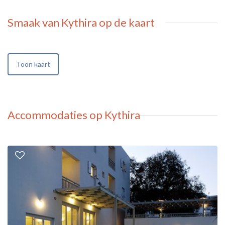
Smaak van Kythira
op de kaart
Toon kaart
Accommodaties op Kythira