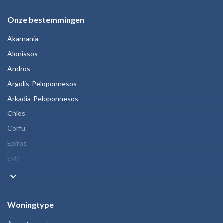
Onze bestemmingen
Akarnania
Alonissos
Andros
Argolis-Peloponnesos
Arkadia-Peloponnesos
Chios
Corfu
Epiros
Evia
keyboard_arrow_down
Woningtype