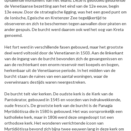
opvallende monument van het eiland. Deze is gebouwd gedurende
de Venetiaanse bezetting aan het eind van de 12e eeuw, begin
13e eeuw. Door de strategische ligging, was het een goed punt om
de Ionische, Egeïsche en Kretenzer Zee tegelijkertijd te
observeren en zich te beschermen tegen aanvallen door piraten en
ander gespuis. De burcht werd daarom ook wel het oog van Kreta
genoemd.
Het fort werd in verschillende fasen gebouwd, maar het grootste
deel werd voltooid door de Venetianen in 1503. Aan de linkerkant
van de ingang van de burcht bevonden zich de gevangenissen en
aan de rechterkant een enorm reservoir met koepels en bogen,
herkenbaar uit de Venetiaanse periode. In het midden van de
burcht staan de ruïnes van een aantal woningen, waar de
overwinnaars destijds waren neergestreken.
De burcht telt vier kerken. De oudste kerk is de Kerk van de
Pantokrator, gebouwd in 1545 en voorzien van indrukwekkende,
oude fresco’s. De grootste kerk van de burcht is de Panagía
Myrtidiótissa die in 1580 is gebouwd. Het was oorspronkelijk een
katholieke kerk, maar in 1806 werd deze omgedoopt tot een
orthodoxe kerk. Het wonderen verrichtende icoon van
Myrtidiótissa bevond zich bijna twee eeuwen lang in deze kerk om