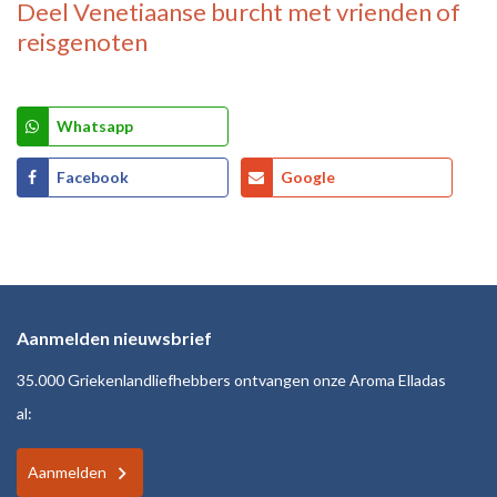
Deel
Venetiaanse burcht
met vrienden of
reisgenoten
Whatsapp
Facebook
Google
Aanmelden nieuwsbrief
35.000 Griekenlandliefhebbers ontvangen onze Aroma Elladas
al:
Aanmelden