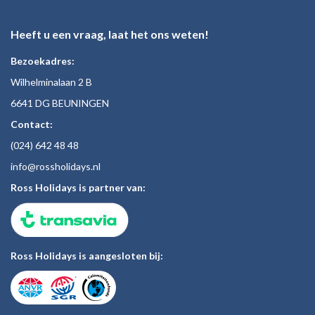
Heeft u een vraag, laat het ons weten!
Bezoekadres:
Wilhelminalaan 2 B
6641 DG BEUNINGEN
Contact:
(024)
642 48
48
inf
o@rossholiday
s.nl
Ross Holidays is partner van:
Ross Holidays is aangesloten bij: