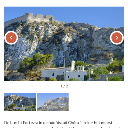
keyboard_arrow_left
keyboard_arrow_right
1
/
2
De burcht Fortezza in de hoofdstad Chóra is zeker het meest