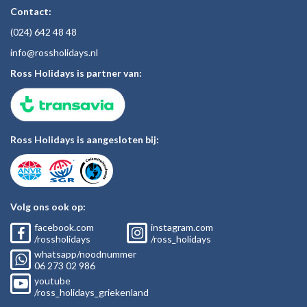
Contact:
(024)
642 48
48
inf
o@rossholiday
s.nl
Ross Holidays is partner van:
Ross Holidays is aangesloten bij:
Volg ons ook op:
facebook.com
instagram.com
/rossholidays
/ross_holidays
whatsapp/noodnummer
06
273 02
986
youtube
/ross_holidays_griekenland