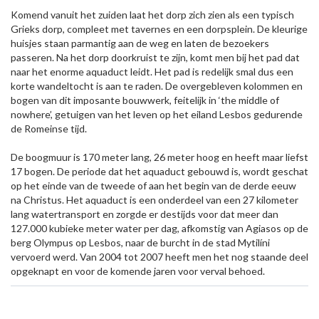
Komend vanuit het zuiden laat het dorp zich zien als een typisch
Grieks dorp, compleet met tavernes en een dorpsplein. De kleurige
huisjes staan parmantig aan de weg en laten de bezoekers
passeren. Na het dorp doorkruist te zijn, komt men bij het pad dat
naar het enorme aquaduct leidt. Het pad is redelijk smal dus een
korte wandeltocht is aan te raden. De overgebleven kolommen en
bogen van dit imposante bouwwerk, feitelijk in ‘the middle of
nowhere’, getuigen van het leven op het eiland Lesbos gedurende
de Romeinse tijd.
De boogmuur is 170 meter lang, 26 meter hoog en heeft maar liefst
17 bogen. De periode dat het aquaduct gebouwd is, wordt geschat
op het einde van de tweede of aan het begin van de derde eeuw
na Christus. Het aquaduct is een onderdeel van een 27 kilometer
lang watertransport en zorgde er destijds voor dat meer dan
127.000 kubieke meter water per dag, afkomstig van Agiasos op de
berg Olympus op Lesbos, naar de burcht in de stad Mytilíni
vervoerd werd. Van 2004 tot 2007 heeft men het nog staande deel
opgeknapt en voor de komende jaren voor verval behoed.