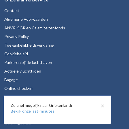
Contact
Algemene Voorwaarden
ANVR, SGR en Calamiteitenfonds
Privacy Policy
Toegankelijkheidsverklaring
Cookiebeleid
Parkeren bij de luchthaven
Actuele vluchttijden
Bagage
Online check-in
Stoelreservering
×
Zo snel mogelijk naar Griekenland?
Autohuur
Bekijk onze last-minutes
Vacatures
Openingstijden