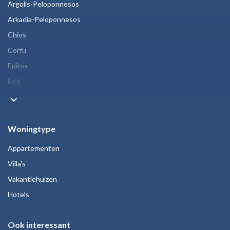
Argolis-Peloponnesos
Arkadia-Peloponnesos
Chios
Corfu
Epiros
Evia
keyboard_arrow_down
Woningtype
Appartementen
Villa's
Vakantiehuizen
Hotels
Ook interessant