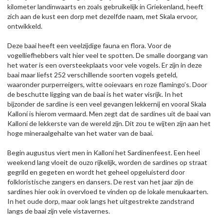
kilometer landinwaarts en zoals gebruikelijk in Griekenland, heeft
zich aan de kust een dorp met dezelfde naam, met Skala ervoor,
ontwikkeld.
Deze baai heeft een veelzijdige fauna en flora. Voor de
vogelliefhebbers valt hier veel te spotten. De smalle doorgang van
het water is een oversteekplaats voor vele vogels. Er zijn in deze
baai maar liefst 252 verschillende soorten vogels geteld,
waaronder purperreigers, witte ooievaars en roze flamingo’s. Door
de beschutte ligging van de baai is het water visrijk. In het
bijzonder de sardine is een veel gevangen lekkernij en vooral Skala
Kalloní is hierom vermaard. Men zegt dat de sardines uit de baai van
Kalloní de lekkerste van de wereld zijn. Dit zou te wijten zijn aan het
hoge mineraalgehalte van het water van de baai.
Begin augustus viert men in Kalloní het Sardinenfeest. Een heel
weekend lang vloeit de ouzo rijkelijk, worden de sardines op straat
gegrild en gegeten en wordt het geheel opgeluisterd door
folkloristische zangers en dansers. De rest van het jaar zijn de
sardines hier ook in overvloed te vinden op de lokale menukaarten.
In het oude dorp, maar ook langs het uitgestrekte zandstrand
langs de baai zijn vele vistavernes.