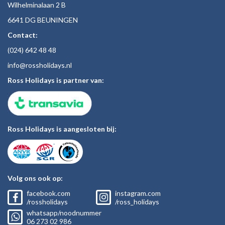
Wilhelminalaan 2 B
6641 DG BEUNINGEN
Contact:
(024)
642 48
48
inf
o@rossholiday
s.nl
Ross Holidays is partner van:
Ross Holidays is aangesloten bij:
Volg ons ook op:
facebook.com
instagram.com
/rossholidays
/ross_holidays
whatsapp/noodnummer
06
273 02
986