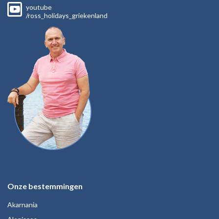
youtube
/ross_holidays_griekenland
Onze bestemmingen
Akarnania