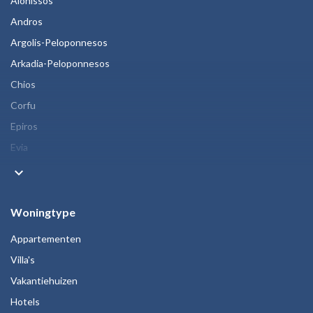
Alonissos
Andros
Argolis-Peloponnesos
Arkadia-Peloponnesos
Chios
Corfu
Epiros
Evia
keyboard_arrow_down
Woningtype
Appartementen
Villa's
Vakantiehuizen
Hotels