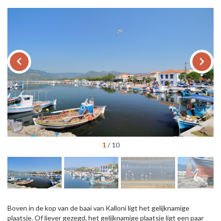
keyboard_arrow_left
keyboard_arrow_right
1
/
10
Boven in de kop van de baai van Kalloní ligt het gelijknamige
plaatsje. Of liever gezegd, het gelijknamige plaatsje ligt een paar