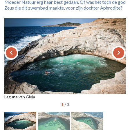
Moeder Natuur erg haar best gedaan. Of was het toch de god
Zeus die dit zwembad maakte, voor zijn dochter Aphrodite?
keyboard_arrow_left
keyboard_arrow_right
Lagune van Giola
La
1
/
3