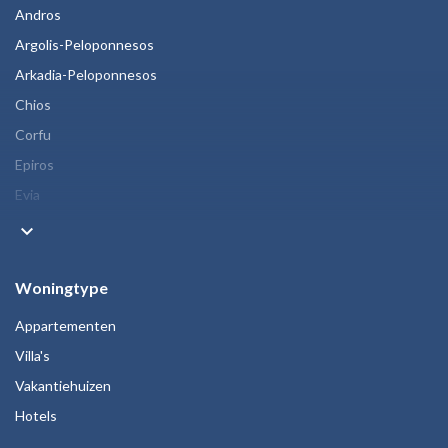
Andros
Argolis-Peloponnesos
Arkadia-Peloponnesos
Chios
Corfu
Epiros
Evia
keyboard_arrow_down
Woningtype
Appartementen
Villa's
Vakantiehuizen
Hotels