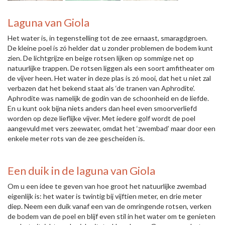
Laguna van Giola
Het water is, in tegenstelling tot de zee ernaast, smaragdgroen.
De kleine poel is zó helder dat u zonder problemen de bodem kunt
zien. De lichtgrijze en beige rotsen lijken op sommige net op
natuurlijke trappen. De rotsen liggen als een soort amfitheater om
de vijver heen. Het water in deze plas is zó mooi, dat het u niet zal
verbazen dat het bekend staat als ‘de tranen van Aphrodite’.
Aphrodite was namelijk de godin van de schoonheid en de liefde.
En u kunt ook bijna niets anders dan heel even smoorverliefd
worden op deze lieflijke vijver. Met iedere golf wordt de poel
aangevuld met vers zeewater, omdat het ‘zwembad’ maar door een
enkele meter rots van de zee gescheiden is.
Een duik in de laguna van Giola
Om u een idee te geven van hoe groot het natuurlijke zwembad
eigenlijk is: het water is twintig bij vijftien meter, en drie meter
diep. Neem een duik vanaf een van de omringende rotsen, verken
de bodem van de poel en blijf even stil in het water om te genieten