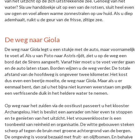
van het uitzicht op de zich uitstrekkende zee. Genoeg van het
water? Sla uw handdoekje uit op een van de rotsen, sluit heel even
uw ogen en voel alleen warme zonnestralen op uw huid. Als u diep
ademhaalt, ruikt u de geur van de frisse, ziltige zee.
De weg naar Giola
De weg naar Giola legt u een stukje met de auto, maar voornamelijk
te voet af. Als u van Poto naar Astris rijdt, ziet u op de weg een
bord dat de Sirens aangeeft. Vanaf hier moet u te voet verder gaan
en de auto laten staan. Borden wijzen u de weg verder. De totale
afstand van de hoofdweg is ongeveer twee kilometer. Het kost
dus even een beetje moeite, de weg naar Giola. Maar als u er
eenmaal bent, dan zal u het bijna niet kunnen weerstaan om gelijk
een verfrissende duik in het heldere water te nemen.
Op weg naar het zuiden via de oostkust passeert u het klooster
Archangelou. Het is beslist een aanrader om hier even te stoppen
en te genieten van het uitzicht. Het vrouwenklooster is een
toonbeeld van reinheid en organisatie. De witte gebouwen steken
scherp af tegen de bruin met groene achtergrond van de bergen.
De omgeving is vooral bezaaid met fruit- en olijfbomen. En behalve