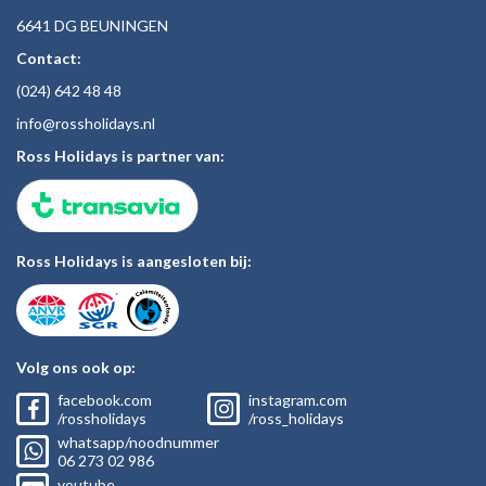
6641 DG BEUNINGEN
Contact:
(024)
642 48
48
inf
o@rossholiday
s.nl
Ross Holidays is partner van:
Ross Holidays is aangesloten bij:
Volg ons ook op:
facebook.com
instagram.com
/rossholidays
/ross_holidays
whatsapp/noodnummer
06
273 02
986
youtube