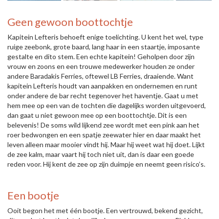
Geen gewoon boottochtje
Kapitein Lefteris behoeft enige toelichting. U kent het wel, type
ruige zeebonk, grote baard, lang haar in een staartje, imposante
gestalte en dito stem. Een echte kapitein! Geholpen door zijn
vrouw en zoons en een trouwe medewerker houden ze onder
andere Baradakis Ferries, oftewel LB Ferries, draaiende. Want
kapitein Lefteris houdt van aanpakken en ondernemen en runt
onder andere de bar recht tegenover het haventje. Gaat u met
hem mee op een van de tochten die dagelijks worden uitgevoerd,
dan gaat u niet gewoon mee op een boottochtje. Dit is een
belevenis! De soms wild lijkend zee wordt met een pink aan het
roer bedwongen en een spatje zeewater hier en daar maakt het
leven alleen maar mooier vindt hij. Maar hij weet wat hij doet. Lijkt
de zee kalm, maar vaart hij toch niet uit, dan is daar een goede
reden voor. Hij kent de zee op zijn duimpje en neemt geen risico’s.
Een bootje
Ooit begon het met één bootje. Een vertrouwd, bekend gezicht,