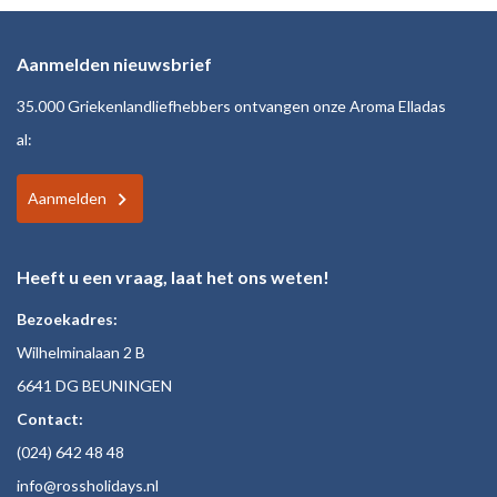
Aanmelden nieuwsbrief
35.000 Griekenlandliefhebbers ontvangen onze Aroma Elladas
al:
Aanmelden
Heeft u een vraag, laat het ons weten!
Bezoekadres:
Wilhelminalaan 2 B
6641 DG BEUNINGEN
Contact:
(024)
642 48
48
inf
o@rossholiday
s.nl