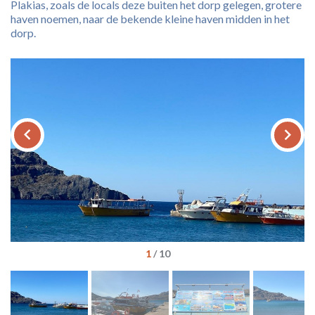
Plakias, zoals de locals deze buiten het dorp gelegen, grotere
haven noemen, naar de bekende kleine haven midden in het
dorp.
keyboard_arrow_left
keyboard_arrow_right
1
/
10