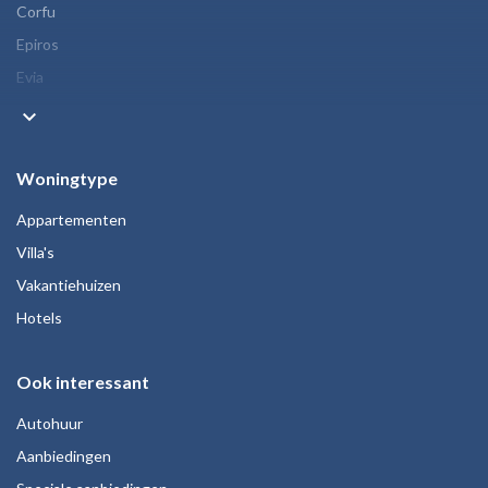
Corfu
Epiros
Evia
keyboard_arrow_down
Woningtype
Appartementen
Villa's
Vakantiehuizen
Hotels
Ook interessant
Autohuur
Aanbiedingen