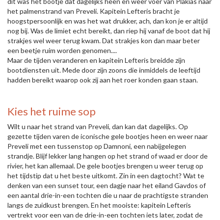
dit was het bootje dat dagelijks heen en weer voer van Plakias naar
het palmenstrand van Preveli. Kapitein Lefteris bracht je
hoogstpersoonlijk en was het wat drukker, ach, dan kon je er altijd
nog bij. Was de limiet echt bereikt, dan riep hij vanaf de boot dat hij
strakjes wel weer terug kwam. Dat strakjes kon dan maar beter
een beetje ruim worden genomen....
Maar de tijden veranderen en kapitein Lefteris breidde zijn
bootdiensten uit. Mede door zijn zoons die inmiddels de leeftijd
hadden bereikt waarop ook zij aan het roer konden gaan staan.
Kies het ruime sop
Wilt u naar het strand van Preveli, dan kan dat dagelijks. Op
gezette tijden varen de iconische gele bootjes heen en weer naar
Preveli met een tussenstop op Damnoni, een nabijgelegen
strandje. Blijf lekker lang hangen op het strand of waad er door de
rivier, het kan allemaal. De gele bootjes brengen u weer terug op
het tijdstip dat u het beste uitkomt. Zin in een dagtocht? Wat te
denken van een sunset tour, een dagje naar het eiland Gavdos of
een aantal drie-in-een tochten die u naar de prachtigste stranden
langs de zuidkust brengen. En het mooiste: kapitein Lefteris
vertrekt voor een van de drie-in-een tochten iets later, zodat de