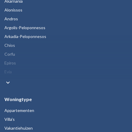
Akarnania
Alonissos
Andros
Argolis-Peloponnesos
Arkadia-Peloponnesos
Chios
Corfu
Epiros
Evia
keyboard_arrow_down
Woningtype
Appartementen
Villa's
Vakantiehuizen