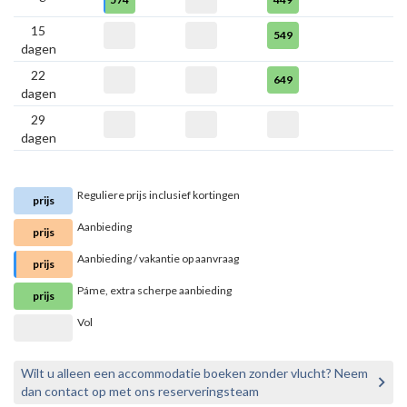
15
549
dagen
22
649
dagen
29
dagen
Reguliere prijs inclusief kortingen
prijs
Aanbieding
prijs
Aanbieding / vakantie op aanvraag
prijs
Páme, extra scherpe aanbieding
prijs
Vol
Wilt u alleen een accommodatie boeken zonder vlucht? Neem
dan contact op met ons reserveringsteam