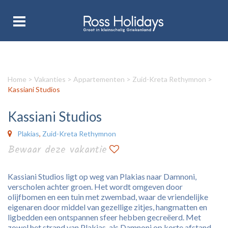
Home
>
Vakanties
>
Appartementen
>
Zuid-Kreta Rethymnon
>
Kassiani Studios
Kassiani Studios
Plakias
,
Zuid-Kreta Rethymnon
Bewaar deze vakantie
Kassiani Studios ligt op weg van Plakias naar Damnoni,
verscholen achter groen. Het wordt omgeven door
olijfbomen en een tuin met zwembad, waar de vriendelijke
eigenaren door middel van gezellige zitjes, hangmatten en
ligbedden een ontspannen sfeer hebben gecreëerd. Met
zowel het strand van Plakias, als Damnoni op korte afstand,