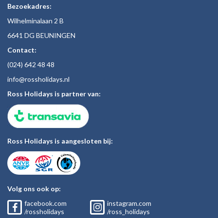
Bezoekadres:
Wilhelminalaan 2 B
6641 DG BEUNINGEN
Contact:
(024)
642 48
48
inf
o@rossholiday
s.nl
Ross Holidays is partner van:
Ross Holidays is aangesloten bij:
Volg ons ook op:
facebook.com
instagram.com
/rossholidays
/ross_holidays