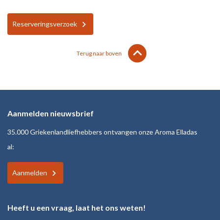
Reserveringsverzoek
lens
keyboard_arrow_up
Terug naar boven
Aanmelden nieuwsbrief
35.000 Griekenlandliefhebbers ontvangen onze Aroma Elladas
al:
Aanmelden
Heeft u een vraag, laat het ons weten!