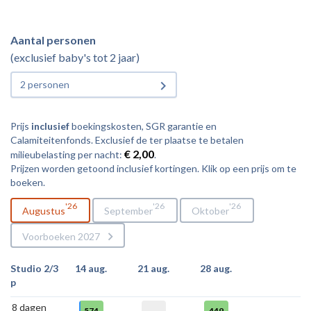
Aantal personen
(exclusief baby's tot 2 jaar)
2 personen
Prijs
inclusief
boekingskosten, SGR garantie en
Calamiteitenfonds. Exclusief de ter plaatse te betalen
€ 2,00
milieubelasting per nacht:
.
Prijzen worden getoond inclusief kortingen. Klik op een prijs om te
boeken.
26
26
26
Augustus
September
Oktober
Voorboeken 2027
Studio 2/3
14 aug.
21 aug.
28 aug.
p
8 dagen
574
449