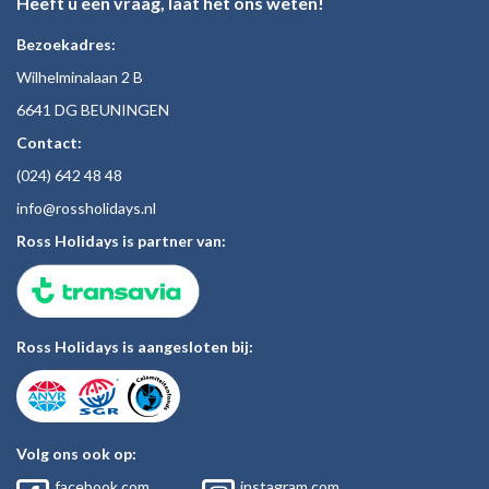
Heeft u een vraag, laat het ons weten!
Bezoekadres:
Wilhelminalaan 2 B
6641 DG BEUNINGEN
Contact:
(024)
642 48
48
inf
o@rossholiday
s.nl
Ross Holidays is partner van:
Ross Holidays is aangesloten bij:
Volg ons ook op:
facebook.com
instagram.com