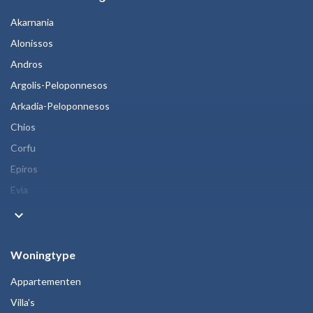
Akarnania
Alonissos
Andros
Argolis-Peloponnesos
Arkadia-Peloponnesos
Chios
Corfu
Epiros
Evia
keyboard_arrow_down
Woningtype
Appartementen
Villa's