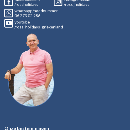
/rossholidays
/ross_holidays
whatsapp/noodnummer
06
273 02
986
youtube
/ross_holidays_griekenland
Onze bestemmingen