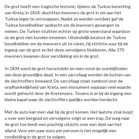
De grot heeft een tragische historie; tijdens de Turkse bezetting
van Kreta, in 1824, vluchtten inwoners de grot in om aan het
Turkse leger te ontsnappen. Nadat ze werden ontdekt gaf de
Turkse bevelhebber opdracht om de inwoners gevangen te
nemen. De Turken stuitten echter op grote weerstand waardoor
ze de grot niet konden innemen. Uiteindelijk besloot de Turkse
bevelhebber om de inwoners uit te roken, hij stichtte vuur bij de
ingang van de grot en liet deze vervolgens blokkeren. Alle 370
inwoners kwamen door verstikking om in de grot.
In 1834 werd de grot herontdekt en men vond de overblijfselen
van deze gruwelijke daad. In een sarcofaag worden de botten van
de slachtoffers bewaard. De sarcofaag staat symbool voor de
onafhankelijkheid van Kreta, een monument waaraan veel waarde
wordt gehecht door de Kretenzers. Tevens is er bij de ingang een
kleine kapel waar de slachtoffers jaarlijks worden herdacht.
Met de auto kan men vlak bij de grot komen. Het laatste stuk loopt
u over een bergpad en vervolgens volgt er een trap. De weg naar
de grot toe biedt een prachtig uitzicht over een deel van het
eiland. Voor een paar euro per persoon is het mogelijk een
rondleiding in de grot te volgen.