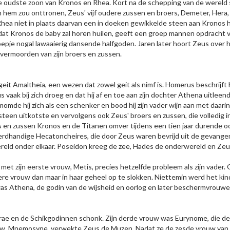
e oudste zoon van Kronos en Rhea. Kort na de schepping van de wereld 
 hem zou onttronen, Zeus' vijf oudere zussen en broers, Demeter, Hera,
 Rhea niet in plaats daarvan een in doeken gewikkelde steen aan Kronos 
 dat Kronos de baby zal horen huilen, geeft een groep mannen opdracht 
oepje nogal lawaaierig dansende halfgoden. Jaren later hoort Zeus over 
vermoorden van zijn broers en zussen.
it Amaltheia, een wezen dat zowel geit als nimf is. Homerus beschrijft
s vaak bij zich droeg en dat hij af en toe aan zijn dochter Athena uitlee
omde hij zich als een schenker en bood hij zijn vader wijn aan met daar
steen uitkotste en vervolgens ook Zeus' broers en zussen, die volledig 
s en zussen Kronos en de Titanen omver tijdens een tien jaar durende o
dhandige Hecatoncheires, die door Zeus waren bevrijd uit de gevangen
reld onder elkaar. Poseidon kreeg de zee, Hades de onderwereld en Zeu
 met zijn eerste vrouw, Metis, precies hetzelfde probleem als zijn vade
 vrouw dan maar in haar geheel op te slokken. Niettemin werd het kind, 
was Athena, de godin van de wijsheid en oorlog en later beschermvrouw
e en de Schikgodinnen schonk. Zijn derde vrouw was Eurynome, die de C
vrouw, Mnemosyne, verwekte Zeus de Muzen. Nadat ze de zesde vrouw v