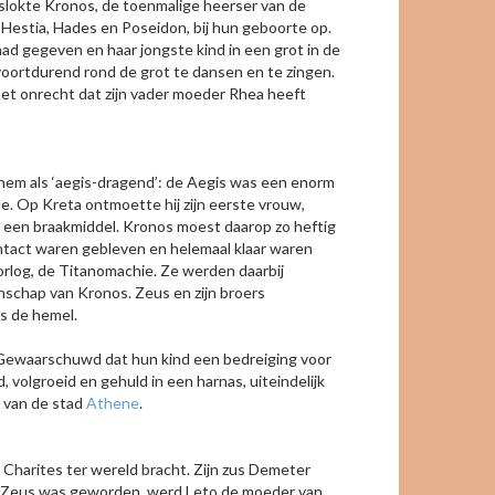
slokte Kronos, de toenmalige heerser van de
 Hestia, Hades en Poseidon, bij hun geboorte op.
had gegeven en haar jongste kind in een grot in de
voortdurend rond de grot te dansen en te zingen.
het onrecht dat zijn vader moeder Rhea heeft
 hem als ‘aegis-dragend’: de Aegis was een enorm
nde. Op Kreta ontmoette hij zijn eerste vrouw,
in een braakmiddel. Kronos moest daarop zo heftig
intact waren gebleven en helemaal klaar waren
orlog, de Titanomachie. Ze werden daarbij
schap van Kronos. Zeus en zijn broers
s de hemel.
r. Gewaarschuwd dat hun kind een bedreiging voor
volgroeid en gehuld in een harnas, uiteindelijk
e van de stad
Athene
.
harites ter wereld bracht. Zijn zus Demeter
an Zeus was geworden, werd Leto de moeder van