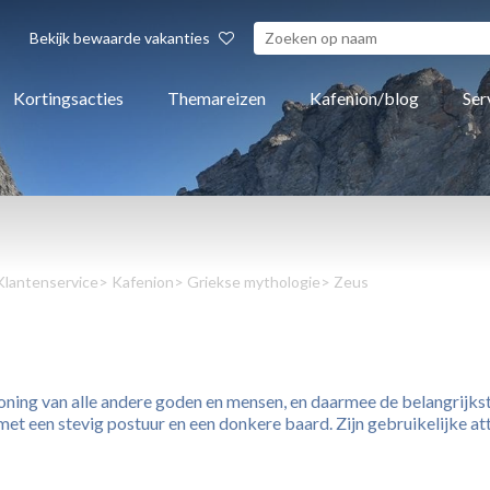
Bekijk bewaarde vakanties
Kortingsacties
Themareizen
Kafenion/blog
Ser
Klantenservice
>
Kafenion
>
Griekse mythologie
> Zeus
n
ning van alle andere goden en mensen, en daarmee de belangrijkst
met een stevig postuur en een donkere baard. Zijn gebruikelijke a