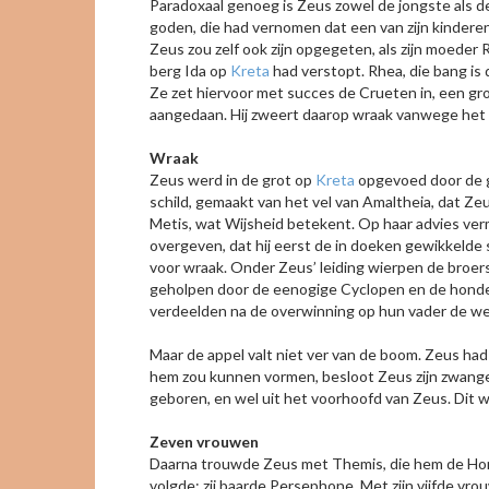
Paradoxaal genoeg is Zeus zowel de jongste als d
goden, die had vernomen dat een van zijn kinderen
Zeus zou zelf ook zijn opgegeten, als zijn moeder
berg Ida op
Kreta
had verstopt. Rhea, die bang is
Ze zet hiervoor met succes de Crueten in, een gr
aangedaan. Hij zweert daarop wraak vanwege het 
Wraak
Zeus werd in de grot op
Kreta
opgevoed door de ge
schild, gemaakt van het vel van Amaltheia, dat Zeu
Metis, wat Wijsheid betekent. Op haar advies verm
overgeven, dat hij eerst de in doeken gewikkelde 
voor wraak. Onder Zeus’ leiding wierpen de broer
geholpen door de eenogige Cyclopen en de honder
verdeelden na de overwinning op hun vader de we
Maar de appel valt niet ver van de boom. Zeus had
hem zou kunnen vormen, besloot Zeus zijn zwangere
geboren, en wel uit het voorhoofd van Zeus. Dit 
Zeven vrouwen
Daarna trouwde Zeus met Themis, die hem de Hora
volgde; zij baarde Persephone. Met zijn vijfde 