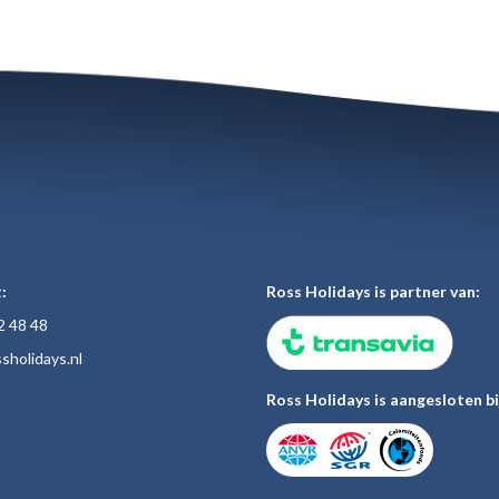
:
Ross Holidays is partner van:
2 48
48
sholiday
s.nl
Ross Holidays is aangesloten bi