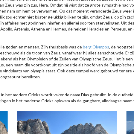
 Zeus was zijn zus, Hera. Omdat hij wist dat ze grote sympathie had voor
armen nam om hem te verwarmen. Op dat moment veranderde Zeus weer in
 zou echter niet bijster gelukkig blijken te zijn, omdat Zeus, op zijn z
jn affaires met godinnen, nimfen en allerlei soorten stervelingen. Uit de
 Apollo, Artemis, Athena en Hermes, de helden Heracles en Perseus, en
alle goden en mensen. Zijn thuisbasis was de
berg Olympos
, de hoogste
schouwd als de troon van Zeus, vanaf waar hij alles aanschouwde. Er z
kend als het Olympieion of de Zuilen van Olympische Zeus. Het is een 
Zeus, een naam die voortkomt uit zijn positie als hoofd van de Olympisc
e vindplaats van
olympia staat. Ook deze tempel werd gebouwd ter ere v
hoogtepunt bereikten.
r in het modern Grieks wordt vaker de naam Dias gebruikt. In de oudhe
igingen in het moderne Grieks opkwam als de gangbare, alledaagse naam