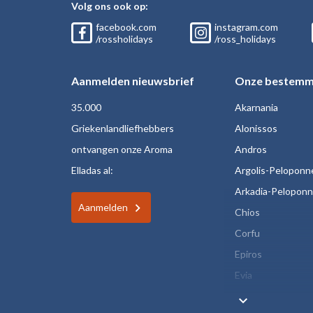
Volg ons ook op:
facebook.com
instagram.com
/rossholidays
/ross_holidays
Aanmelden nieuwsbrief
Onze bestemm
35.000
Akarnania
Griekenlandliefhebbers
Alonissos
ontvangen onze Aroma
Andros
Elladas al:
Argolis-Peloponn
Arkadia-Pelopon
Aanmelden
Chios
Corfu
Epiros
Evia
keyboard_arrow_down