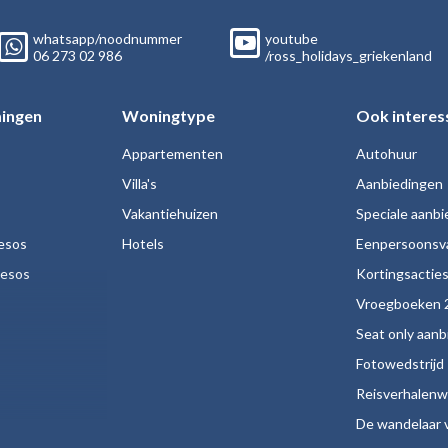
whatsapp/noodnummer
youtube
06
273 02
986
/ross_holidays_griekenland
ingen
Woningtype
Ook interes
Appartementen
Autohuur
Villa's
Aanbiedingen
Vakantiehuizen
Speciale aanb
esos
Hotels
Eenpersoonsv
nesos
Kortingsactie
Vroegboeken 
Seat only aan
Fotowedstrijd
Reisverhalenw
De wandelaar v