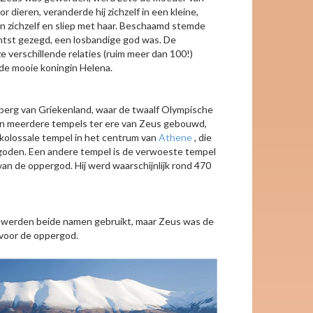
 dieren, veranderde hij zichzelf in een kleine,
 zichzelf en sliep met haar. Beschaamd stemde
achtst gezegd, een losbandige god was. De
ze verschillende relaties (ruim meer dan 100!)
 de mooie koningin Helena.
 berg van Griekenland, waar de twaalf Olympische
ijn meerdere tempels ter ere van Zeus gebouwd,
kolossale tempel in het centrum van
Athene
, die
he goden. Een andere tempel is de verwoeste tempel
an de oppergod. Hij werd waarschijnlijk rond 470
id werden beide namen gebruikt, maar Zeus was de
 voor de oppergod.