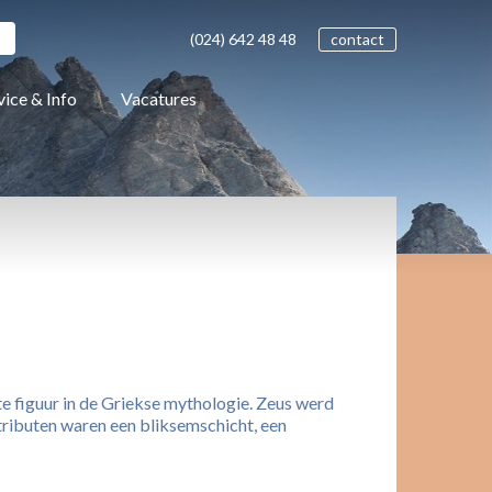
(024)
642 48
48
contact
vice & Info
Vacatures
e figuur in de Griekse mythologie. Zeus werd
ttributen waren een bliksemschicht, een