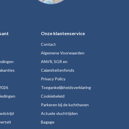
sant
Onze klantenservice
Contact
Algemene Voorwaarden
iedingen
ANVR, SGR en
akanties
Calamiteitenfonds
s
Privacy Policy
2026
Toegankelijkheidsverklaring
biedingen
Cookiebeleid
Parkeren bij de luchthaven
edstrijd
Actuele vluchttijden
ertelt
Bagage