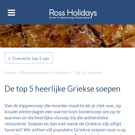
Overzicht top 5 van
Home
>
Klantenservice
>
Kafenion
>
Top 5
> soepen
De top 5 heerlijke Griekse soepen
Van de kippensoep die moeder maakte als je ziek was, op
koude winterdagen een warme kom bonensoep om op te
warmen en die heerlijke vissoep bij die authentieke
vistaverne. Soepen en dan met name de Griekse zijn altijd
favoriet! We zetten vijf populaire Griekse soepen voor u op