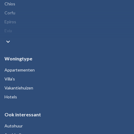
Chios
Corfu
Epiros
Evia
keyboard_arrow_down
Woningtype
Appartementen
Villa's
Vakantiehuizen
Hotels
Ook interessant
Autohuur