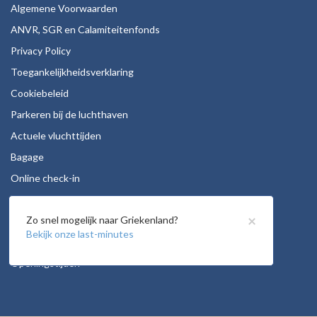
Algemene Voorwaarden
ANVR, SGR en Calamiteitenfonds
Privacy Policy
Toegankelijkheidsverklaring
Cookiebeleid
Parkeren bij de luchthaven
Actuele vluchttijden
Bagage
Online check-in
Stoelreservering
×
Zo snel mogelijk naar Griekenland?
Autohuur
Bekijk onze last-minutes
Vacatures
Openingstijden