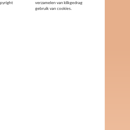
opyright
verzamelen van klikgedrag
gebruik van cookies.
keyboard_arrow_right