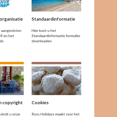
organisatie
Standaardinformatie
s aangesloten
Hier kunt u het
GR en het
Standaardinformatie formulier
nds
downloaden
n copyright
Cookies
vindt u onze
Ross Holidays maakt voor het