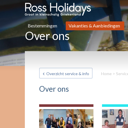
Bestemmingen
Vakanties & Aanbiedingen
Over ons
Overzicht service & info
Home
>
Servic
Over ons