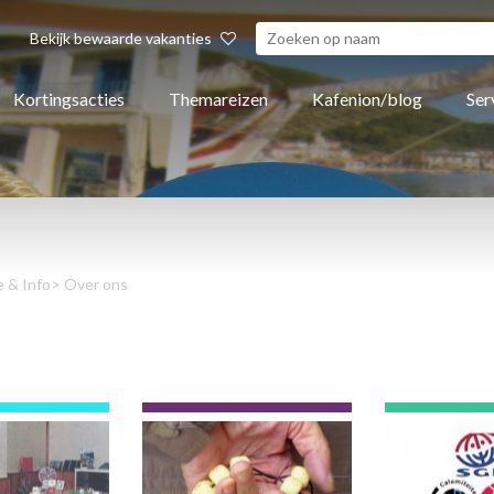
Bekijk bewaarde vakanties
Kortingsacties
Themareizen
Kafenion/blog
Ser
e & Info
> Over ons