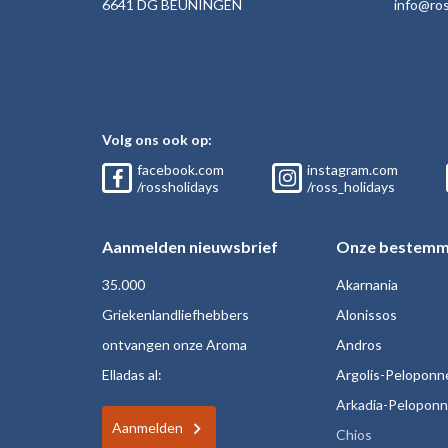
6641 DG BEUNINGEN
inf
o@ros
Volg ons ook op:
facebook.com
instagram.com
/rossholidays
/ross_holidays
Aanmelden nieuwsbrief
Onze bestemm
35.000
Akarnania
Griekenlandliefhebbers
Alonissos
ontvangen onze Aroma
Andros
Elladas al:
Argolis-Peloponn
Arkadia-Pelopon
Aanmelden
Chios