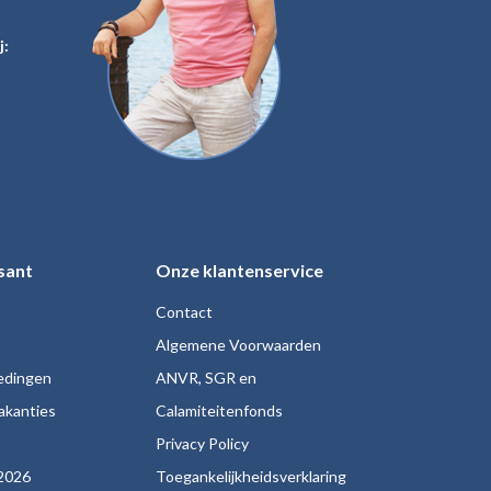
j:
sant
Onze klantenservice
Contact
Algemene Voorwaarden
iedingen
ANVR, SGR en
akanties
Calamiteitenfonds
s
Privacy Policy
2026
Toegankelijkheidsverklaring