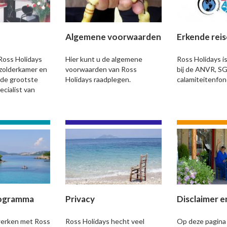
Algemene voorwaarden
Erkende reis
Ross Holidays
Hier kunt u de algemene
Ross Holidays i
zolderkamer en
voorwaarden van Ross
bij de ANVR, S
 de grootste
Holidays raadplegen.
calamiteitenfo
cialist van
programma
Privacy
Disclaimer e
werken met Ross
Ross Holidays hecht veel
Op deze pagina 