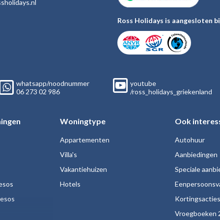
sholiday
s.nl
Ross Holidays is aangesloten bi
whatsapp/noodnummer
youtube
06
273 02
986
/ross_holidays_griekenland
ingen
Woningtype
Ook interes
Appartementen
Autohuur
Villa's
Aanbiedingen
Vakantiehuizen
Speciale aanb
esos
Hotels
Eenpersoonsv
nesos
Kortingsactie
Vroegboeken 