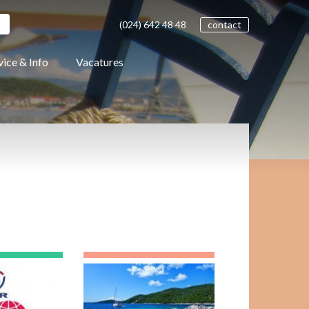
(024)
642 48
48
contact
vice & Info
Vacatures