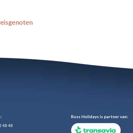
reisgenoten
:
Ross Holidays is partner van:
2 48
48