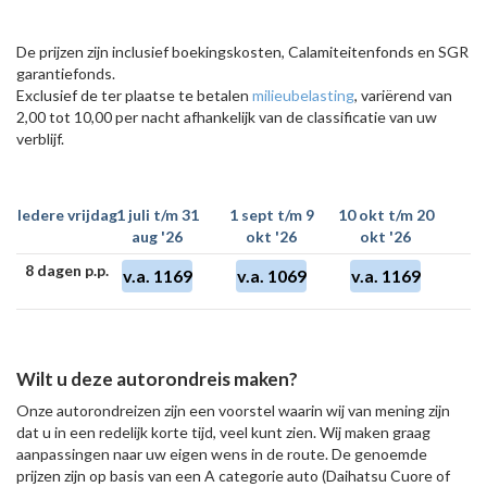
De prijzen zijn inclusief boekingskosten, Calamiteitenfonds en SGR
garantiefonds.
Exclusief de ter plaatse te betalen
milieubelasting
, variërend van
2,00 tot 10,00 per nacht afhankelijk van de classificatie van uw
verblijf.
Iedere vrijdag
1 juli t/m 31
1 sept t/m 9
10 okt t/m 20
aug '26
okt '26
okt '26
8 dagen p.p.
v.a. 1169
v.a. 1069
v.a. 1169
Wilt u deze autorondreis maken?
Onze autorondreizen zijn een voorstel waarin wij van mening zijn
dat u in een redelijk korte tijd, veel kunt zien. Wij maken graag
aanpassingen naar uw eigen wens in de route. De genoemde
prijzen zijn op basis van een A categorie auto (Daihatsu Cuore of