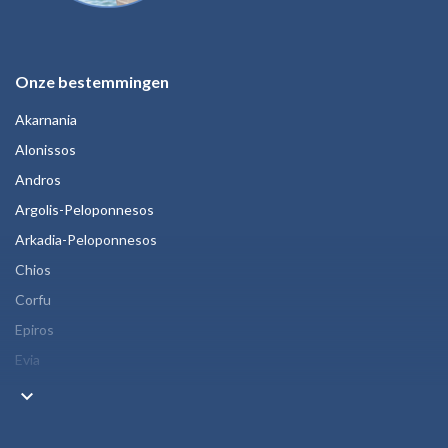
Onze bestemmingen
Akarnania
Alonissos
Andros
Argolis-Peloponnesos
Arkadia-Peloponnesos
Chios
Corfu
Epiros
Evia
keyboard_arrow_down