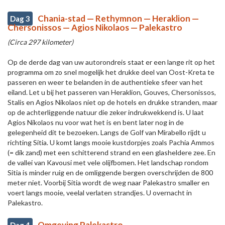
Chania-stad — Rethymnon — Heraklion —
Dag 3
Chersonissos — Agios Nikolaos — Palekastro
(Circa 297 kilometer)
Op de derde dag van uw autorondreis staat er een lange rit op het
programma om zo snel mogelijk het drukke deel van Oost-Kreta te
passeren en weer te belanden in de authentieke sfeer van het
eiland. Let u bij het passeren van Heraklion, Gouves, Chersonissos,
Stalis en Agios Nikolaos niet op de hotels en drukke stranden, maar
op de achterliggende natuur die zeker indrukwekkend is. U laat
Agios Nikolaos nu voor wat het is en bent later nog in de
gelegenheid dit te bezoeken. Langs de Golf van Mirabello rijdt u
richting Sitia. U komt langs mooie kustdorpjes zoals Pachia Ammos
(= dik zand) met een schitterend strand en een glasheldere zee. En
de vallei van Kavousi met vele olijfbomen. Het landschap rondom
Sitia is minder ruig en de omliggende bergen overschrijden de 800
meter niet. Voorbij Sitia wordt de weg naar Palekastro smaller en
voert langs mooie, veelal verlaten strandjes. U overnacht in
Palekastro.
Omgeving Palekastro