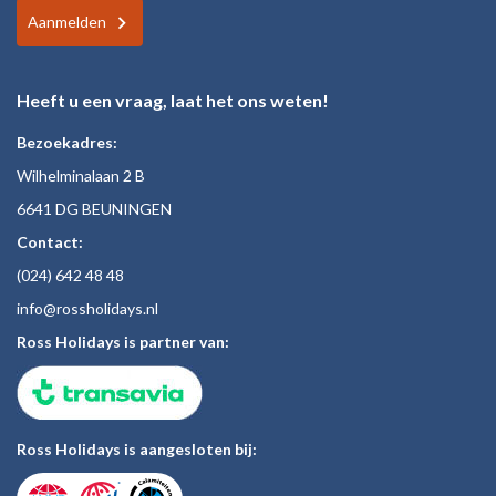
Aanmelden
Heeft u een vraag, laat het ons weten!
Bezoekadres:
Wilhelminalaan 2 B
6641 DG BEUNINGEN
Contact:
(024)
642 48
48
inf
o@rossholiday
s.nl
Ross Holidays is partner van:
Ross Holidays is aangesloten bij: