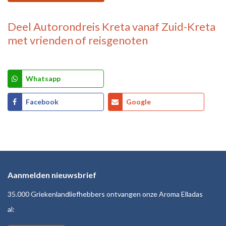
Deel
Autorondreis Kreta vanaf Zuid-Kreta
met vrienden of reisgenoten
Whatsapp
Facebook
Google
Aanmelden nieuwsbrief
35.000 Griekenlandliefhebbers ontvangen onze Aroma Elladas
al: