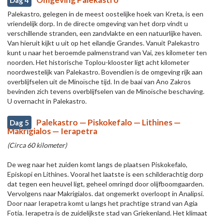
Dag 4
Palekastro, gelegen in de meest oostelijke hoek van Kreta, is een
vriendelijk dorp. In de directe omgeving van het dorp vindt u
verschillende stranden, een zandvlakte en een natuurlijke haven.
Van hieruit kijkt u uit op het eilandje Grandes. Vanuit Palekastro
kunt u naar het beroemde palmenstrand van Vai, zes kilometer ten
noorden. Het historische Toplou-klooster ligt acht kilometer
noordwestelijk van Palekastro. Bovendien is de omgeving rijk aan
overblijfselen uit de Minoïsche tijd. In de baai van Ano Zakros
bevinden zich tevens overblijfselen van de Minoïsche beschaving.
U overnacht in Palekastro.
Palekastro — Piskokefalo — Lithines —
Dag 5
Makrigialos — Ierapetra
(Circa 60 kilometer)
De weg naar het zuiden komt langs de plaatsen Piskokefalo,
Episkopi en Lithines. Vooral het laatste is een schilderachtig dorp
dat tegen een heuvel ligt, geheel omringd door olijfboomgaarden.
Vervolgens naar Makrigialos. dat ongemerkt overloopt in Analipsi.
Door naar Ierapetra komt u langs het prachtige strand van Agia
Fotia. Ierapetra is de zuidelijkste stad van Griekenland. Het klimaat