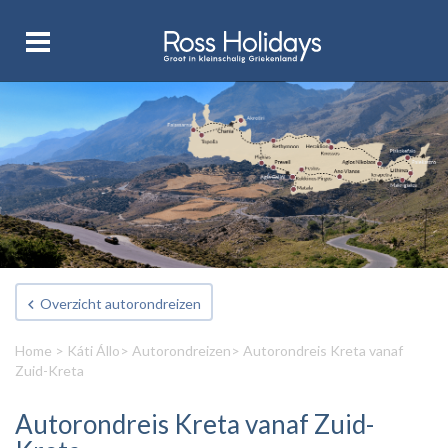
Overzicht autorondreizen
Home
>
Káti Állo
>
Autorondreizen
> Autorondreis Kreta vanaf
Zuid-Kreta
Autorondreis Kreta vanaf Zuid-