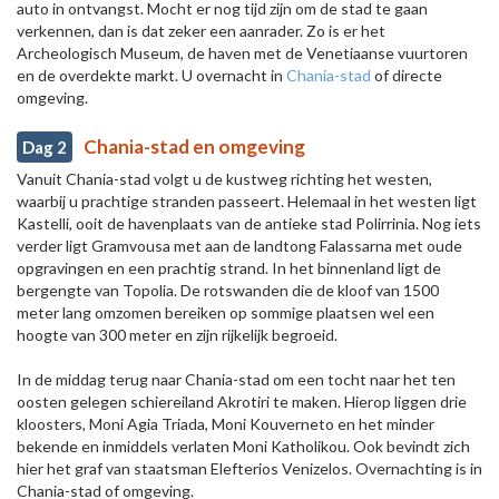
auto in ontvangst. Mocht er nog tijd zijn om de stad te gaan
verkennen, dan is dat zeker een aanrader. Zo is er het
Archeologisch Museum, de haven met de Venetiaanse vuurtoren
en de overdekte markt. U overnacht in
Chania-stad
of directe
omgeving.
Chania-stad en omgeving
Dag 2
Vanuit Chania-stad volgt u de kustweg richting het westen,
waarbij u prachtige stranden passeert. Helemaal in het westen ligt
Kastelli, ooit de havenplaats van de antieke stad Polirrinia. Nog iets
verder ligt Gramvousa met aan de landtong Falassarna met oude
opgravingen en een prachtig strand. In het binnenland ligt de
bergengte van Topolia. De rotswanden die de kloof van 1500
meter lang omzomen bereiken op sommige plaatsen wel een
hoogte van 300 meter en zijn rijkelijk begroeid.
In de middag terug naar Chania-stad om een tocht naar het ten
oosten gelegen schiereiland Akrotiri te maken. Hierop liggen drie
kloosters, Moni Agia Triada, Moni Kouverneto en het minder
bekende en inmiddels verlaten Moni Katholikou. Ook bevindt zich
hier het graf van staatsman Elefterios Venizelos. Overnachting is in
Chania-stad of omgeving.