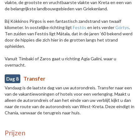
vlakte, de grootste en vruchtbaarste vlakte van Kreta en een van
de belangrijkste landbouwgebieden van Griekenland.
Bij Kókkinos Pírgos is een fantastisch zandstrand van twaalf
kilometer. In oostelijke richting ligt
Festós
en iets verder
Górtys
.
Ten zuiden van Festós ligt Mátala, dat in de jaren ’60 bekend werd
door de hippies die zich hier in de grotten langs het strand
ophielden.
Vanuit Timbaki of Zaros gaat u richting Agia Galini, waar u
overnacht.
Transfer
Dag 8
Vandaag is de laatste dag van uw autorondreis. Transfer naar een
van de vakantiewoningen of hotels voor een verlenging. Maakt u
alleen de autorondreis of aan het einde van uw verblijf, kijkt u dan
naar de route van de autorondreis van West-Kreta. Deze eindigt in
Chania, vanwaar de terugreis naar huis.
Prijzen