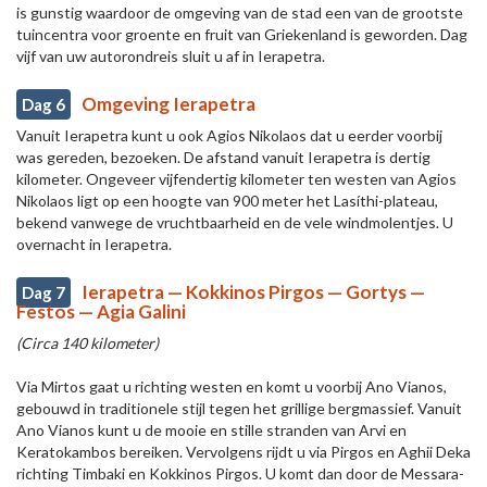
is gunstig waardoor de omgeving van de stad een van de grootste
tuincentra voor groente en fruit van Griekenland is geworden. Dag
vijf van uw autorondreis sluit u af in Ierapetra.
Omgeving Ierapetra
Dag 6
Vanuit Ierapetra kunt u ook Agios Nikolaos dat u eerder voorbij
was gereden, bezoeken. De afstand vanuit Ierapetra is dertig
kilometer. Ongeveer vijfendertig kilometer ten westen van Agios
Nikolaos ligt op een hoogte van 900 meter het Lasíthi-plateau,
bekend vanwege de vruchtbaarheid en de vele windmolentjes. U
overnacht in Ierapetra.
Ierapetra — Kokkinos Pirgos — Gortys —
Dag 7
Festos — Agia Galini
(Circa 140 kilometer)
Via Mirtos gaat u richting westen en komt u voorbij Ano Vianos,
gebouwd in traditionele stijl tegen het grillige bergmassief. Vanuit
Ano Vianos kunt u de mooie en stille stranden van Arvi en
Keratokambos bereiken. Vervolgens rijdt u via Pirgos en Aghii Deka
richting Timbaki en Kokkinos Pirgos. U komt dan door de Messara-