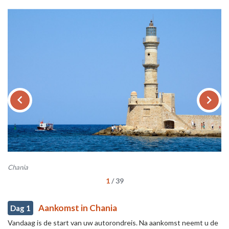
keyboard_arrow_left
keyboard_arrow_right
Chania
Ch
1
/
39
Aankomst in Chania
Dag 1
Vandaag is de start van uw autorondreis. Na aankomst neemt u de