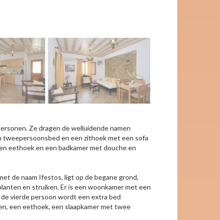
Appartement 2/4 e
 3 personen. Ze dragen de welluidende namen
en tweepersoonsbed en een zithoek met een sofa
, een eethoek en een badkamer met douche en
et de naam Ifestos, ligt op de begane grond,
r planten en struiken. Er is een woonkamer met een
r de vierde persoon wordt een extra bed
euken, een eethoek, een slaapkamer met twee