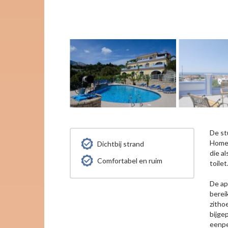
De st
Homer
Dichtbij strand
die a
Comfortabel en ruim
toile
De ap
berei
zitho
bijge
eenpe