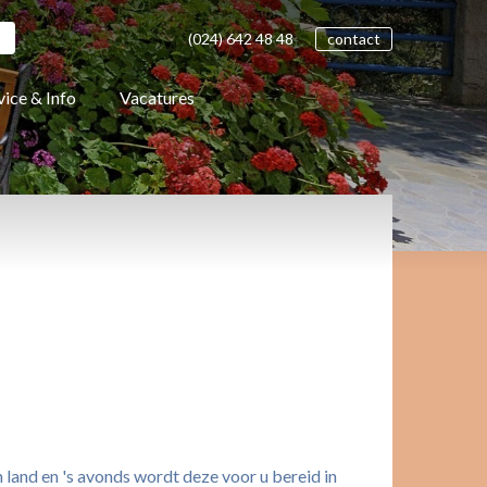
(024)
642 48
48
contact
vice & Info
Vacatures
 land en 's avonds wordt deze voor u bereid in