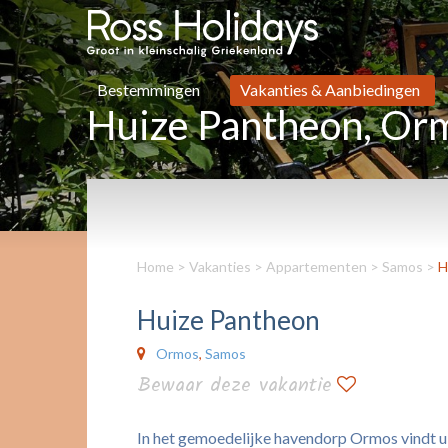
Bestemmingen
Vakanties & Aanbiedingen
Huize Pantheon, Or
Home
>
Vakanties
>
Appartementen
>
Samos
>
H
Huize Pantheon
Ormos
,
Samos
Bewaar deze vakantie
In het gemoedelijke havendorp Ormos vindt u H