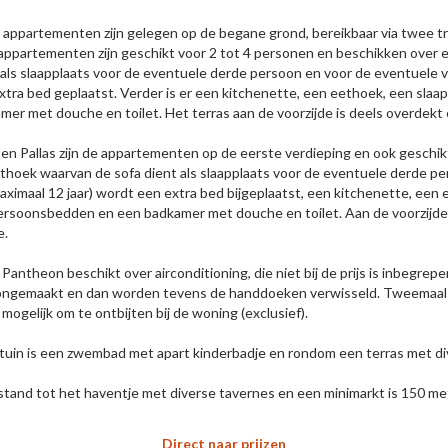
appartementen zijn gelegen op de begane grond, bereikbaar via twee tr
appartementen zijn geschikt voor 2 tot 4 personen en beschikken over
 als slaapplaats voor de eventuele derde persoon en voor de eventuele v
xtra bed geplaatst. Verder is er een kitchenette, een eethoek, een s
mer met douche en toilet. Het terras aan de voorzijde is deels overdekt 
 en Pallas zijn de appartementen op de eerste verdieping en ook geschi
ithoek waarvan de sofa dient als slaapplaats voor de eventuele derde p
aximaal 12 jaar) wordt een extra bed bijgeplaatst, een kitchenette, ee
rsoonsbedden en een badkamer met douche en toilet. Aan de voorzijde 
e.
Pantheon beschikt over airconditioning, die niet bij de prijs is inbegrepe
ngemaakt en dan worden tevens de handdoeken verwisseld. Tweemaal 
 mogelijk om te ontbijten bij de woning (exclusief).
 tuin is een zwembad met apart kinderbadje en rondom een terras met di
stand tot het haventje met diverse tavernes en een minimarkt is 150 me
Direct naar prijzen