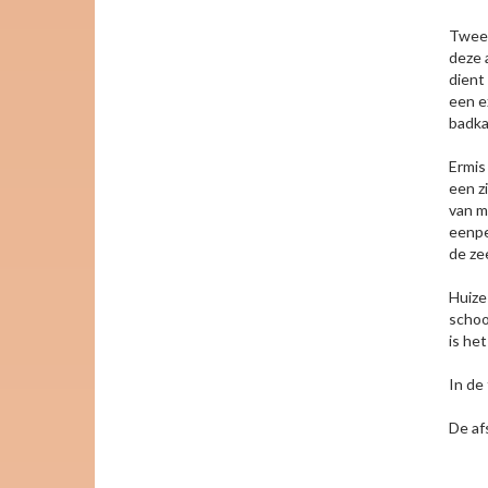
Twee 
deze 
dient
een e
badka
Ermis
een z
van m
eenpe
de ze
Huize 
schoo
is het
In de
De af