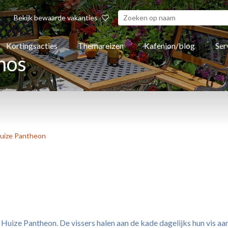
Bekijk bewaarde vakanties
Kortingsacties
Themareizen
Kafenion/blog
Ser
mos
uize Pantheon
uize Pantheon. De vissers halen aan de kade dagelijks hun vis aan