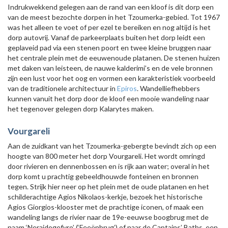
Indrukwekkend gelegen aan de rand van een kloof is dit dorp een
van de meest bezochte dorpen in het Tzoumerka-gebied. Tot 1967
was het alleen te voet of per ezel te bereiken en nog altijd is het
dorp autovrij. Vanaf de parkeerplaats buiten het dorp leidt een
geplaveid pad via een stenen poort en twee kleine bruggen naar
het centrale plein met de eeuwenoude platanen. De stenen huizen
met daken van leisteen, de nauwe kalderimi’s en de vele bronnen
zijn een lust voor het oog en vormen een karakteristiek voorbeeld
van de traditionele architectuur in
Epiros
. Wandelliefhebbers
kunnen vanuit het dorp door de kloof een mooie wandeling naar
het tegenover gelegen dorp Kalarytes maken.
Vourgareli
Aan de zuidkant van het Tzoumerka-gebergte bevindt zich op een
hoogte van 800 meter het dorp Vourgareli. Het wordt omringd
door rivieren en dennenbossen en is rijk aan water; overal in het
dorp komt u prachtig gebeeldhouwde fonteinen en bronnen
tegen. Strijk hier neer op het plein met de oude platanen en het
schilderachtige Agios Nikolaos-kerkje, bezoek het historische
Agios Giorgios-klooster met de prachtige iconen, of maak een
wandeling langs de rivier naar de 19e-eeuwse boogbrug met de
naam ‘Neraidogefyro’ (‘Feeënbrug’) of naar de Captains’ Baths, een