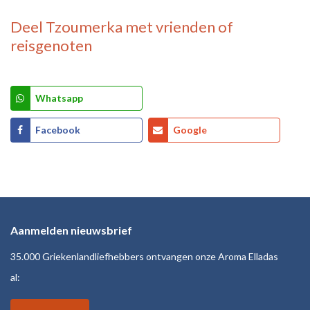
Deel
Tzoumerka
met vrienden of
reisgenoten
Whatsapp
Facebook
Google
Aanmelden nieuwsbrief
35.000 Griekenlandliefhebbers ontvangen onze Aroma Elladas
al: