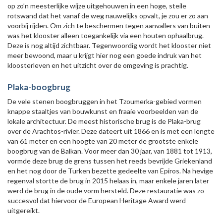
op zo’n meesterlijke wijze uitgehouwen in een hoge, steile
rotswand dat het vanaf de weg nauwelijks opvalt, je zou er zo aan
voorbij rijden. Om zich te beschermen tegen aanvallers van buiten
was het klooster alleen toegankelijk via een houten ophaalbrug.
Deze is nog altijd zichtbaar. Tegenwoordig wordt het klooster niet
meer bewoond, maar u krijgt hier nog een goede indruk van het
kloosterleven en het uitzicht over de omgeving is prachtig.
Plaka-boogbrug
De vele stenen boogbruggen in het Tzoumerka-gebied vormen
knappe staaltjes van bouwkunst en fraaie voorbeelden van de
lokale architectuur. De meest historische brug is de Plaka-brug
over de Arachtos-rivier. Deze dateert uit 1866 en is met een lengte
van 61 meter en een hoogte van 20 meter de grootste enkele
boogbrug van de Balkan. Voor meer dan 30 jaar, van 1881 tot 1913,
vormde deze brug de grens tussen het reeds bevrijde Griekenland
en het nog door de Turken bezette gedeelte van Epiros. Na hevige
regenval stortte de brug in 2015 helaas in, maar enkele jaren later
werd de brug in de oude vorm hersteld. Deze restauratie was zo
succesvol dat hiervoor de European Heritage Award werd
uitgereikt.