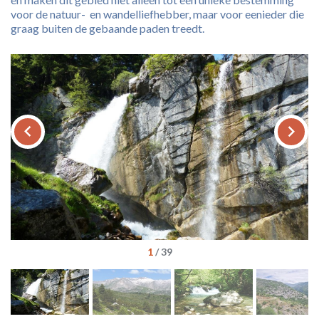
voor de natuur- en wandelliefhebber, maar voor eenieder die
graag buiten de gebaande paden treedt.
keyboard_arrow_left
keyboard_arrow_right
1
/
39