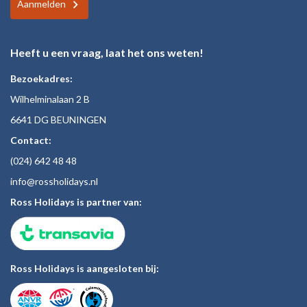
Aanmelden
Heeft u een vraag, laat het ons weten!
Bezoekadres:
Wilhelminalaan 2 B
6641 DG BEUNINGEN
Contact:
(024)
642 48
48
inf
o@rossholiday
s.nl
Ross Holidays is partner van:
Ross Holidays is aangesloten bij: