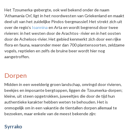
Het Tzoumerka-gebergte, ook wel bekend onder de naam
‘Athamania Ori’, ligt in het noordwesten van Griekenland en maakt
deel uit van het zuidelijke Pindos-bergmassief. Het strekt zich uit
over de regio’s
Ioannina
en Arta en wordt begrensd door twee
rivieren: in het westen door de Arachtos- rivier en in het oosten
door de Acheloos-rivier. Het gebied kenmerkt zich door een rijke
flora en fauna, waaronder meer dan 700 plantensoorten, zeldzame
vogels, reptielen en zelfs de bruine beer wordt hier nog
aangetroffen.
Dorpen
Midden in een weelderig groen landschap, omringd door rivieren,
beekjes en imposante bergtoppen, liggen de Tzoumerka-dorpen;
kleine, uit steen opgetrokken, juweeltjes die door de tijd hun
authentieke karakter hebben weten te behouden. Het is
onmogelijk om in een vakantie de tientallen dorpen allemaal te
bezoeken, maar enkele van de meest bekende zijn:
Syrrako