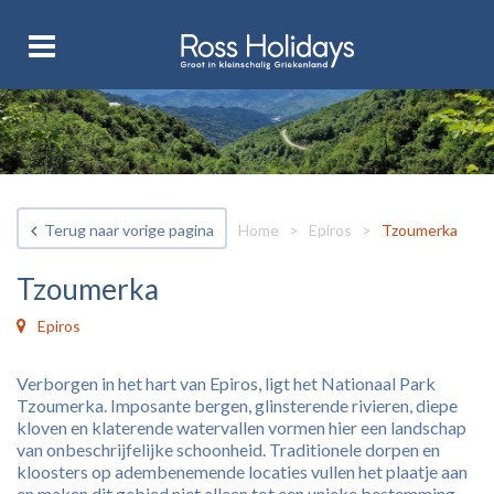
Terug naar vorige pagina
Home
>
Epiros
>
Tzoumerka
Tzoumerka
Epiros
Verborgen in het hart van Epiros, ligt het Nationaal Park
Tzoumerka. Imposante bergen, glinsterende rivieren, diepe
kloven en klaterende watervallen vormen hier een landschap
van onbeschrijfelijke schoonheid. Traditionele dorpen en
kloosters op adembenemende locaties vullen het plaatje aan
en maken dit gebied niet alleen tot een unieke bestemming