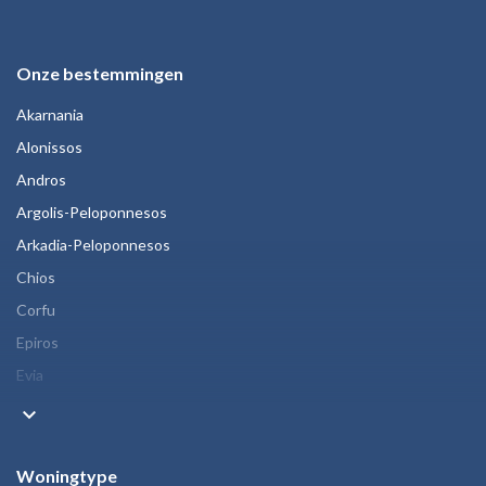
Onze bestemmingen
Akarnania
Alonissos
Andros
Argolis-Peloponnesos
Arkadia-Peloponnesos
Chios
Corfu
Epiros
Evia
keyboard_arrow_down
Woningtype