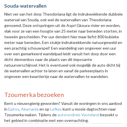
Souda-watervallen
Niet ver van het dorp Theodoriana ligt de indrukwekkende dubbele
waterval van Souda, ook wel de watervallen van Theodoriana
genoemd. Deze ontspringen uit de Aspri Gkoura-rivier en worden,
vlak voor ze van een hoogte van 25 meter naar beneden storten, in
tweeën gescheiden. Per uur dendert hier maar liefst 800 kubieke
meter naar beneden. Een stukje indrukwekkende natuurgeweld en
een prachtig schouwspel! Een wandeling van ongeveer een uur
over een gemarkeerd wandelpad leidt vanuit het dorp door een
dicht dennenbos naar de plaats van dit imposante
natuurverschijnsel. Het is eventueel ook mogelijk de auto dicht bij
de watervallen achter te laten en vanaf de parkeerplaats in
ongeveer een kwartiertje naar de watervallen te wandelen.
Tzoumerka bezoeken
Bent u nieuwsgierig geworden? Vanuit de woningen in ons aanbod
in
Epiros
,
Akarnania
en op
Lefkas
kunt u mooie dagtochten naar
Tzoumerka maken. Tijdens de
autorondreis Vasteland
bezoekt u
het gebied in combinatie met een overnachting.