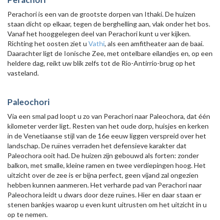
Perachori is een van de grootste dorpen van Ithaki. De huizen
staan dicht op elkaar, tegen de berghelling aan, vlak onder het bos.
Vanaf het hooggelegen deel van Perachori kunt u ver kijken.
Richting het oosten ziet u
Vathi
, als een amfitheater aan de baai.
Daarachter ligt de Ionische Zee, met ontelbare eilandjes en, op een
heldere dag, reikt uw blik zelfs tot de Rio-Antirrio-brug op het
vasteland.
Paleochori
Via een smal pad loopt u zo van Perachori naar Paleochora, dat één
kilometer verder ligt. Resten van het oude dorp, huisjes en kerken
in de Venetiaanse stijl van de 16e eeuw liggen verspreid over het
landschap. De ruïnes verraden het defensieve karakter dat
Paleochora ooit had. De huizen zijn gebouwd als forten: zonder
balkon, met smalle, kleine ramen en twee verdiepingen hoog. Het
uitzicht over de zee is er bijna perfect, geen vijand zal ongezien
hebben kunnen aanmeren. Het verharde pad van Perachori naar
Paleochora leidt u dwars door deze ruïnes. Hier en daar staan er
stenen bankjes waarop u even kunt uitrusten om het uitzicht in u
op te nemen.