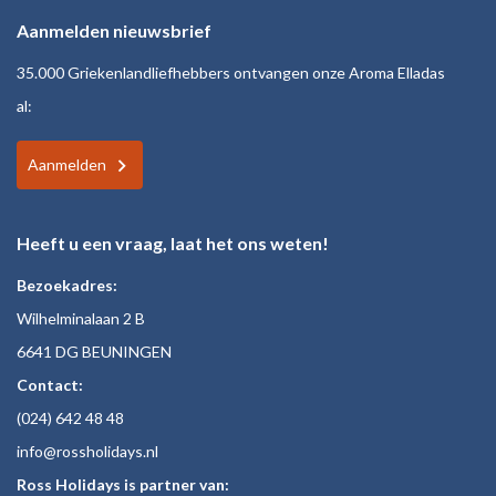
Aanmelden nieuwsbrief
35.000 Griekenlandliefhebbers ontvangen onze Aroma Elladas
al:
Aanmelden
Heeft u een vraag, laat het ons weten!
Bezoekadres:
Wilhelminalaan 2 B
6641 DG BEUNINGEN
Contact:
(024)
642 48
48
inf
o@rossholiday
s.nl
Ross Holidays is partner van: