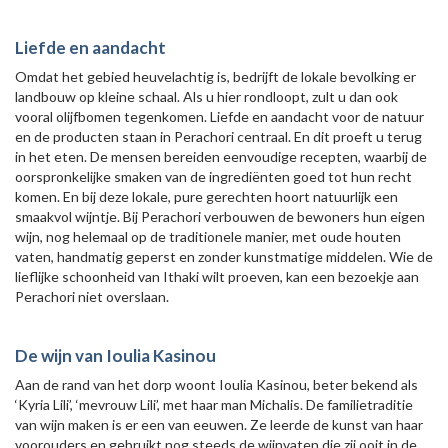
Liefde en aandacht
Omdat het gebied heuvelachtig is, bedrijft de lokale bevolking er
landbouw op kleine schaal. Als u hier rondloopt, zult u dan ook
vooral olijfbomen tegenkomen. Liefde en aandacht voor de natuur
en de producten staan in Perachori centraal. En dit proeft u terug
in het eten. De mensen bereiden eenvoudige recepten, waarbij de
oorspronkelijke smaken van de ingrediënten goed tot hun recht
komen. En bij deze lokale, pure gerechten hoort natuurlijk een
smaakvol wijntje. Bij Perachori verbouwen de bewoners hun eigen
wijn, nog helemaal op de traditionele manier, met oude houten
vaten, handmatig geperst en zonder kunstmatige middelen. Wie de
lieflijke schoonheid van Ithaki wilt proeven, kan een bezoekje aan
Perachori niet overslaan.
De wijn van Ioulia Kasinou
Aan de rand van het dorp woont Ioulia Kasinou, beter bekend als
‘Kyria Lili’, ‘mevrouw Lili’, met haar man Michalis. De familietraditie
van wijn maken is er een van eeuwen. Ze leerde de kunst van haar
voorouders en gebruikt nog steeds de wijnvaten die zij ooit in de