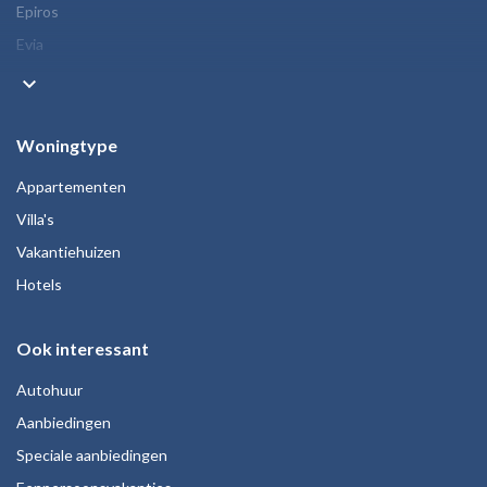
Epiros
Evia
keyboard_arrow_down
Woningtype
Appartementen
Villa's
Vakantiehuizen
Hotels
Ook interessant
Autohuur
Aanbiedingen
Speciale aanbiedingen