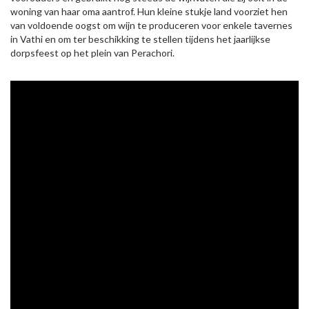
woning van haar oma aantrof. Hun kleine stukje land voorziet hen
van voldoende oogst om wijn te produceren voor enkele tavernes
in Vathi en om ter beschikking te stellen tijdens het jaarlijkse
dorpsfeest op het plein van Perachori.