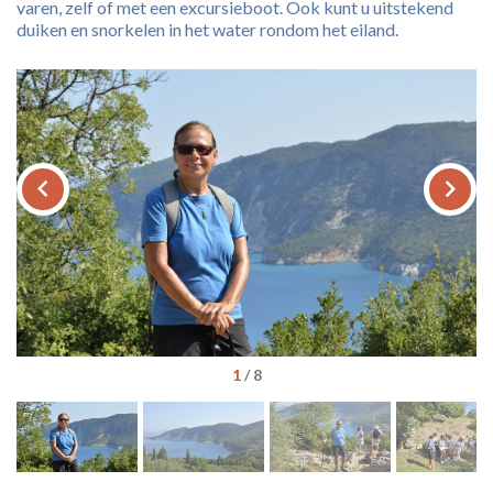
varen, zelf of met een excursieboot. Ook kunt u uitstekend
duiken en snorkelen in het water rondom het eiland.
keyboard_arrow_left
keyboard_arrow_right
1
/
8