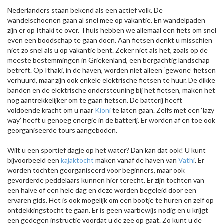
Nederlanders staan bekend als een actief volk. De
wandelschoenen gaan al snel mee op vakantie. En wandelpaden
zijn er op Ithaki te over. Thuis hebben we allemaal een fiets om snel
even een boodschap te gaan doen. Aan fietsen denkt u misschien
niet zo snel als u op vakantie bent. Zeker niet als het, zoals op de
meeste bestemmingen in Griekenland, een bergachtig landschap
betreft. Op Ithaki, in de haven, worden niet alleen ‘gewone’ fietsen
verhuurd, maar zijn ook enkele elektrische fietsen te huur. De dikke
banden en de elektrische ondersteuning bij het fietsen, maken het
nog aantrekkelijker om te gaan fietsen. De batterij heeft
voldoende kracht om u naar
Kioni
te laten gaan. Zelfs met een ‘lazy
way’ heeft u genoeg energie in de batterij. Er worden af en toe ook
georganiseerde tours aangeboden.
Wilt u een sportief dagje op het water? Dan kan dat ook! U kunt
bijvoorbeeld een
kajaktocht
maken vanaf de haven van
Vathi
. Er
worden tochten georganiseerd voor beginners, maar ook
gevorderde peddelaars kunnen hier terecht. Er zijn tochten van
een halve of een hele dag en deze worden begeleid door een
ervaren gids. Het is ook mogelijk om een bootje te huren en zelf op
ontdekkingstocht te gaan. Er is geen vaarbewijs nodig en u krijgt
een gedegen instructie voordat u de zee op gaat. Zo kunt u de