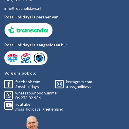
inf
o@rossholiday
s.nl
Ross Holidays is partner van:
Ross Holidays is aangesloten bij:
Volg ons ook op:
facebook.com
instagram.com
/rossholidays
/ross_holidays
whatsapp/noodnummer
06
273 02
986
youtube
/ross_holidays_griekenland