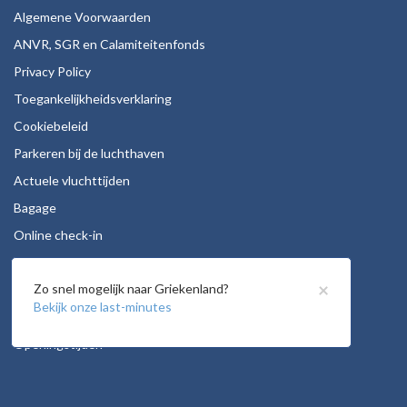
Algemene Voorwaarden
ANVR, SGR en Calamiteitenfonds
Privacy Policy
Toegankelijkheidsverklaring
Cookiebeleid
Parkeren bij de luchthaven
Actuele vluchttijden
Bagage
Online check-in
Stoelreservering
×
Zo snel mogelijk naar Griekenland?
Autohuur
Bekijk onze last-minutes
Vacatures
Openingstijden