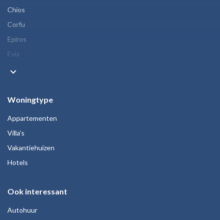
Chios
Corfu
Epiros
Evia
keyboard_arrow_down
Woningtype
Appartementen
Villa's
Vakantiehuizen
Hotels
Ook interessant
Autohuur