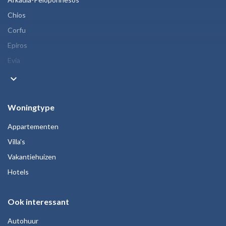
Chios
Corfu
Epiros
Evia
keyboard_arrow_down
Woningtype
Appartementen
Villa's
Vakantiehuizen
Hotels
Ook interessant
Autohuur