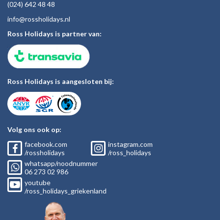
(024)
642 48
48
inf
o@rossholiday
s.nl
Ross Holidays is partner van:
Ross Holidays is aangesloten bij:
Volg ons ook op:
facebook.com
instagram.com
/rossholidays
/ross_holidays
whatsapp/noodnummer
06
273 02
986
youtube
/ross_holidays_griekenland