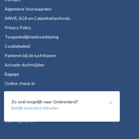
Algemene Voorwaarden
ANVR, SGR en Calamiteitenfonds
Privacy Policy
Toegankelijkheidsverklaring
Cookiebeleid
Parkeren bij de luchthaven
Actuele vluchttijden
Bagage
Online check-in
Stoelreservering
×
Zo snel mogelijk naar Griekenland?
Autohuur
Bekijk onze last-minutes
Vacatures
Openingstijden