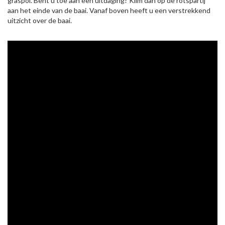
graspol. Bent u toe aan een uitdaging? Klim dan op de rotspartij
aan het einde van de baai. Vanaf boven heeft u een verstrekkend
uitzicht over de baai.