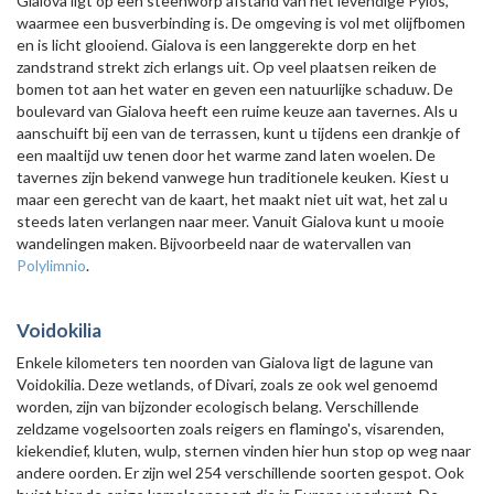
Gialova ligt op een steenworp afstand van het levendige Pylos,
waarmee een busverbinding is. De omgeving is vol met olijfbomen
en is licht glooiend. Gialova is een langgerekte dorp en het
zandstrand strekt zich erlangs uit. Op veel plaatsen reiken de
bomen tot aan het water en geven een natuurlijke schaduw. De
boulevard van Gialova heeft een ruime keuze aan tavernes. Als u
aanschuift bij een van de terrassen, kunt u tijdens een drankje of
een maaltijd uw tenen door het warme zand laten woelen. De
tavernes zijn bekend vanwege hun traditionele keuken. Kiest u
maar een gerecht van de kaart, het maakt niet uit wat, het zal u
steeds laten verlangen naar meer. Vanuit Gialova kunt u mooie
wandelingen maken. Bijvoorbeeld naar de watervallen van
Polylimnio
.
Voidokilia
Enkele kilometers ten noorden van Gialova ligt de lagune van
Voidokilia. Deze wetlands, of Divari, zoals ze ook wel genoemd
worden, zijn van bijzonder ecologisch belang. Verschillende
zeldzame vogelsoorten zoals reigers en flamingo's, visarenden,
kiekendief, kluten, wulp, sternen vinden hier hun stop op weg naar
andere oorden. Er zijn wel 254 verschillende soorten gespot. Ook