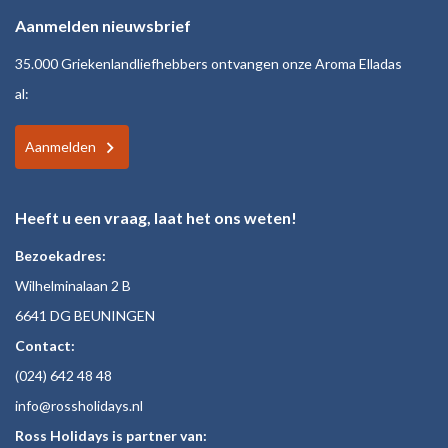
Aanmelden nieuwsbrief
35.000 Griekenlandliefhebbers ontvangen onze Aroma Elladas
al:
Aanmelden
Heeft u een vraag, laat het ons weten!
Bezoekadres:
Wilhelminalaan 2 B
6641 DG BEUNINGEN
Contact:
(024)
642 48
48
inf
o@rossholiday
s.nl
Ross Holidays is partner van: