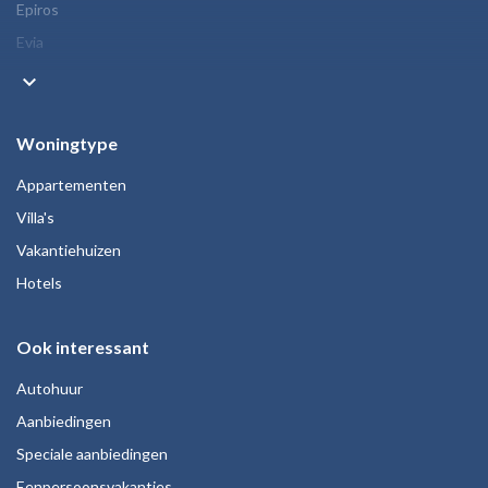
Epiros
Evia
keyboard_arrow_down
Woningtype
Appartementen
Villa's
Vakantiehuizen
Hotels
Ook interessant
Autohuur
Aanbiedingen
Speciale aanbiedingen
Eenpersoonsvakanties