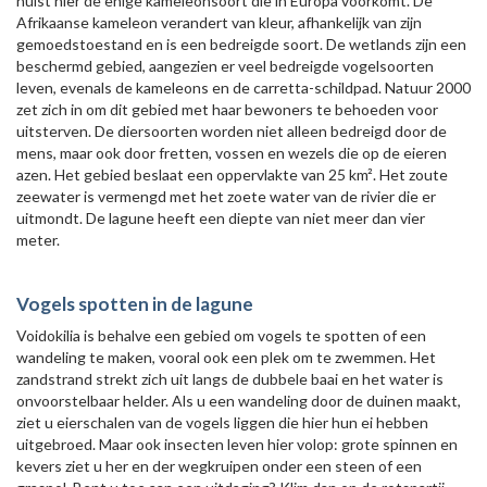
huist hier de enige kameleonsoort die in Europa voorkomt. De
Afrikaanse kameleon verandert van kleur, afhankelijk van zijn
gemoedstoestand en is een bedreigde soort. De wetlands zijn een
beschermd gebied, aangezien er veel bedreigde vogelsoorten
leven, evenals de kameleons en de carretta-schildpad. Natuur 2000
zet zich in om dit gebied met haar bewoners te behoeden voor
uitsterven. De diersoorten worden niet alleen bedreigd door de
mens, maar ook door fretten, vossen en wezels die op de eieren
azen. Het gebied beslaat een oppervlakte van 25 km². Het zoute
zeewater is vermengd met het zoete water van de rivier die er
uitmondt. De lagune heeft een diepte van niet meer dan vier
meter.
Vogels spotten in de lagune
Voidokilia is behalve een gebied om vogels te spotten of een
wandeling te maken, vooral ook een plek om te zwemmen. Het
zandstrand strekt zich uit langs de dubbele baai en het water is
onvoorstelbaar helder. Als u een wandeling door de duinen maakt,
ziet u eierschalen van de vogels liggen die hier hun ei hebben
uitgebroed. Maar ook insecten leven hier volop: grote spinnen en
kevers ziet u her en der wegkruipen onder een steen of een