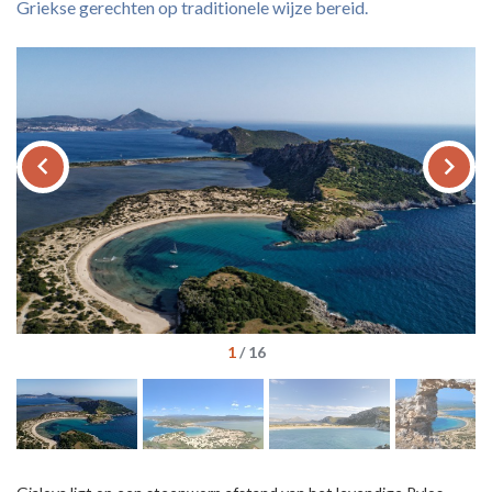
Griekse gerechten op traditionele wijze bereid.
keyboard_arrow_left
keyboard_arrow_right
1
/
16