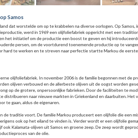
a op Samos
 land dat worstelde om op te krabbelen na diverse oorlogen. Op Samos, 
eproductie, werd in 1969 een olijfoliefabriek opgericht met een traditio
ren het initiatief om de productie een boost te geven en hij introduceer
rouderde persen, om de voortdurend toenemende productie op te vange
r hard te werken en te streven naar perfectie startte Markou de eerste o
ne olijfoliefabriek. In november 2006 is de familie begonnen met de produ
worden olijven verbouwd en de allerbeste olijven uit de oogst worden ges
ng op de grotere, onpersoonlijke fabrieken. Door de faciliteiten te mod
 te distribueren naar nieuwe markten in Griekenland en daarbuiten. Het
door te gaan, aldus de eigenaren.
e traditie voort. De familie Markou produceert een olijfolie die een mix 
erigens ook op het eiland te vinden is. Verder wordt er een olijfolie gem
drijf ook Kalamata-olijven uit Samos en groene zeep. De zeep wordt gep
oductieproces van de olie.