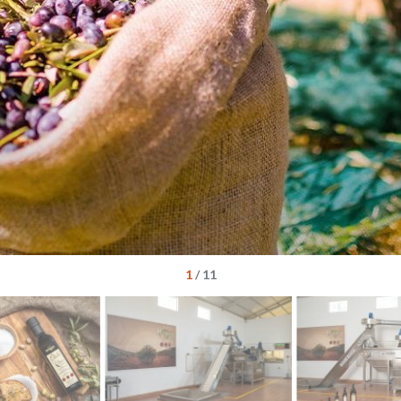
1
/
11