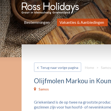
Bestemmingen
Vakanties & Aanbiedingen
Terug naar vorige pagina
Home
>
Samos
Olijfmolen Markou in Kou
Samos
Griekenland is de op twee na grootste produce
gezinnen zijn voor hun hoofd- of neveninkomen