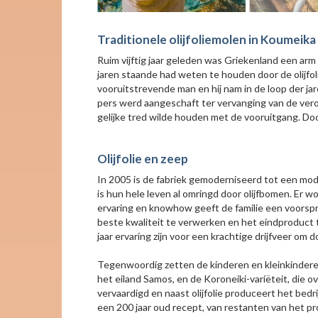
Traditionele olijfoliemolen in Koumeik
Ruim vijftig jaar geleden was Griekenland een arm
jaren staande had weten te houden door de olijfoli
vooruitstrevende man en hij nam in de loop der ja
pers werd aangeschaft ter vervanging van de ve
gelijke tred wilde houden met de vooruitgang. Doo
Olijfolie en zeep
In 2005 is de fabriek gemoderniseerd tot een moder
is hun hele leven al omringd door olijfbomen. Er 
ervaring en knowhow geeft de familie een voorspro
beste kwaliteit te verwerken en het eindproduct
jaar ervaring zijn voor een krachtige drijfveer om 
Tegenwoordig zetten de kinderen en kleinkinderen d
het eiland Samos, en de Koroneiki-variëteit, die ov
vervaardigd en naast olijfolie produceert het be
een 200 jaar oud recept, van restanten van het pr