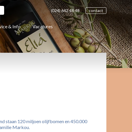
(024)
642 48
48
contact
vice & Info
Vacatures
land staan 120 miljoen olijfbomen en 450.000
familie Markou.