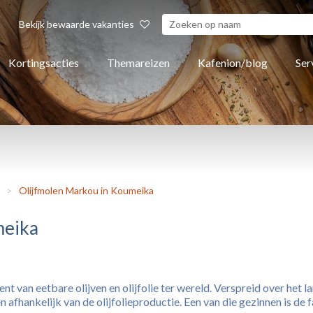
Bekijk bewaarde vakanties
Kortingsacties
Themareizen
Kafenion/blog
Ser
>
Olijfmolen Markou in Koumeika
meika
nt van eetbare olijven en olijfolie ter wereld. Verspreid over het 
 afhankelijk van de olijfolieproductie. Een van die gezinnen is de 