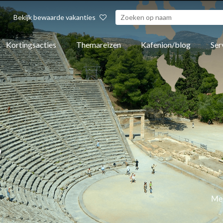
Bekijk bewaarde vakanties
Kortingsacties
Themareizen
Kafenion/blog
Ser
s