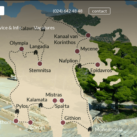
(024)
642 48
48
contact
vice & Info
Vacatures