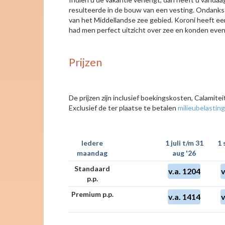
resulteerde in de bouw van een vesting. Ondanks 
van het Middellandse zee gebied. Koroni heeft een
had men perfect uitzicht over zee en konden even
Prijzen
De prijzen zijn inclusief boekingskosten, Calamit
Exclusief de ter plaatse te betalen
milieubelasting
Iedere
1 juli t/m 31
1 
maandag
aug '26
Standaard
v.a. 1204
v
p.p.
Premium p.p.
v.a. 1414
v