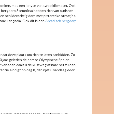
zoeken, met een lengte van twee kilometer. Ook
et bergdorp Stemnitsa hebben zich van oudsher
en schilderachtig dorp met pittoreske straatjes.
naar Langadia. Ook dit is een
Arcadisch bergdorp
aar deze plaats om zich te laten aanbidden. Zo
0 jaar geleden de eerste Olympische Spelen
verleden daalt u de kustweg af naar het zuiden.
antie eindigt op dag 8, dan rijdt u vandaag door
13e eeuw versterkt door de Venetianen, wat