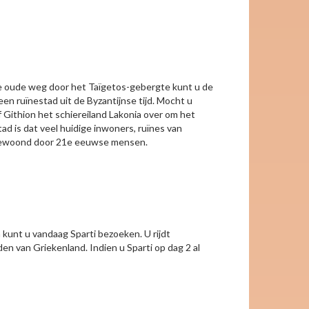
a de oude weg door het Taïgetos-gebergte kunt u de
 een ruïnestad uit de Byzantijnse tijd. Mocht u
 Githion het schiereiland Lakonia over om het
d is dat veel huidige inwoners, ruïnes van
, bewoond door 21e eeuwse mensen.
 kunt u vandaag Sparti bezoeken. U rijdt
en van Griekenland. Indien u Sparti op dag 2 al