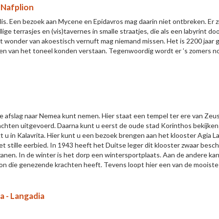
 Nafplion
lis. Een bezoek aan Mycene en Epidavros mag daarin niet ontbreken. Er 
ige terrasjes en (vis)tavernes in smalle straatjes, die als een labyrint do
it wonder van akoestisch vernuft mag niemand missen. Het is 2200 jaar
den van het toneel konden verstaan. Tegenwoordig wordt er ’s zomers n
u de afslag naar Nemea kunt nemen. Hier staat een tempel ter ere van Ze
rachten uitgevoerd. Daarna kunt u eerst de oude stad Korinthos bekijke
gt u in Kalavrita. Hier kunt u een bezoek brengen aan het klooster Agia
 stille eerbied. In 1943 heeft het Duitse leger dit klooster zwaar besc
anen. In de winter is het dorp een wintersportplaats. Aan de andere kan
coon die genezende krachten heeft. Tevens loopt hier een van de mooist
a - Langadia