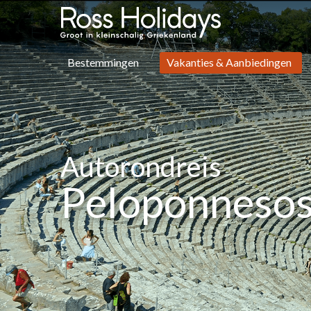
Bestemmingen
Vakanties & Aanbiedingen
Autorondreis
Peloponneso