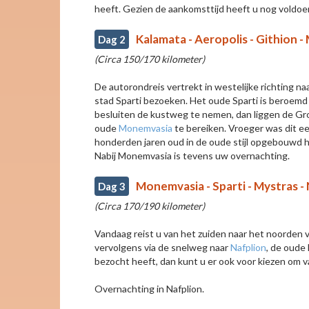
heeft. Gezien de aankomsttijd heeft u nog voldoe
Kalamata - Aeropolis - Githion 
Dag 2
(Circa 150/170 kilometer)
De autorondreis vertrekt in westelijke richting na
stad Sparti bezoeken. Het oude Sparti is beroemd e
besluiten de kustweg te nemen, dan liggen de Gro
oude
Monemvasia
te bereiken. Vroeger was dit ee
honderden jaren oud in de oude stijl opgebouwd 
Nabij Monemvasia is tevens uw overnachting.
Monemvasia - Sparti - Mystras -
Dag 3
(Circa 170/190 kilometer)
Vandaag reist u van het zuiden naar het noorden v
vervolgens via de snelweg naar
Nafplion
, de oude
bezocht heeft, dan kunt u er ook voor kiezen om v
Overnachting in Nafplion.