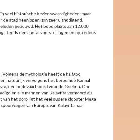
zijn veel historische bezienswaardigheden, maar
or de stad heenlopen, zijn zeer uitnodigend.
 geleden gebouwd. Het bood plaats aan 12.000
og steeds een aantal voorstellingen en optredens
us. Volgens de mythologie heeft de halfgod
n en natuurlijk vervolgens het beroemde Kanaal
 Lavra, een bedevaartsoord voor de Grieken. Om
hadigd en alle mannen van Kalavrita vermoord als
t van het dorp ligt het veel oudere klooster Mega
e spoorwegen van Europa, van Kalavrita naar