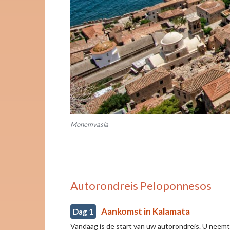
Monemvasia
Autorondreis Peloponnesos
Aankomst in Kalamata
Dag 1
Vandaag is de start van uw autorondreis. U neemt