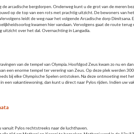
ting de arcadische bergdorpen. Onderweg kunt u de grot van de meren be
ebouwd op de top van een rots met prachtig uitzicht. De bewoners van h
 Vervolgens leidt de weg naar het volgende Arcadische dorp Dimitsana. E
kelijkheidsoorlog kwamen hier vandaan. Vervolgens gaat de route terug 
uitzicht over het dal. Overnachting in Langadia.
ravingen van de tempel van Olympia. Hoofdgod Zeus kwam zo nu en dan n
 van een enorme tempel ter verering van Zeus. Op deze plek werden 300
eds bij elke Olympische Spelen ontstoken. Na deze ontmoeting met het 
 in een vakantiewoning, dan kunt u direct naar Pylos rijden. Indien uw vak
mata
u vanuit Pylos rechtstreeks naar de luchthaven.
ag alle tijd om Methoni en Koroni te bezoeken. Methoni werd in de 12e/