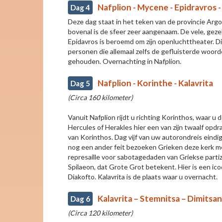
Nafplion - Mycene - Epidravros -
Dag 4
Deze dag staat in het teken van de provincie Argo
bovenal is de sfeer zeer aangenaam. De vele, gezell
Epidavros is beroemd om zijn openluchttheater. D
personen die allemaal zelfs de gefluisterde woor
gehouden. Overnachting in Nafplion.
Nafplion - Korinthe - Kalavrita
Dag 5
(Circa 160 kilometer)
Vanuit Nafplion rijdt u richting Korinthos, waar 
Hercules of Herakles hier een van zijn twaalf opd
van Korinthos. Dag vijf van uw autorondreis eindi
nog een ander feit bezoeken Grieken deze kerk met
represaille voor sabotagedaden van Griekse partiz
Spilaeon, dat Grote Grot betekent. Hier is een i
Diakofto. Kalavrita is de plaats waar u overnacht.
Kalavrita – Stemnitsa – Dimitsan
Dag 6
(Circa 120 kilometer)