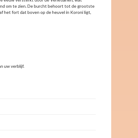
nd om te zien. De burcht behoort tot de grootste
 het fort dat boven op de heuvel in Koroni ligt,
n uw verblijf.
keyboard_arrow_right