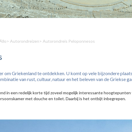
Állo
>
Autorondreizen
> Autorondreis Peloponnesos
s
er om Griekenland te ontdekken. U komt op vele bijzondere plaatse
mbinatie van rust, cultuur, natuur en het beleven van de Griekse gas
d in een redelijk korte tijd zoveel mogelijk interessante hoogtepunte
rsoonskamer met douche en toilet. Daarbij is het ontbijt inbegrepen.