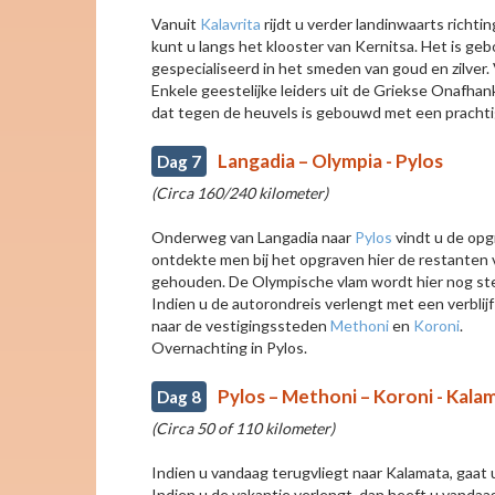
Vanuit
Kalavrita
rijdt u verder landinwaarts rich
kunt u langs het klooster van Kernitsa. Het is g
gespecialiseerd in het smeden van goud en zilver.
Enkele geestelijke leiders uit de Griekse Onafhan
dat tegen de heuvels is gebouwd met een prachtig 
Langadia – Olympia - Pylos
Dag 7
(Circa 160/240 kilometer)
Onderweg van Langadia naar
Pylos
vindt u de opg
ontdekte men bij het opgraven hier de restanten
gehouden. De Olympische vlam wordt hier nog ste
Indien u de autorondreis verlengt met een verblijf
naar de vestigingssteden
Methoni
en
Koroni
.
Overnachting in Pylos.
Pylos – Methoni – Koroni - Kala
Dag 8
(Circa 50 of 110 kilometer)
Indien u vandaag terugvliegt naar Kalamata, gaat 
Indien u de vakantie verlengt, dan heeft u vanda