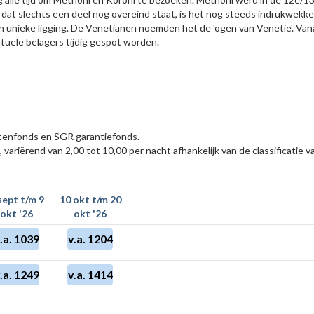
dat slechts een deel nog overeind staat, is het nog steeds indrukwekke
 unieke ligging. De Venetianen noemden het de 'ogen van Venetië'. Vanaf
tuele belagers tijdig gespot worden.
eitenfonds en SGR garantiefonds.
, variërend van 2,00 tot 10,00 per nacht afhankelijk van de classificatie va
sept t/m 9
10 okt t/m 20
okt '26
okt '26
.a. 1039
v.a. 1204
.a. 1249
v.a. 1414