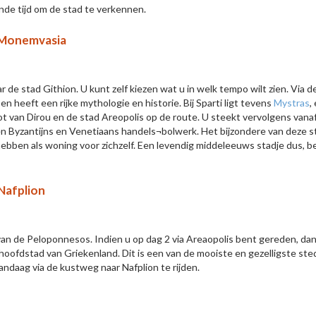
nde tijd om de stad te verkennen.
- Monemvasia
ar de stad Githion. U kunt zelf kiezen wat u in welk tempo wilt zien. Vi
n heeft een rijke mythologie en historie. Bij Sparti ligt tevens
Mystras
,
t van Dirou en de stad Areopolis op de route. U steekt vervolgens vanaf
n Byzantijns en Venetiaans handels¬bolwerk. Het bijzondere van deze sta
hebben als woning voor zichzelf. Een levendig middeleeuws stadje dus
 Nafplion
an de Peloponnesos. Indien u op dag 2 via Areaopolis bent gereden, dan
 hoofdstad van Griekenland. Dit is een van de mooiste en gezelligste sted
andaag via de kustweg naar Nafplion te rijden.