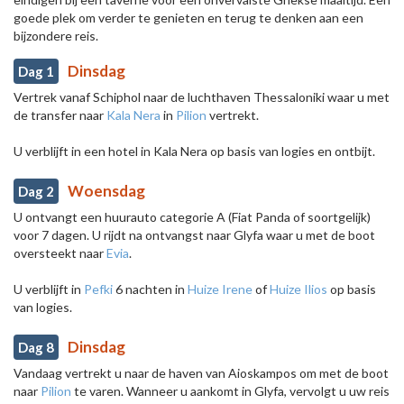
goede plek om verder te genieten en terug te denken aan een
bijzondere reis.
Dinsdag
Dag 1
Vertrek vanaf Schiphol naar de luchthaven Thessaloniki waar u met
de transfer naar
Kala Nera
in
Pilion
vertrekt.
U verblijft in een hotel in Kala Nera op basis van logies en ontbijt.
Woensdag
Dag 2
U ontvangt een huurauto categorie A (Fiat Panda of soortgelijk)
voor 7 dagen. U rijdt na ontvangst naar Glyfa waar u met de boot
oversteekt naar
Evia
.
U verblijft in
Pefki
6 nachten in
Huize Irene
of
Huize Ilios
op basis
van logies.
Dinsdag
Dag 8
Vandaag vertrekt u naar de haven van Aioskampos om met de boot
naar
Pilion
te varen. Wanneer u aankomt in Glyfa, vervolgt u uw reis