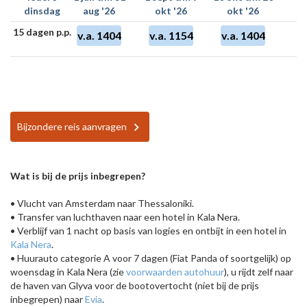
dinsdag
aug '26
okt '26
okt '26
15 dagen p.p.
v.a. 1404
v.a. 1154
v.a. 1404
Bijzondere reis aanvragen
Wat is bij de prijs inbegrepen?
• Vlucht van Amsterdam naar Thessaloniki.
• Transfer van luchthaven naar een hotel in Kala Nera.
• Verblijf van 1 nacht op basis van logies en ontbijt in een hotel in
Kala Nera
.
• Huurauto categorie A voor 7 dagen (Fiat Panda of soortgelijk) op
woensdag in Kala Nera (zie
voorwaarden autohuur
), u rijdt zelf naar
de haven van Glyva voor de bootovertocht (niet bij de prijs
inbegrepen) naar
Evia
.