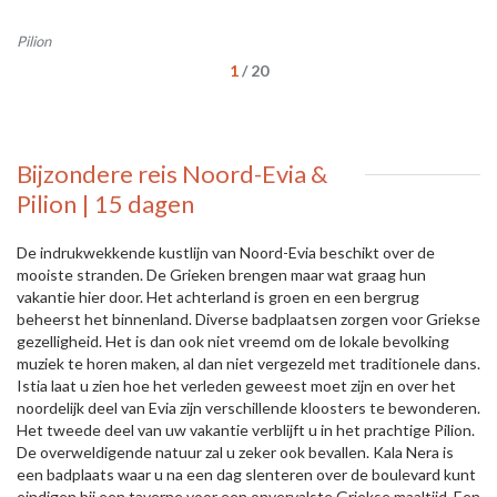
Pilion
Pi
1
/
20
Bijzondere reis Noord-Evia &
Pilion | 15 dagen
De indrukwekkende kustlijn van Noord-Evia beschikt over de
mooiste stranden. De Grieken brengen maar wat graag hun
vakantie hier door. Het achterland is groen en een bergrug
beheerst het binnenland. Diverse badplaatsen zorgen voor Griekse
gezelligheid. Het is dan ook niet vreemd om de lokale bevolking
muziek te horen maken, al dan niet vergezeld met traditionele dans.
Istia laat u zien hoe het verleden geweest moet zijn en over het
noordelijk deel van Evia zijn verschillende kloosters te bewonderen.
Het tweede deel van uw vakantie verblijft u in het prachtige Pilion.
De overweldigende natuur zal u zeker ook bevallen. Kala Nera is
een badplaats waar u na een dag slenteren over de boulevard kunt
eindigen bij een taverne voor een onvervalste Griekse maaltijd. Een