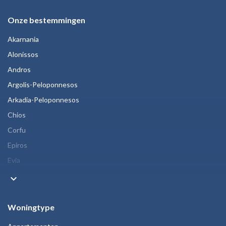
Onze bestemmingen
Akarnania
Alonissos
Andros
Argolis-Peloponnesos
Arkadia-Peloponnesos
Chios
Corfu
Epiros
Evia
keyboard_arrow_down
Woningtype