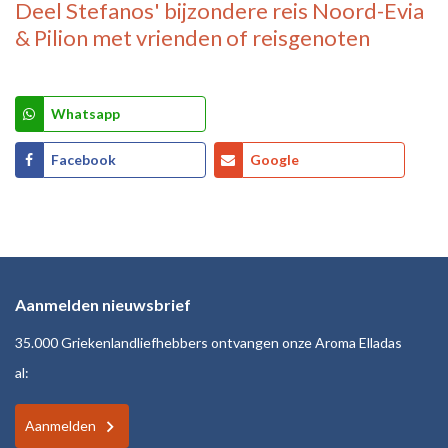
Deel
Stefanos' bijzondere reis Noord-Evia
& Pilion
met vrienden of reisgenoten
Whatsapp
Facebook
Google
Aanmelden nieuwsbrief
35.000 Griekenlandliefhebbers ontvangen onze Aroma Elladas
al:
Aanmelden