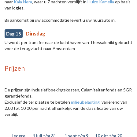
naar
Kala Nera
, waar u 7 nachten verblijft in
Huize Kamelia
op basis
van logies.
Bij aankomst bij uw accommodatie levert u uw huurauto in.
Dinsdag
Dag 15
U wordt per transfer naar de luchthaven van Thessaloniki gebracht
voor de terugvlucht naar Amsterdam
Prijzen
De prijzen zijn inclusief boekingskosten, Calamiteitenfonds en SGR
garantiefonds.
Exclusief de ter plaatse te betalen
milieubelasting
, variërend van
2,00 tot 10,00 per nacht afhankelijk van de classificatie van uw
verblijf.
Iedere
1 juli t/m 31
1 sept t/m 9
10 okt t/m 20