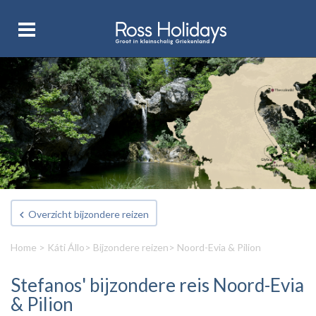
Overzicht bijzondere reizen
Home
>
Káti Állo
>
Bijzondere reizen
> Noord-Evia & Pilion
Stefanos' bijzondere reis Noord-Evia
& Pilion