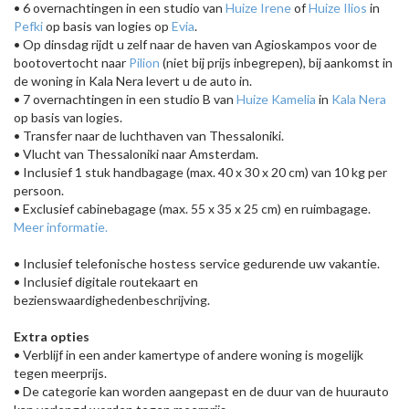
• 6 overnachtingen in een studio van
Huize Irene
of
Huize Ilios
in
Pefki
op basis van logies op
Evia
.
• Op dinsdag rijdt u zelf naar de haven van Agioskampos voor de
bootovertocht naar
Pilion
(niet bij prijs inbegrepen), bij aankomst in
de woning in Kala Nera levert u de auto in.
• 7 overnachtingen in een studio B van
Huize Kamelia
in
Kala Nera
op basis van logies.
• Transfer naar de luchthaven van Thessaloniki.
• Vlucht van Thessaloniki naar Amsterdam.
• Inclusief 1 stuk handbagage (max. 40 x 30 x 20 cm) van 10 kg per
persoon.
• Exclusief cabinebagage (max. 55 x 35 x 25 cm) en ruimbagage.
Meer informatie.
• Inclusief telefonische hostess service gedurende uw vakantie.
• Inclusief digitale routekaart en
bezienswaardighedenbeschrijving.
Extra opties
• Verblijf in een ander kamertype of andere woning is mogelijk
tegen meerprijs.
• De categorie kan worden aangepast en de duur van de huurauto