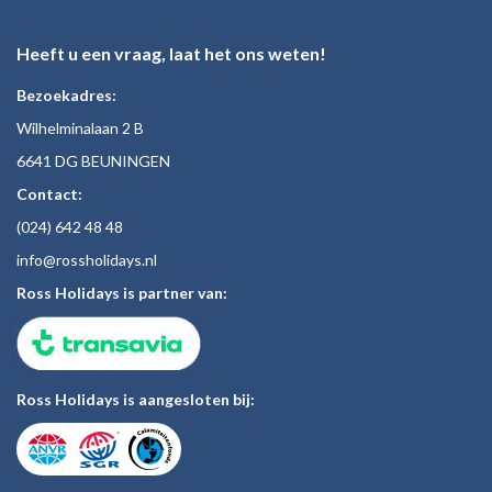
Heeft u een vraag, laat het ons weten!
Bezoekadres:
Wilhelminalaan 2 B
6641 DG BEUNINGEN
Contact:
(024)
642 48
48
inf
o@rossholiday
s.nl
Ross Holidays is partner van:
Ross Holidays is aangesloten bij: