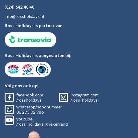
(024)
642 48
48
inf
o@rossholiday
s.nl
Ross Holidays is partner van:
Ross Holidays is aangesloten bij:
Volg ons ook op:
facebook.com
instagram.com
/rossholidays
/ross_holidays
whatsapp/noodnummer
06
273 02
986
youtube
/ross_holidays_griekenland