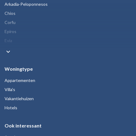
Arkadia-Peloponnesos
Chios
Corfu
Epiros
Evia
keyboard_arrow_down
Woningtype
Appartementen
Villa's
Vakantiehuizen
Hotels
Ook interessant