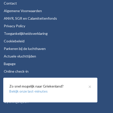
Contact
Algemene Voorwaarden
ANVR, SGR en Calamiteitenfonds
Privacy Policy
Toegankelijkheidsverklaring
Cookiebeleid
Parkeren bij de luchthaven
Actuele vluchttijden
Bagage
Online check-in
Stoelreservering
×
Zo snel mogelijk naar Griekenland?
Autohuur
Bekijk onze last-minutes
Vacatures
Openingstijden