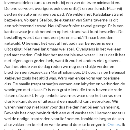
levensmiddelen kunt u terecht bij een van de twee minimarkten.
De ene serveert overigens ook een ontbijt en een lunch. Maar wij
pakten de auto en gingen op pad. We wilden het Kaladakia-strand
bezoeken. Volgens Stelios, de eigenaar van Sama taverne, is dit
een schitterend strand. Nou hij heeft niet teveel gezegd. Er is een
kantina waar je ook beneden op het strand wat kunt bestellen. De
bestelling wordt dan met een ijzeren mand/lift naar beneden
getakeld. U begrijpt het vast al, het pad naar beneden is een
uitdaging! Niet heel lang maar wel steil. Overigens is het wel een
pad met treden. Ook hier het meest blauwe water. Het is dat ik het
met eigen ogen gezien heb, want ik zou het anders niet geloven.
Aan het einde van de dag reden we nog een stukje verder en
brachten een bezoek aan Marathokampos. Dit dorp is nog helemaal
gebleven zoals het altijd was. Wars van enige vorm van toerisme
dus. De smalle (trap) straatjes vormen een labyrint en verbinden de
woningen met elkaar. Er is een grote kerk die trots boven de rode
daken uitsteekt. Er zijn enkele tavernes waar u op het terras een
drankje kunt doen of uiteraard een maaltijd kunt gebruiken. Wij
waren hier nog niet klaar voor dus hielden het bij een wandeling.
Bovenin het dorp bevindt zich een oud wasbassin. Hiervoor moet u
wel de nodige traptreden voor lief nemen. Inmiddels begon de zon
al te zakken en besloten we de avond door te brengen in
Ormos
. Ik