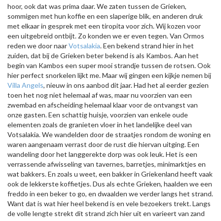
hoor, ook dat was prima daar. We zaten tussen de Grieken,
sommigen met hun koffie en een slaperige blik, en anderen druk
met elkaar in gesprek met een tiropita voor zich. Wij kozen voor
een uitgebreid ontbijt. Zo konden we er even tegen. Van Ormos
reden we door naar
Votsalakia
. Een bekend strand hier in het
zuiden, dat bij de Grieken beter bekend is als Kambos. Aan het
begin van Kambos een super mooi strandje tussen de rotsen. Ook
hier perfect snorkelen lijkt me. Maar wij gingen een kijkje nemen bij
Villa Angels
, nieuw in ons aanbod dit jaar. Had het al eerder gezien
toen het nog niet helemaal af was, maar nu voorzien van een
zwembad en afscheiding helemaal klaar voor de ontvangst van
onze gasten. Een schattig huisje, voorzien van enkele oude
elementen zoals de granieten vloer in het landelijke deel van
Votsalakia. We wandelden door de straatjes rondom de woning en
waren aangenaam verrast door de rust die hiervan uitging. Een
wandeling door het langgerekte dorp was ook leuk. Het is een
verrassende afwisseling van tavernes, barretjes, minimarktjes en
wat bakkers. En zoals u weet, een bakker in Griekenland heeft vaak
ook de lekkerste koffietjes. Dus als echte Grieken, haalden we een
freddo in een beker to go, en dwaalden we verder langs het strand.
Want dat is wat hier heel bekend is en vele bezoekers trekt. Langs
de volle lengte strekt dit strand zich hier uit en varieert van zand