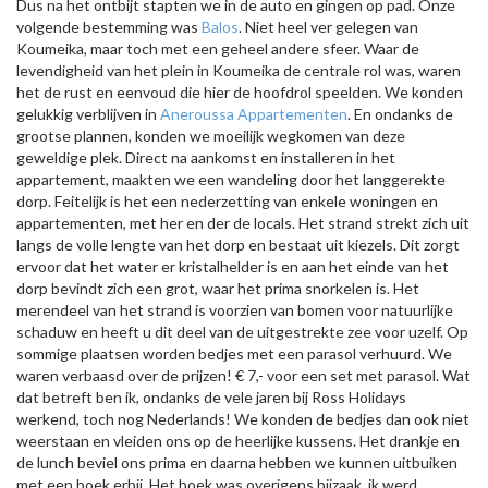
Dus na het ontbijt stapten we in de auto en gingen op pad. Onze
volgende bestemming was
Balos
. Niet heel ver gelegen van
Koumeika, maar toch met een geheel andere sfeer. Waar de
levendigheid van het plein in Koumeika de centrale rol was, waren
het de rust en eenvoud die hier de hoofdrol speelden. We konden
gelukkig verblijven in
Aneroussa Appartementen
. En ondanks de
grootse plannen, konden we moeilijk wegkomen van deze
geweldige plek. Direct na aankomst en installeren in het
appartement, maakten we een wandeling door het langgerekte
dorp. Feitelijk is het een nederzetting van enkele woningen en
appartementen, met her en der de locals. Het strand strekt zich uit
langs de volle lengte van het dorp en bestaat uit kiezels. Dit zorgt
ervoor dat het water er kristalhelder is en aan het einde van het
dorp bevindt zich een grot, waar het prima snorkelen is. Het
merendeel van het strand is voorzien van bomen voor natuurlijke
schaduw en heeft u dit deel van de uitgestrekte zee voor uzelf. Op
sommige plaatsen worden bedjes met een parasol verhuurd. We
waren verbaasd over de prijzen! € 7,- voor een set met parasol. Wat
dat betreft ben ik, ondanks de vele jaren bij Ross Holidays
werkend, toch nog Nederlands! We konden de bedjes dan ook niet
weerstaan en vleiden ons op de heerlijke kussens. Het drankje en
de lunch beviel ons prima en daarna hebben we kunnen uitbuiken
met een boek erbij. Het boek was overigens bijzaak, ik werd