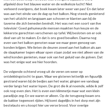
afgeleid door het blauwe water en de wolkeloze lucht! Niet
verkeerd overigens, dat boek kwam later weer van pas! En dat later
was aan het einde van de dag op het balkon. Nog steeds genietend
van het uitzicht en langzaam aan schoven er klanten aan bij de
taverne die zich beneden bevindt. Het was net een soort van live
televisie! Goed gehumeurde mensen maakten hun keuze en de
lekkerste gerechten verschenen op tafel. Wij besloten om er ook
deel van uit te maken. En dat is ons goed bevallen. Daarna nog
even van het balkon genoten waar we maar geen genoeg van
konden krijgen. We lieten de deuren zowel aan het balkon als aan
de slaapkamer tegen elkaar open staan zodat we niet alleen van de
wind konden genieten, maar ook van het geluid van de golven. Dat
was het enige wat we hier hoorden.
De volgende ochtend vroeg uit de veren om weer op
ontdekkingstocht te gaan. Waar we gisteren letterlijk en figuurlijk
gestrand waren bij de bedjes aan het water, gingen we vandaag
verder langs het water lopen. De grot die ik al noemde, wilde ik zelf
ook nog even zien. Het is even een klimmetje maar wat een klein
paradijsje zeg. En we waren er alleen. Op de terugweg kwam ons
de bakker tegemoet rijden. Hij komt dagelijks in het dorp met zijn
bestelauto en u koopt hier uw verse brood. Voor overige