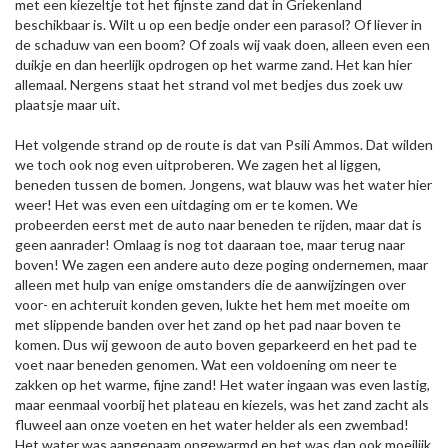
met een kiezeltje tot het fijnste zand dat in Griekenland
beschikbaar is. Wilt u op een bedje onder een parasol? Of liever in
de schaduw van een boom? Of zoals wij vaak doen, alleen even een
duikje en dan heerlijk opdrogen op het warme zand. Het kan hier
allemaal. Nergens staat het strand vol met bedjes dus zoek uw
plaatsje maar uit.
Het volgende strand op de route is dat van Psili Ammos. Dat wilden
we toch ook nog even uitproberen. We zagen het al liggen,
beneden tussen de bomen. Jongens, wat blauw was het water hier
weer! Het was even een uitdaging om er te komen. We
probeerden eerst met de auto naar beneden te rijden, maar dat is
geen aanrader! Omlaag is nog tot daaraan toe, maar terug naar
boven! We zagen een andere auto deze poging ondernemen, maar
alleen met hulp van enige omstanders die de aanwijzingen over
voor- en achteruit konden geven, lukte het hem met moeite om
met slippende banden over het zand op het pad naar boven te
komen. Dus wij gewoon de auto boven geparkeerd en het pad te
voet naar beneden genomen. Wat een voldoening om neer te
zakken op het warme, fijne zand! Het water ingaan was even lastig,
maar eenmaal voorbij het plateau en kiezels, was het zand zacht als
fluweel aan onze voeten en het water helder als een zwembad!
Het water was aangenaam opgewarmd en het was dan ook moeilijk