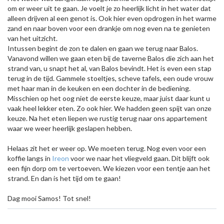
om er weer uit te gaan. Je voelt je zo heerlijk licht in het water dat
alleen drijven al een genot is. Ook hier even opdrogen in het warme
zand en naar boven voor een drankje om nog even na te genieten
van het uitzicht.
Intussen begint de zon te dalen en gaan we terug naar Balos.
Vanavond willen we gaan eten bij de taverne Balos die zich aan het
strand van, u snapt het al, van Balos bevindt. Het is even een stap
terug in de tijd. Gammele stoeltjes, scheve tafels, een oude vrouw
met haar man in de keuken en een dochter in de bediening.
Misschien op het oog niet de eerste keuze, maar juist daar kunt u
vaak heel lekker eten. Zo ook hier. We hadden geen spijt van onze
keuze. Na het eten liepen we rustig terug naar ons appartement
waar we weer heerlijk geslapen hebben.
Helaas zit het er weer op. We moeten terug. Nog even voor een
koffie langs in
Ireon
voor we naar het vliegveld gaan. Dit blijft ook
een fijn dorp om te vertoeven. We kiezen voor een tentje aan het
strand. En dan is het tijd om te gaan!
Dag mooi Samos! Tot snel!