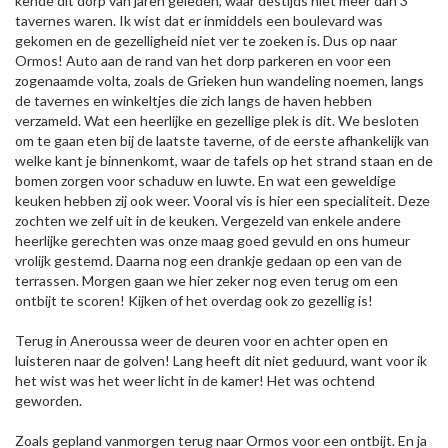
kende dit dorp van jaren geleden, waar destijds niet meer dan 3
tavernes waren. Ik wist dat er inmiddels een boulevard was
gekomen en de gezelligheid niet ver te zoeken is. Dus op naar
Ormos! Auto aan de rand van het dorp parkeren en voor een
zogenaamde volta, zoals de Grieken hun wandeling noemen, langs
de tavernes en winkeltjes die zich langs de haven hebben
verzameld. Wat een heerlijke en gezellige plek is dit. We besloten
om te gaan eten bij de laatste taverne, of de eerste afhankelijk van
welke kant je binnenkomt, waar de tafels op het strand staan en de
bomen zorgen voor schaduw en luwte. En wat een geweldige
keuken hebben zij ook weer. Vooral vis is hier een specialiteit. Deze
zochten we zelf uit in de keuken. Vergezeld van enkele andere
heerlijke gerechten was onze maag goed gevuld en ons humeur
vrolijk gestemd. Daarna nog een drankje gedaan op een van de
terrassen. Morgen gaan we hier zeker nog even terug om een
ontbijt te scoren! Kijken of het overdag ook zo gezellig is!
Terug in Aneroussa weer de deuren voor en achter open en
luisteren naar de golven! Lang heeft dit niet geduurd, want voor ik
het wist was het weer licht in de kamer! Het was ochtend
geworden.
Zoals gepland vanmorgen terug naar Ormos voor een ontbijt. En ja