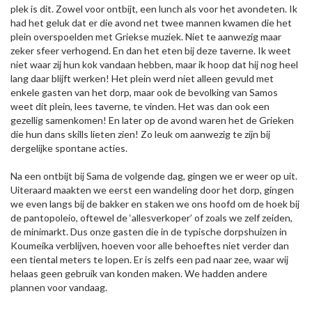
plek is dit. Zowel voor ontbijt, een lunch als voor het avondeten. Ik
had het geluk dat er die avond net twee mannen kwamen die het
plein overspoelden met Griekse muziek. Niet te aanwezig maar
zeker sfeer verhogend. En dan het eten bij deze taverne. Ik weet
niet waar zij hun kok vandaan hebben, maar ik hoop dat hij nog heel
lang daar blijft werken! Het plein werd niet alleen gevuld met
enkele gasten van het dorp, maar ook de bevolking van Samos
weet dit plein, lees taverne, te vinden. Het was dan ook een
gezellig samenkomen! En later op de avond waren het de Grieken
die hun dans skills lieten zien! Zo leuk om aanwezig te zijn bij
dergelijke spontane acties.
Na een ontbijt bij Sama de volgende dag, gingen we er weer op uit.
Uiteraard maakten we eerst een wandeling door het dorp, gingen
we even langs bij de bakker en staken we ons hoofd om de hoek bij
de pantopoleio, oftewel de ‘allesverkoper’ of zoals we zelf zeiden,
de minimarkt. Dus onze gasten die in de typische dorpshuizen in
Koumeika verblijven, hoeven voor alle behoeftes niet verder dan
een tiental meters te lopen. Er is zelfs een pad naar zee, waar wij
helaas geen gebruik van konden maken. We hadden andere
plannen voor vandaag.