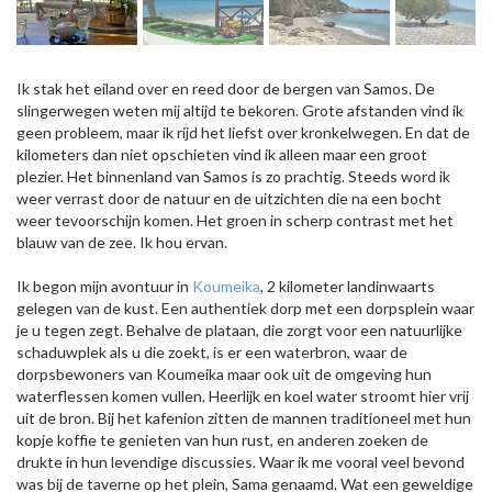
Ik stak het eiland over en reed door de bergen van Samos. De
slingerwegen weten mij altijd te bekoren. Grote afstanden vind ik
geen probleem, maar ik rijd het liefst over kronkelwegen. En dat de
kilometers dan niet opschieten vind ik alleen maar een groot
plezier. Het binnenland van Samos is zo prachtig. Steeds word ik
weer verrast door de natuur en de uitzichten die na een bocht
weer tevoorschijn komen. Het groen in scherp contrast met het
blauw van de zee. Ik hou ervan.
Ik begon mijn avontuur in
Koumeika
, 2 kilometer landinwaarts
gelegen van de kust. Een authentiek dorp met een dorpsplein waar
je u tegen zegt. Behalve de plataan, die zorgt voor een natuurlijke
schaduwplek als u die zoekt, is er een waterbron, waar de
dorpsbewoners van Koumeika maar ook uit de omgeving hun
waterflessen komen vullen. Heerlijk en koel water stroomt hier vrij
uit de bron. Bij het kafenion zitten de mannen traditioneel met hun
kopje koffie te genieten van hun rust, en anderen zoeken de
drukte in hun levendige discussies. Waar ik me vooral veel bevond
was bij de taverne op het plein, Sama genaamd. Wat een geweldige