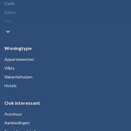
Corfu
Epiros
Evia
keyboard_arrow_down
Woningtype
Appartementen
Villa's
Vakantiehuizen
Hotels
Ook interessant
Autohuur
Aanbiedingen