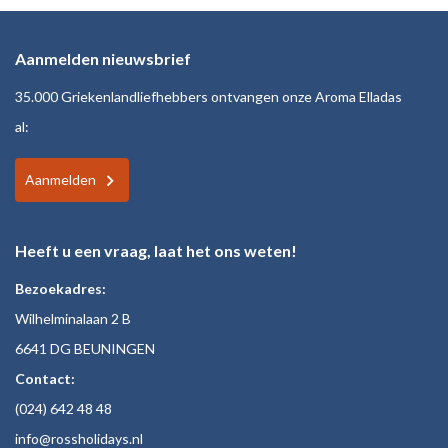
Aanmelden nieuwsbrief
35.000 Griekenlandliefhebbers ontvangen onze Aroma Elladas
al:
Aanmelden
Heeft u een vraag, laat het ons weten!
Bezoekadres:
Wilhelminalaan 2 B
6641 DG BEUNINGEN
Contact:
(024)
642 48
48
inf
o@rossholiday
s.nl