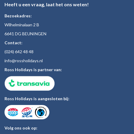
Heeft u een vraag, laat het ons weten!
Bezoekadres:
Wilhelminalaan 2 B
6641 DG BEUNINGEN
Contact:
(024)
642 48
48
inf
o@rossholiday
s.nl
Ross Holidays is partner van:
Ross Holidays is aangesloten bij:
Volg ons ook op: