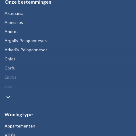
Onze bestemmingen
Akarnania
Alonissos
Andros
Argolis-Peloponnesos
Arkadia-Peloponnesos
Chios
Corfu
Epiros
Evia
keyboard_arrow_down
Woningtype
Appartementen
Villa's