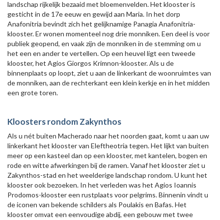
landschap rijkelijk bezaaid met bloemenvelden. Het klooster is
gesticht in de 17e eeuw en gewijd aan Maria. In het dorp
Anafonitria bevindt zich het gelijknamige Panagia Anafonitria-
klooster. Er wonen momenteel nog drie monniken. Een deel is voor
publiek geopend, en vaak zijn de monniken in de stemming om u
het een en ander te vertellen. Op een heuvel ligt een tweede
klooster, het Agios Giorgos Krimnon-klooster. Als u de
binnenplaats op loopt, ziet u aan de linkerkant de woonruimtes van
de monniken, aan de rechterkant een klein kerkje en in het midden
een grote toren.
Kloosters rondom Zakynthos
Als u nét buiten Macherado naar het noorden gaat, komt u aan uw
linkerkant het klooster van Eleftheotria tegen. Het lijkt van buiten
meer op een kasteel dan op een klooster, met kantelen, bogen en
rode en witte afwerkingen bij de ramen. Vanaf het klooster ziet u
Zakynthos-stad en het weelderige landschap rondom. U kunt het
klooster ook bezoeken. In het verleden was het Agios Ioannis
Prodomos-klooster een rustplaats voor pelgrims. Binnenin vindt u
de iconen van bekende schilders als Poulakis en Bafas. Het
klooster omvat een eenvoudige abdij, een gebouw met twee