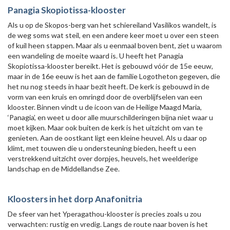
Panagia Skopiotissa-klooster
Als u op de Skopos-berg van het schiereiland Vasilikos wandelt, is
de weg soms wat steil, en een andere keer moet u over een steen
of kuil heen stappen. Maar als u eenmaal boven bent, ziet u waarom
een wandeling de moeite waard is. U heeft het Panagia
Skopiotissa-klooster bereikt. Het is gebouwd vóór de 15e eeuw,
maar in de 16e eeuw is het aan de familie Logotheton gegeven, die
het nu nog steeds in haar bezit heeft. De kerk is gebouwd in de
vorm van een kruis en omringd door de overblijfselen van een
klooster. Binnen vindt u de icoon van de Heilige Maagd Maria,
‘Panagia’, en weet u door alle muurschilderingen bijna niet waar u
moet kijken. Maar ook buiten de kerk is het uitzicht om van te
genieten. Aan de oostkant ligt een kleine heuvel. Als u daar op
klimt, met touwen die u ondersteuning bieden, heeft u een
verstrekkend uitzicht over dorpjes, heuvels, het weelderige
landschap en de Middellandse Zee.
Kloosters in het dorp Anafonitria
De sfeer van het Yperagathou-klooster is precies zoals u zou
verwachten: rustig en vredig. Langs de route naar boven is het