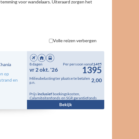
stemming voor wandelaars. Uiteraard zorgen het
Volle reizen verbergen
Chania
8 dagen
Per persoon vanaf
1415
1395
vr 2 okt. '26
en op
Milieubelasting ter plaatse te betalen
2,00
strand en
p.n.
Prijs
inclusief
boekingskosten,
Calamiteitenfonds en SGR garantiefonds
Bekijk