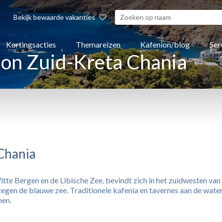
Bekijk bewaarde vakanties
Kortingsacties
Themareizen
Kafenion/blog
Ser
ion Zuid-Kreta Chania
 Chania
Witte Bergen en de Libische Zee, bevindt zich in het zuidwesten v
 tegen de blauwe zee. Traditionele kafenia en tavernes aan de wat
men.