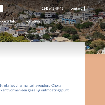
(024)
642 48
48
contact
vice & Info
Vacatures
an Kreta het charmante havendorp Chora
erkant vormen een gezellig ontmoetingspunt,