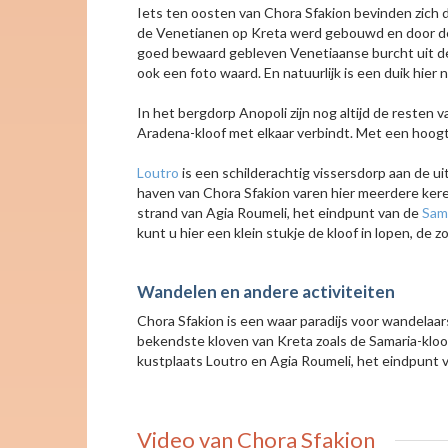
Iets ten oosten van Chora Sfakion bevinden zich d
de Venetianen op Kreta werd gebouwd en door de li
goed bewaard gebleven Venetiaanse burcht uit d
ook een foto waard. En natuurlijk is een duik hier 
In het bergdorp Anopoli zijn nog altijd de resten 
Aradena-kloof met elkaar verbindt. Met een hoog
Loutro
is een schilderachtig vissersdorp aan de uit
haven van Chora Sfakion varen hier meerdere ker
strand van Agia Roumeli, het eindpunt van de
Sama
kunt u hier een klein stukje de kloof in lopen, de
Wandelen en andere activiteiten
Chora Sfakion is een waar paradijs voor wandelaar
bekendste kloven van Kreta zoals de Samaria-kloo
kustplaats Loutro en Agia Roumeli, het eindpunt 
Video van Chora Sfakion