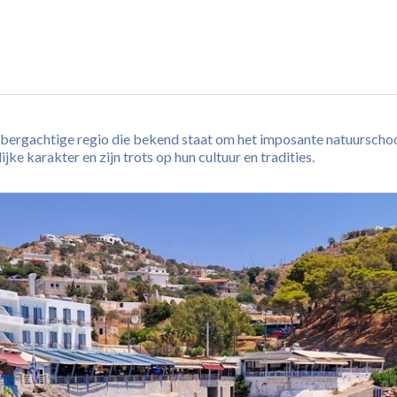
n bergachtige regio die bekend staat om het imposante natuurscho
 karakter en zijn trots op hun cultuur en tradities.