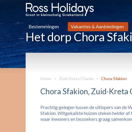
Bestemmingen
Vakanties & Aanbiedingen
Het dorp Chora Sfak
Home
>
Zuid-Kreta Chania
>
Chora Sfakion
Chora Sfakion, Zuid-Kreta
Prachtig gelegen tussen de uitlopers van de 
Sfakion. Witgekalkte huizen steken helder af
waar inwoners en bezoekers graag samenko