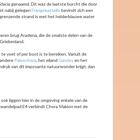
Sfacia genaamd. Dit was de laatste burcht die door
et nabij gelegen
Frangokastello
bevindt zich een
grenzende strand is met het helderblauwe water
jzeren brug Aradena, die de smalste delen van de
 Griekenland.
 te voet of per boot is te bereiken. Vanuit de
r andere
Paleochora
, het eiland
Gavdos
en het
indruk van dit imposante natuurwonder krijgt, dan
 ook liggen hier in de omgeving enkele van de
 wandelpad E4 verbindt Chora Sfakion met de