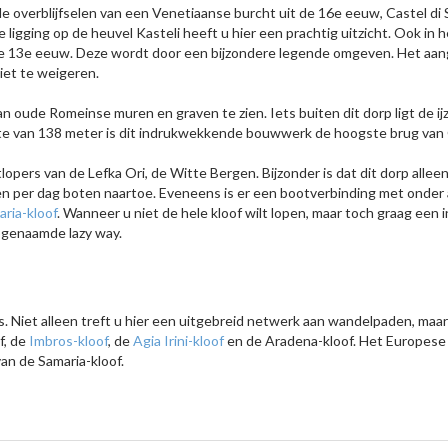
e overblijfselen van een Venetiaanse burcht uit de 16e eeuw, Castel di 
gging op de heuvel Kasteli heeft u hier een prachtig uitzicht. Ook in h
e 13e eeuw. Deze wordt door een bijzondere legende omgeven. Het aan
niet te weigeren.
van oude Romeinse muren en graven te zien. Iets buiten dit dorp ligt de i
te van 138 meter is dit indrukwekkende bouwwerk de hoogste brug van
lopers van de Lefka Ori, de Witte Bergen. Bijzonder is dat dit dorp alleen
en per dag boten naartoe. Eveneens is er een bootverbinding met onde
ria-kloof
. Wanneer u niet de hele kloof wilt lopen, maar toch graag een 
 zogenaamde lazy way.
s. Niet alleen treft u hier een uitgebreid netwerk aan wandelpaden, maar
f, de
Imbros-kloof
, de
Agia Irini-kloof
en de Aradena-kloof. Het Europese
van de Samaria-kloof.