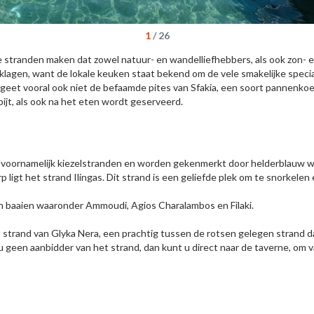
1
/
26
randen maken dat zowel natuur- en wandelliefhebbers, als ook zon- en 
klagen, want de lokale keuken staat bekend om de vele smakelijke speciali
geet vooral ook niet de befaamde pites van Sfakia, een soort pannenko
tbijt, als ook na het eten wordt geserveerd.
n voornamelijk kiezelstranden en worden gekenmerkt door helderblauw wa
 ligt het strand Ilingas. Dit strand is een geliefde plek om te snorkelen
n baaien waaronder Ammoudi, Agios Charalambos en Filaki.
strand van Glyka Nera, een prachtig tussen de rotsen gelegen strand dat
 geen aanbidder van het strand, dan kunt u direct naar de taverne, om v