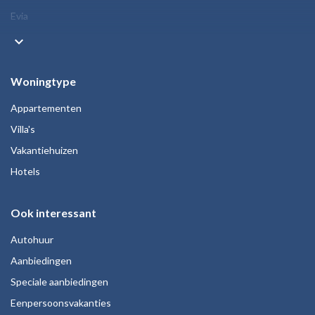
Evia
keyboard_arrow_down
Woningtype
Appartementen
Villa's
Vakantiehuizen
Hotels
Ook interessant
Autohuur
Aanbiedingen
Speciale aanbiedingen
Eenpersoonsvakanties