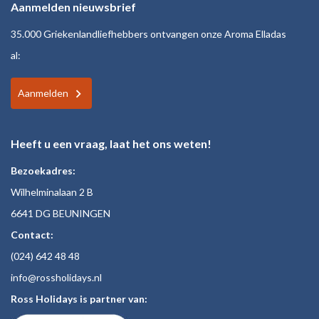
Aanmelden nieuwsbrief
35.000 Griekenlandliefhebbers ontvangen onze Aroma Elladas
al:
Aanmelden
Heeft u een vraag, laat het ons weten!
Bezoekadres:
Wilhelminalaan 2 B
6641 DG BEUNINGEN
Contact:
(024)
642 48
48
inf
o@rossholiday
s.nl
Ross Holidays is partner van: