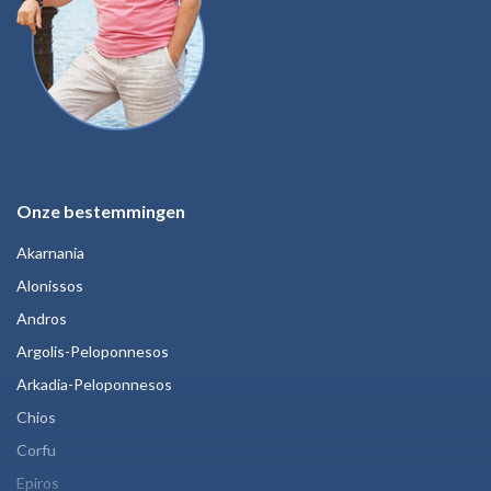
Onze bestemmingen
Akarnania
Alonissos
Andros
Argolis-Peloponnesos
Arkadia-Peloponnesos
Chios
Corfu
Epiros