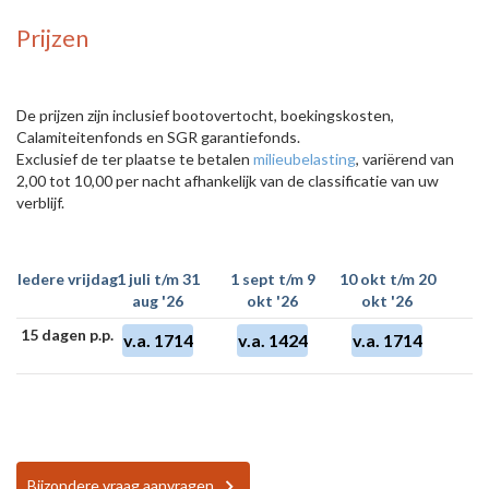
Prijzen
De prijzen zijn inclusief bootovertocht, boekingskosten,
Calamiteitenfonds en SGR garantiefonds.
Exclusief de ter plaatse te betalen
milieubelasting
, variërend van
2,00 tot 10,00 per nacht afhankelijk van de classificatie van uw
verblijf.
Iedere vrijdag
1 juli t/m 31
1 sept t/m 9
10 okt t/m 20
aug '26
okt '26
okt '26
15 dagen p.p.
v.a. 1714
v.a. 1424
v.a. 1714
Bijzondere vraag aanvragen