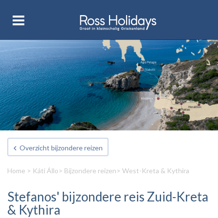
Overzicht bijzondere reizen
Home
>
Káti Állo
>
Bijzondere reizen
> West-Kreta & Kythira
Stefanos' bijzondere reis Zuid-Kreta
& Kythira