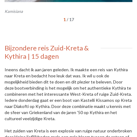
Kamisiana
Ka
1
/
17
Bijzondere reis Zuid-Kreta &
Kythira | 15 dagen
Ineens dacht ik aan jaren geleden. Ik maakte een reis van Kythira
naar Kreta en bedacht hoe leuk dat was. Ik wil u ook de
mogelijkheid bieden dit te doen en dit plezier te beleven. Door
deze bootverbinding is het mogelijk om het authentieke Kythira te
combineren met het interessante West-Kreta of ruige Zuid-Kreta.
Iedere donderdag gaat er een boot van Kastelli Kissamos op Kreta
naar Diakofti op Kythira. Door deze combinatie maakt u kennis met
de sfeer van Griekenland van de jaren '50 op Kythira en het
cultureel veelzijdige Kreta.
Het zuiden van Kreta is een explosie van ruige natuur onderbroken
door kleine lieflijkheden zoals een gele bloem tussen de rotsen of