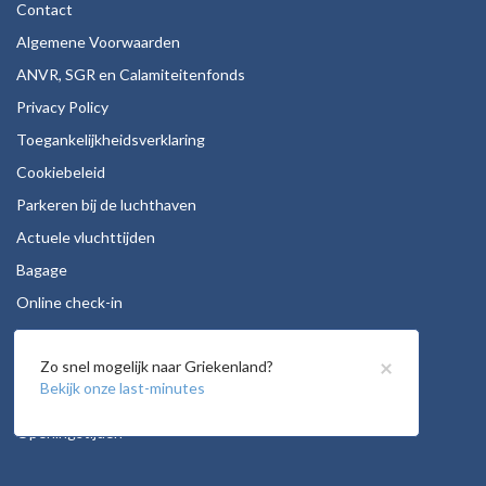
Contact
Algemene Voorwaarden
ANVR, SGR en Calamiteitenfonds
Privacy Policy
Toegankelijkheidsverklaring
Cookiebeleid
Parkeren bij de luchthaven
Actuele vluchttijden
Bagage
Online check-in
Stoelreservering
×
Zo snel mogelijk naar Griekenland?
Autohuur
Bekijk onze last-minutes
Vacatures
Openingstijden