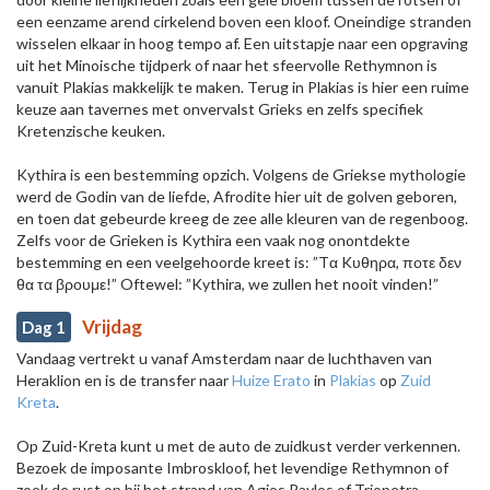
een eenzame arend cirkelend boven een kloof. Oneindige stranden
wisselen elkaar in hoog tempo af. Een uitstapje naar een opgraving
uit het Minoische tijdperk of naar het sfeervolle Rethymnon is
vanuit Plakias makkelijk te maken. Terug in Plakias is hier een ruime
keuze aan tavernes met onvervalst Grieks en zelfs specifiek
Kretenzische keuken.
Kythira is een bestemming opzich. Volgens de Griekse mythologie
werd de Godin van de liefde, Afrodite hier uit de golven geboren,
en toen dat gebeurde kreeg de zee alle kleuren van de regenboog.
Zelfs voor de Grieken is Kythira een vaak nog onontdekte
bestemming en een veelgehoorde kreet is: ”Tα Kυθηρα, ποτε δεν
θα τα βρουμε!” Oftewel: ”Kythira, we zullen het nooit vinden!”
Vrijdag
Dag 1
Vandaag vertrekt u vanaf Amsterdam naar de luchthaven van
Heraklion en is de transfer naar
Huize Erato
in
Plakias
op
Zuid
Kreta
.
Op Zuid-Kreta kunt u met de auto de zuidkust verder verkennen.
Bezoek de imposante Imbroskloof, het levendige Rethymnon of
zoek de rust op bij het strand van Agios Pavlos of Triopetra.