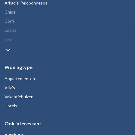
Arkadia-Peloponnesos
Chios
Corfu
Epiros
Evia
keyboard_arrow_down
Woningtype
Appartementen
Villa's
Vakantiehuizen
Hotels
Ook interessant
Autohuur