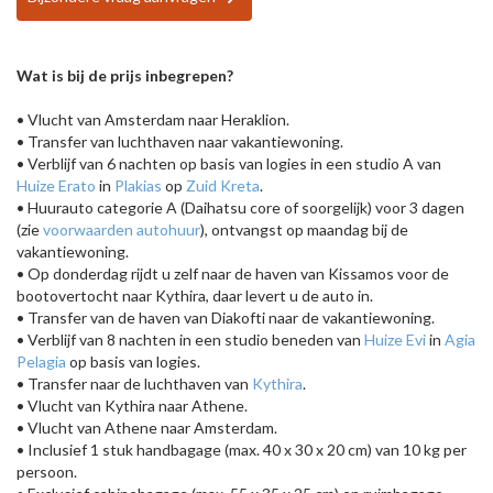
Wat is bij de prijs inbegrepen?
• Vlucht van Amsterdam naar Heraklion.
• Transfer van luchthaven naar vakantiewoning.
• Verblijf van 6 nachten op basis van logies in een studio A van
Huize Erato
in
Plakias
op
Zuid Kreta
.
• Huurauto categorie A (Daihatsu core of soorgelijk) voor 3 dagen
(zie
voorwaarden autohuur
), ontvangst op maandag bij de
vakantiewoning.
• Op donderdag rijdt u zelf naar de haven van Kissamos voor de
bootovertocht naar Kythira, daar levert u de auto in.
• Transfer van de haven van Diakofti naar de vakantiewoning.
• Verblijf van 8 nachten in een studio beneden van
Huize Evi
in
Agia
Pelagia
op basis van logies.
• Transfer naar de luchthaven van
Kythira
.
• Vlucht van Kythira naar Athene.
• Vlucht van Athene naar Amsterdam.
• Inclusief 1 stuk handbagage (max. 40 x 30 x 20 cm) van 10 kg per
persoon.