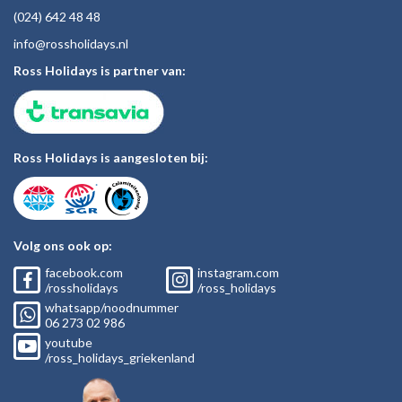
(024)
642 48
48
inf
o@rossholiday
s.nl
Ross Holidays is partner van:
Ross Holidays is aangesloten bij:
Volg ons ook op:
facebook.com
instagram.com
/rossholidays
/ross_holidays
whatsapp/noodnummer
06
273 02
986
youtube
/ross_holidays_griekenland