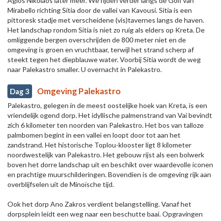
Agios Nikolaos later meer. We rijden verder langs de Golf van
Mirabello richting Sitia door de vallei van Kavousi. Sitia is een
pittoresk stadje met verscheidene (vis)tavernes langs de haven.
Het landschap rondom Sitia is niet zo ruig als elders op Kreta. De
omliggende bergen overschrijden de 800 meter niet en de
omgeving is groen en vruchtbaar, terwijl het strand scherp af
steekt tegen het diepblauwe water. Voorbij Sitia wordt de weg
naar Palekastro smaller. U overnacht in Palekastro.
Omgeving Palekastro
Dag 3
Palekastro, gelegen in de meest oostelijke hoek van Kreta, is een
vriendelijk ogend dorp. Het idyllische palmenstrand van Vai bevindt
zich 6 kilometer ten noorden van Palekastro. Het bos van talloze
palmbomen begint in een vallei en loopt door tot aan het
zandstrand. Het historische Toplou-klooster ligt 8 kilometer
noordwestelijk van Palekastro. Het gebouw rijst als een bolwerk
boven het dorre landschap uit en beschikt over waardevolle iconen
en prachtige muurschilderingen. Bovendien is de omgeving rijk aan
overblijfselen uit de Minoïsche tijd.
Ook het dorp Ano Zakros verdient belangstelling. Vanaf het
dorpsplein leidt een weg naar een beschutte baai. Opgravingen