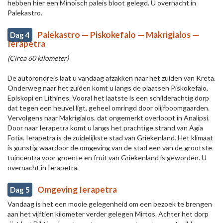
hebben hier een Minoïsch paleis bloot gelegd. U overnacht in
Palekastro.
Palekastro — Piskokefalo — Makrigialos —
Dag 4
Ierápetra
(Circa 60 kilometer)
De autorondreis laat u vandaag afzakken naar het zuiden van Kreta.
Onderweg naar het zuiden komt u langs de plaatsen Piskokefalo,
Episkopi en Lithines. Vooral het laatste is een schilderachtig dorp
dat tegen een heuvel ligt, geheel omringd door olijfboomgaarden.
Vervolgens naar Makrigialos. dat ongemerkt overloopt in Analipsi.
Door naar Ierapetra komt u langs het prachtige strand van Agia
Fotia. Ierapetra is de zuidelijkste stad van Griekenland. Het klimaat
is gunstig waardoor de omgeving van de stad een van de grootste
tuincentra voor groente en fruit van Griekenland is geworden. U
overnacht in Ierapetra.
Omgeving Ierapetra
Dag 5
Vandaag is het een mooie gelegenheid om een bezoek te brengen
aan het vijftien kilometer verder gelegen Mirtos. Achter het dorp