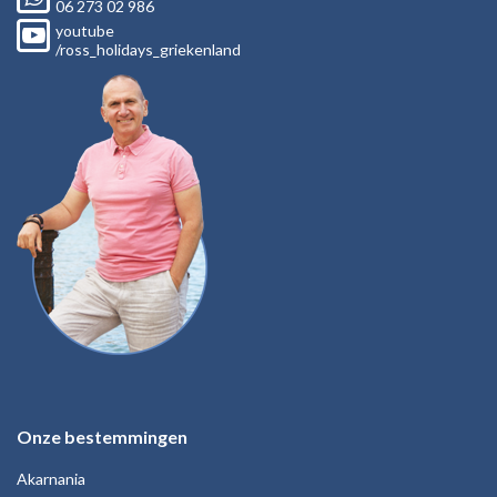
06
273 02
986
youtube
/ross_holidays_griekenland
Onze bestemmingen
Akarnania