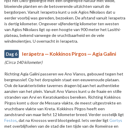
rijst het Dikti-gebergte met een ongerepte natuur met wilde,
bloeiende planten en de betoverende uitzichten vanuit de
bergdorpen. Vanuit Ierapetra kunt u ook Agios Nikolaos dat u
eerder voorbij was gereden, bezoeken. De afstand vanuit Ierapetra
is dertig kilometer. Ongeveer vijfendertig kilometer ten westen
van Agios Nikolaos ligt op een hoogte van 900 meter het Lasithi-
plateau, bekend vanwege de vruchtbaarheid en de vele
windmolentjes. U overnacht in Ierapetra.
Ierápetra — Kokkinos Pirgos — Agia Galini
Dag 6
(Circa 140 kilometer)
Richting Agia Galini passeren we Ano Vianos, gebouwd tegen het
bergmassief. Op het dorpsplein staat een eeuwenoude plataan.
Ook de karakteristieke tavernes dragen bij aan het authentieke
aanzien van het plein. Vanuit Ano Vianos kunt u de fraaie en stille
stranden van Arvi en Keratokambos bereiken. Richting Kokkinos
Pirgos komt u door de Messara-vlakte, de meest uitgestrekte en
vruchtbare vlakte van Kreta. Kokkinos Pirgos heeft een
zandstrand van maar liefst 12 kilometer breed. Verder oostelijk ligt
Festos
, dat na Knossos werd blootgelegd. Iets verder ligt
Gortys
met overblijfselen van de stad die ten tijde van de Romeinse en