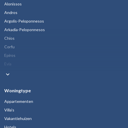
Alonissos
Andros
Argolis-Peloponnesos
Arkadia-Peloponnesos
Chios
Corfu
Epiros
Evia
keyboard_arrow_down
Woningtype
Appartementen
Villa's
Vakantiehuizen
Hotels