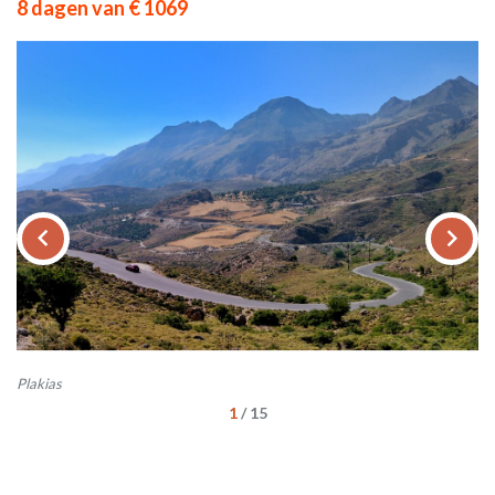
8 dagen van € 1069
keyboard_arrow_left
keyboard_arrow_right
Plakias
Ch
1
/
15