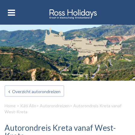
Overzicht autorondreizen
Home
>
Káti Állo
>
Autorondreizen
> Autorondreis Kreta vanaf
West-Kreta
Autorondreis Kreta vanaf West-