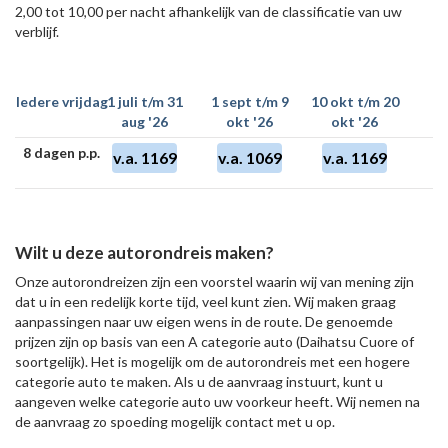
2,00 tot 10,00 per nacht afhankelijk van de classificatie van uw
verblijf.
Iedere vrijdag
1 juli t/m 31
1 sept t/m 9
10 okt t/m 20
aug '26
okt '26
okt '26
8 dagen p.p.
v.a. 1169
v.a. 1069
v.a. 1169
Wilt u deze autorondreis maken?
Onze autorondreizen zijn een voorstel waarin wij van mening zijn
dat u in een redelijk korte tijd, veel kunt zien. Wij maken graag
aanpassingen naar uw eigen wens in de route. De genoemde
prijzen zijn op basis van een A categorie auto (Daihatsu Cuore of
soortgelijk). Het is mogelijk om de autorondreis met een hogere
categorie auto te maken. Als u de aanvraag instuurt, kunt u
aangeven welke categorie auto uw voorkeur heeft. Wij nemen na
de aanvraag zo spoeding mogelijk contact met u op.