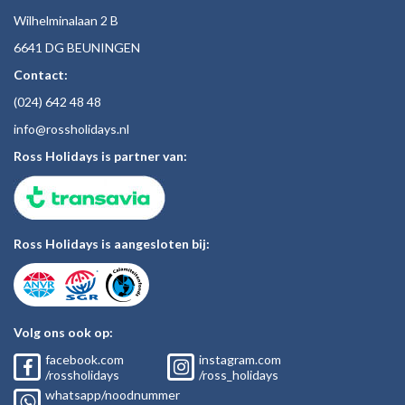
Wilhelminalaan 2 B
6641 DG BEUNINGEN
Contact:
(024)
642 48
48
inf
o@rossholiday
s.nl
Ross Holidays is partner van:
Ross Holidays is aangesloten bij:
Volg ons ook op:
facebook.com
instagram.com
/rossholidays
/ross_holidays
whatsapp/noodnummer