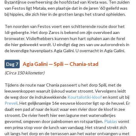
Byzantijnse overheersing de hoofdstad van Kreta was. Ten zuiden
van Festos ligt Matala, een plaatsje dat in de jaren ’60 geliefd was
bij hippies, die zich hier in de grotten langs het strand ophielden.
Ten noorden van Festos voert een schitterende route door het
Idi-gebergte. Het dorp Zaros is bekend om zijn overvloed aan
bronwater. Visliefhebbers kunnen hun hart ophalen aan de forel
die hier gekweekt wordt. U eindigt dag zes van uw autorondreis in
de levendige havenplaats Agia Galini. U overnacht in Agia Galini.
Agia Galini — Spili — Chania-stad
Dag 7
(Circa 150 kilometer)
Tijdens de route naar Chania passeert u het dorp Spili, met de
leeuwenkoppen waaruit ijskoud water stroomt. Vervolgens leidt
de weg door de indrukwekkende
Kourtaliotiki-kloof
en komt uit bij
Preveli
. Het gelijknamige 16e eeuwse klooster ligt op de heuvel. Er
daalt een pad af naar de kust waar een rivier door de kloof in zee
stroomt. De rivier heeft hier een lagune met watervalletjes
gevormd, omgeven door palmbomen en rotspartijen.
Plakias
vormt
een prima stop voor de lunch van vandaag. Het strand strekt zich
uit langs het dorp en de terrassen aan het water ontvangen u met