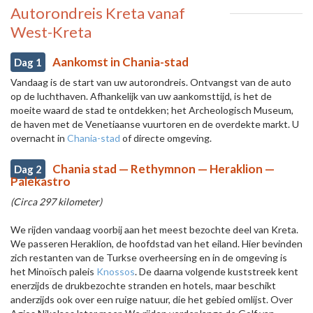
Autorondreis Kreta vanaf
West-Kreta
Aankomst in Chania-stad
Dag 1
Vandaag is de start van uw autorondreis. Ontvangst van de auto
op de luchthaven. Afhankelijk van uw aankomsttijd, is het de
moeite waard de stad te ontdekken; het Archeologisch Museum,
de haven met de Venetiaanse vuurtoren en de overdekte markt. U
overnacht in
Chania-stad
of directe omgeving.
Chania stad — Rethymnon — Heraklion —
Dag 2
Palekastro
(Circa 297 kilometer)
We rijden vandaag voorbij aan het meest bezochte deel van Kreta.
We passeren Heraklion, de hoofdstad van het eiland. Hier bevinden
zich restanten van de Turkse overheersing en in de omgeving is
het Minoïsch paleis
Knossos
. De daarna volgende kuststreek kent
enerzijds de drukbezochte stranden en hotels, maar beschikt
anderzijds ook over een ruige natuur, die het gebied omlijst. Over