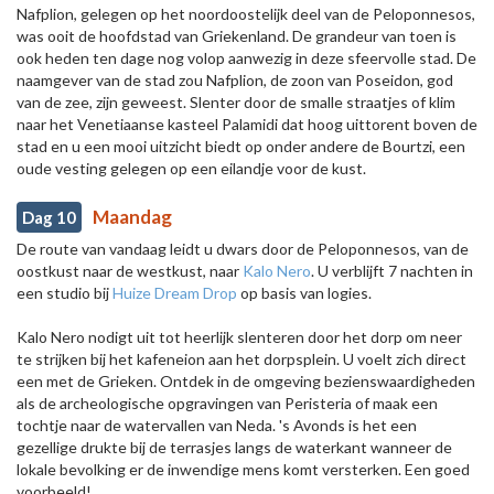
Nafplion, gelegen op het noordoostelijk deel van de Peloponnesos,
was ooit de hoofdstad van Griekenland. De grandeur van toen is
ook heden ten dage nog volop aanwezig in deze sfeervolle stad. De
naamgever van de stad zou Nafplion, de zoon van Poseidon, god
van de zee, zijn geweest. Slenter door de smalle straatjes of klim
naar het Venetiaanse kasteel Palamidi dat hoog uittorent boven de
stad en u een mooi uitzicht biedt op onder andere de Bourtzi, een
oude vesting gelegen op een eilandje voor de kust.
Maandag
Dag 10
De route van vandaag leidt u dwars door de Peloponnesos, van de
oostkust naar de westkust, naar
Kalo Nero
. U verblijft 7 nachten in
een studio bij
Huize Dream Drop
op basis van logies.
Kalo Nero nodigt uit tot heerlijk slenteren door het dorp om neer
te strijken bij het kafeneion aan het dorpsplein. U voelt zich direct
een met de Grieken. Ontdek in de omgeving bezienswaardigheden
als de archeologische opgravingen van Peristeria of maak een
tochtje naar de watervallen van Neda. 's Avonds is het een
gezellige drukte bij de terrasjes langs de waterkant wanneer de
lokale bevolking er de inwendige mens komt versterken. Een goed
voorbeeld!