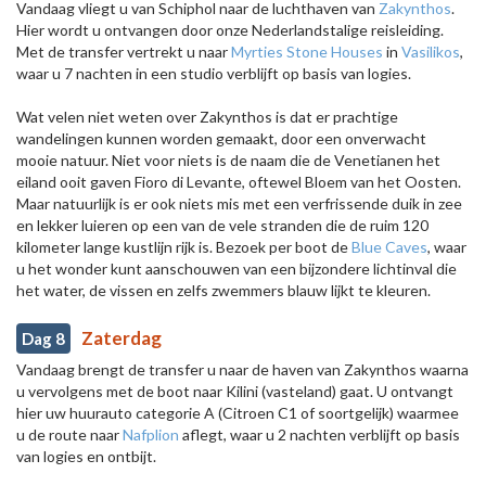
Vandaag vliegt u van Schiphol naar de luchthaven van
Zakynthos
.
Hier wordt u ontvangen door onze Nederlandstalige reisleiding.
Met de transfer vertrekt u naar
Myrties Stone Houses
in
Vasilikos
,
waar u 7 nachten in een studio verblijft op basis van logies.
Wat velen niet weten over Zakynthos is dat er prachtige
wandelingen kunnen worden gemaakt, door een onverwacht
mooie natuur. Niet voor niets is de naam die de Venetianen het
eiland ooit gaven Fioro di Levante, oftewel Bloem van het Oosten.
Maar natuurlijk is er ook niets mis met een verfrissende duik in zee
en lekker luieren op een van de vele stranden die de ruim 120
kilometer lange kustlijn rijk is. Bezoek per boot de
Blue Caves
, waar
u het wonder kunt aanschouwen van een bijzondere lichtinval die
het water, de vissen en zelfs zwemmers blauw lijkt te kleuren.
Zaterdag
Dag 8
Vandaag brengt de transfer u naar de haven van Zakynthos waarna
u vervolgens met de boot naar Kilini (vasteland) gaat. U ontvangt
hier uw huurauto categorie A (Citroen C1 of soortgelijk) waarmee
u de route naar
Nafplion
aflegt, waar u 2 nachten verblijft op basis
van logies en ontbijt.