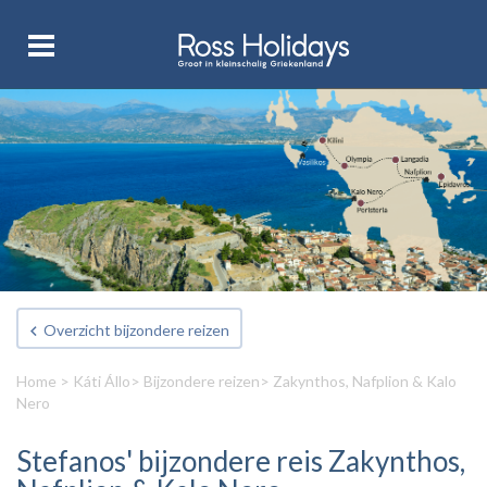
Overzicht bijzondere reizen
Home
>
Káti Állo
>
Bijzondere reizen
> Zakynthos, Nafplion & Kalo
Nero
Stefanos' bijzondere reis Zakynthos,