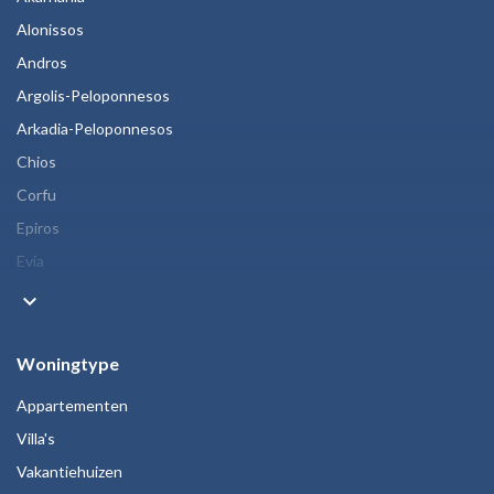
Alonissos
Andros
Argolis-Peloponnesos
Arkadia-Peloponnesos
Chios
Corfu
Epiros
Evia
keyboard_arrow_down
Woningtype
Appartementen
Villa's
Vakantiehuizen