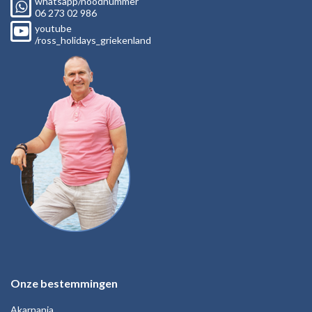
whatsapp/noodnummer
06
273 02
986
youtube
/ross_holidays_griekenland
Onze bestemmingen
Akarnania