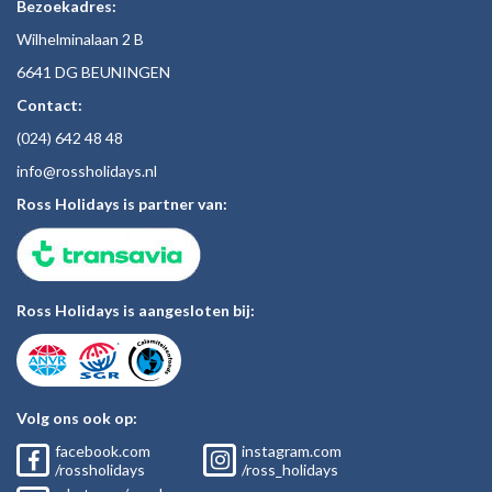
Bezoekadres:
Wilhelminalaan 2 B
6641 DG BEUNINGEN
Contact:
(024)
642 48
48
inf
o@rossholiday
s.nl
Ross Holidays is partner van:
Ross Holidays is aangesloten bij:
Volg ons ook op:
facebook.com
instagram.com
/rossholidays
/ross_holidays