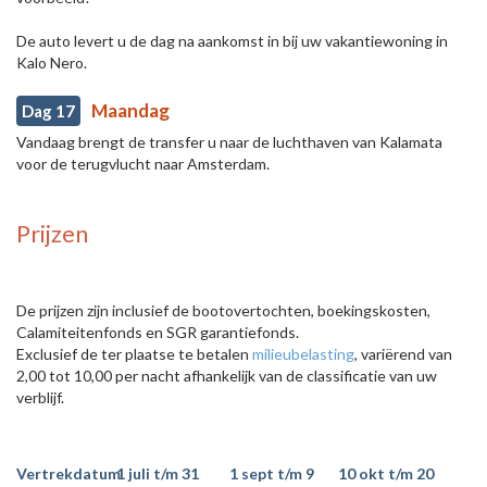
De auto levert u de dag na aankomst in bij uw vakantiewoning in
Kalo Nero.
Maandag
Dag 17
Vandaag brengt de transfer u naar de luchthaven van Kalamata
voor de terugvlucht naar Amsterdam.
Prijzen
De prijzen zijn inclusief de bootovertochten, boekingskosten,
Calamiteitenfonds en SGR garantiefonds.
Exclusief de ter plaatse te betalen
milieubelasting
, variërend van
2,00 tot 10,00 per nacht afhankelijk van de classificatie van uw
verblijf.
Vertrekdatum
1 juli t/m 31
1 sept t/m 9
10 okt t/m 20