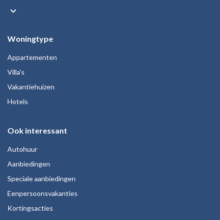
keyboard_arrow_down
Woningtype
Appartementen
Villa's
Vakantiehuizen
Hotels
Ook interessant
Autohuur
Aanbiedingen
Speciale aanbiedingen
Eenpersoonsvakanties
Kortingsacties