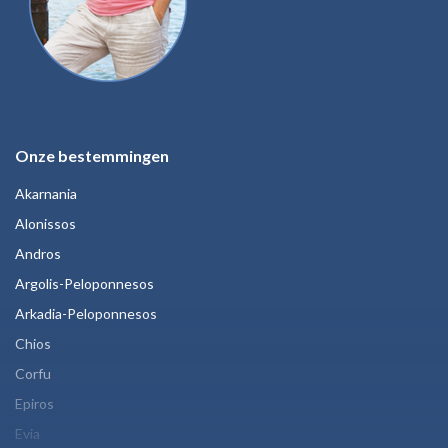
Onze bestemmingen
Akarnania
Alonissos
Andros
Argolis-Peloponnesos
Arkadia-Peloponnesos
Chios
Corfu
Epiros
Evia