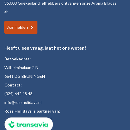
35.000 Griekenlandliefhebbers ontvangen onze Aroma Elladas
al:
Aanmelden
Heeft u een vraag, laat het ons weten!
Bezoekadres:
Wilhelminalaan 2 B
6641 DG BEUNINGEN
Contact:
(024)
642 48
48
inf
o@rossholiday
s.nl
Ross Holidays is partner van: